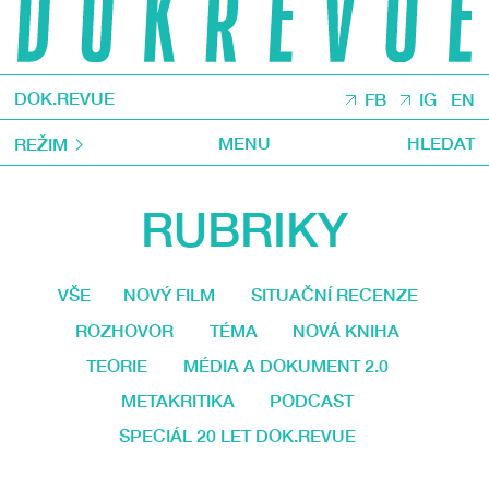
DOK.REVUE
FB
IG
EN
MENU
HLEDAT
REŽIM
RUBRIKY
VŠE
NOVÝ FILM
SITUAČNÍ RECENZE
ROZHOVOR
TÉMA
NOVÁ KNIHA
TEORIE
MÉDIA A DOKUMENT 2.0
METAKRITIKA
PODCAST
SPECIÁL 20 LET DOK.REVUE