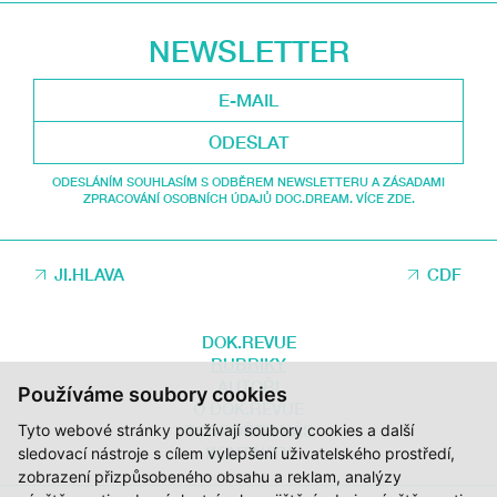
NEWSLETTER
ODESLAT
ODESLÁNÍM SOUHLASÍM S ODBĚREM NEWSLETTERU A ZÁSADAMI
ZPRACOVÁNÍ OSOBNÍCH ÚDAJŮ DOC.DREAM. VÍCE ZDE.
JI.HLAVA
CDF
DOK.REVUE
RUBRIKY
AUTOŘI
Používáme soubory cookies
O DOK.REVUE
Tyto webové stránky používají soubory cookies a další
PODPOŘTE NÁS
KONTAKTY
sledovací nástroje s cílem vylepšení uživatelského prostředí,
zobrazení přizpůsobeného obsahu a reklam, analýzy