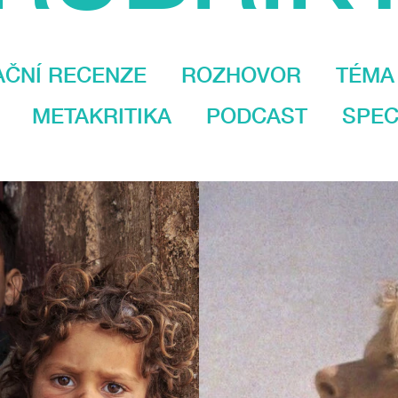
AČNÍ RECENZE
ROZHOVOR
TÉMA
METAKRITIKA
PODCAST
SPEC