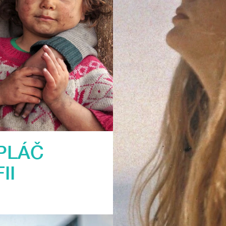
PLÁČ
II