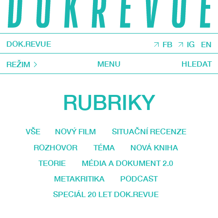
DOK.REVUE
FB
IG
EN
MENU
HLEDAT
REŽIM
RUBRIKY
VŠE
NOVÝ FILM
SITUAČNÍ RECENZE
ROZHOVOR
TÉMA
NOVÁ KNIHA
TEORIE
MÉDIA A DOKUMENT 2.0
METAKRITIKA
PODCAST
SPECIÁL 20 LET DOK.REVUE