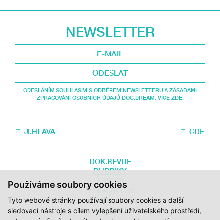
NEWSLETTER
ODESLAT
ODESLÁNÍM SOUHLASÍM S ODBĚREM NEWSLETTERU A ZÁSADAMI
ZPRACOVÁNÍ OSOBNÍCH ÚDAJŮ DOC.DREAM. VÍCE ZDE.
JI.HLAVA
CDF
DOK.REVUE
RUBRIKY
AUTOŘI
Používáme soubory cookies
O DOK.REVUE
PODPOŘTE NÁS
Tyto webové stránky používají soubory cookies a další
KONTAKTY
sledovací nástroje s cílem vylepšení uživatelského prostředí,