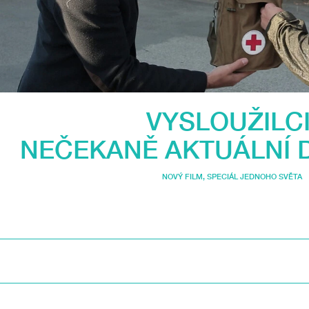
VYSLOUŽILCI
NEČEKANĚ AKTUÁLNÍ
NOVÝ FILM
,
SPECIÁL JEDNOHO SVĚTA