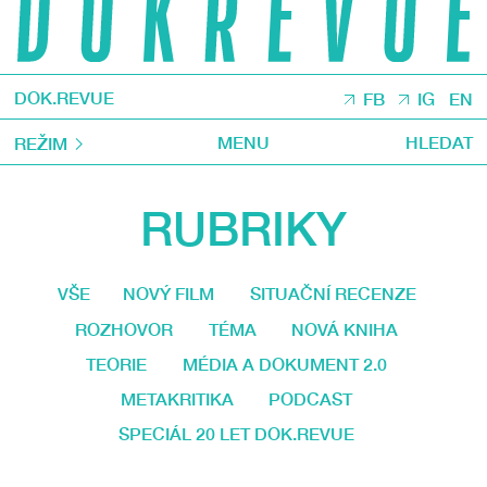
DOK.REVUE
FB
IG
EN
MENU
HLEDAT
REŽIM
RUBRIKY
VŠE
NOVÝ FILM
SITUAČNÍ RECENZE
ROZHOVOR
TÉMA
NOVÁ KNIHA
TEORIE
MÉDIA A DOKUMENT 2.0
METAKRITIKA
PODCAST
SPECIÁL 20 LET DOK.REVUE