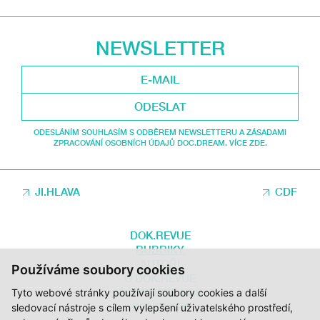
NEWSLETTER
ODESLAT
ODESLÁNÍM SOUHLASÍM S ODBĚREM NEWSLETTERU A ZÁSADAMI
ZPRACOVÁNÍ OSOBNÍCH ÚDAJŮ DOC.DREAM. VÍCE ZDE.
JI.HLAVA
CDF
DOK.REVUE
RUBRIKY
AUTOŘI
Používáme soubory cookies
O DOK.REVUE
PODPOŘTE NÁS
Tyto webové stránky používají soubory cookies a další
KONTAKTY
sledovací nástroje s cílem vylepšení uživatelského prostředí,