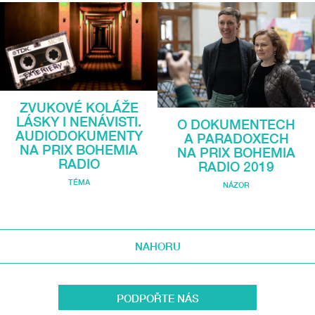
ZVUKOVÉ KOLÁŽE
LÁSKY I NENÁVISTI.
O DOKUMENTECH
AUDIODOKUMENTY
A PARADOXECH
NA PRIX BOHEMIA
NA PRIX BOHEMIA
RADIO
RADIO 2019
TÉMA
NÁZOR
NAHORU
PODPOŘTE NÁS