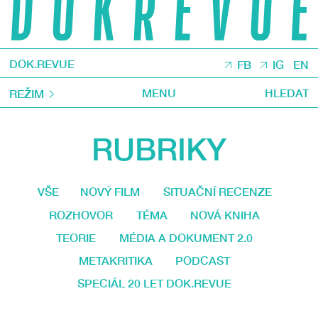
DOK.REVUE
FB
IG
EN
MENU
HLEDAT
REŽIM
RUBRIKY
VŠE
NOVÝ FILM
SITUAČNÍ RECENZE
ROZHOVOR
TÉMA
NOVÁ KNIHA
TEORIE
MÉDIA A DOKUMENT 2.0
METAKRITIKA
PODCAST
SPECIÁL 20 LET DOK.REVUE