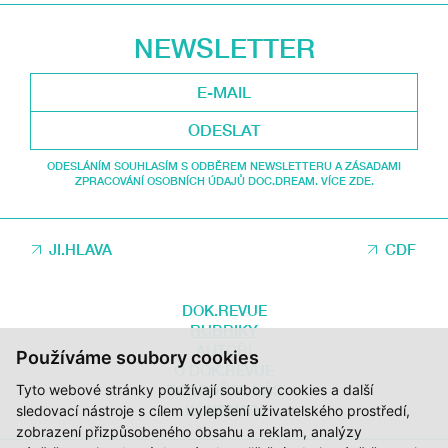
NEWSLETTER
ODESLAT
ODESLÁNÍM SOUHLASÍM S ODBĚREM NEWSLETTERU A ZÁSADAMI
ZPRACOVÁNÍ OSOBNÍCH ÚDAJŮ DOC.DREAM. VÍCE ZDE.
JI.HLAVA
CDF
DOK.REVUE
RUBRIKY
AUTOŘI
Používáme soubory cookies
O DOK.REVUE
Tyto webové stránky používají soubory cookies a další
PODPOŘTE NÁS
KONTAKTY
sledovací nástroje s cílem vylepšení uživatelského prostředí,
zobrazení přizpůsobeného obsahu a reklam, analýzy