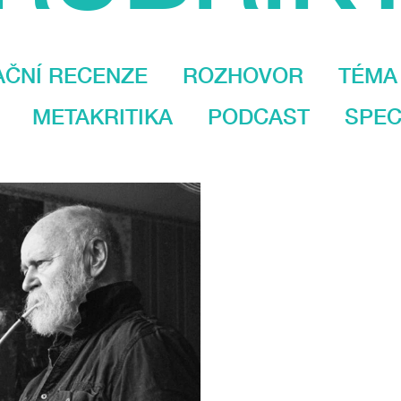
AČNÍ RECENZE
ROZHOVOR
TÉMA
METAKRITIKA
PODCAST
SPEC