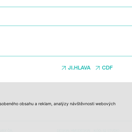
JI.HLAVA
CDF
způsobeného obsahu a reklam, analýzy návštěvnosti webových
URY ČR.
DESIGN:
HMSDESIGN
KÓD:
S2 STUDIO