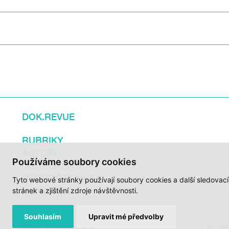
DOK.REVUE
RUBRIKY
AUTOŘI
Používáme soubory cookies
O DOK.REVUE
PODPOŘTE NÁS
Tyto webové stránky používají soubory cookies a další sledovac
KONTAKTY
stránek a zjištění zdroje návštěvnosti.
Souhlasím
Upravit mé předvolby
© 2012 – 2026 DOC.DREAM
ZA POD