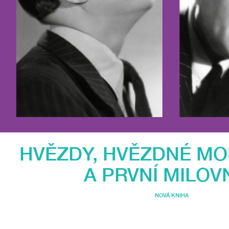
HVĚZDY, HVĚZDNÉ M
A PRVNÍ MILOVN
NOVÁ KNIHA