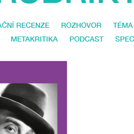
AČNÍ RECENZE
ROZHOVOR
TÉMA
METAKRITIKA
PODCAST
SPEC