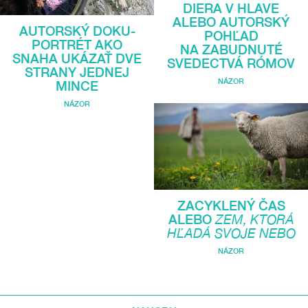
DIERA V HLAVE
ALEBO AUTORSKÝ
AUTORSKÝ DOKU-
POHĽAD
PORTRÉT AKO
NA ZABUDNUTÉ
SNAHA UKÁZAŤ DVE
SVEDECTVÁ RÓMOV
STRANY JEDNEJ
NÁZOR
MINCE
NÁZOR
ZACYKLENÝ ČAS
ALEBO
ZEM, KTORÁ
HĽADÁ SVOJE NEBO
NÁZOR