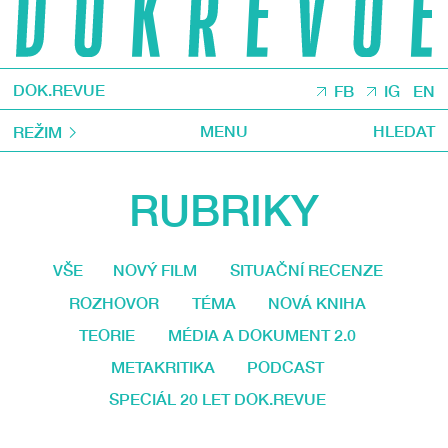
DOK.REVUE
FB
IG
EN
MENU
HLEDAT
REŽIM
RUBRIKY
VŠE
NOVÝ FILM
SITUAČNÍ RECENZE
ROZHOVOR
TÉMA
NOVÁ KNIHA
TEORIE
MÉDIA A DOKUMENT 2.0
METAKRITIKA
PODCAST
SPECIÁL 20 LET DOK.REVUE