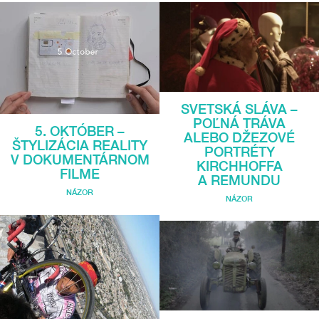
SVETSKÁ SLÁVA –
POĽNÁ TRÁVA
5. OKTÓBER –
ALEBO DŽEZOVÉ
ŠTYLIZÁCIA REALITY
PORTRÉTY
V DOKUMENTÁRNOM
KIRCHHOFFA
FILME
A REMUNDU
NÁZOR
NÁZOR