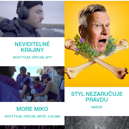
NEVIDITELNÉ
KRAJINY
NOVÝ FILM
,
SPECIÁL AFO
STYL NEZARUČUJE
PRAVDU
NÁZOR
MORE MIKO
NOVÝ FILM
,
SPECIÁL MFDF JI.HLAVA