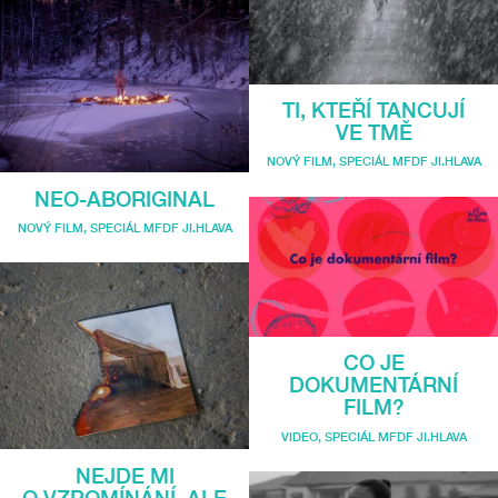
TI, KTEŘÍ TANCUJÍ
VE TMĚ
NOVÝ FILM
,
SPECIÁL MFDF JI.HLAVA
NEO-ABORIGINAL
NOVÝ FILM
,
SPECIÁL MFDF JI.HLAVA
CO JE
DOKUMENTÁRNÍ
FILM?
VIDEO
,
SPECIÁL MFDF JI.HLAVA
NEJDE MI