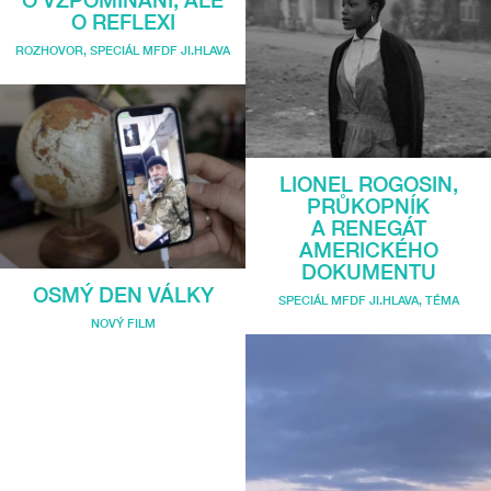
O VZPOMÍNÁNÍ, ALE
O REFLEXI
ROZHOVOR
,
SPECIÁL MFDF JI.HLAVA
LIONEL ROGOSIN,
PRŮKOPNÍK
A RENEGÁT
AMERICKÉHO
DOKUMENTU
OSMÝ DEN VÁLKY
SPECIÁL MFDF JI.HLAVA
,
TÉMA
NOVÝ FILM