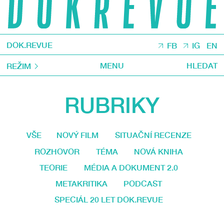
DOK.REVUE
FB
IG
EN
MENU
HLEDAT
REŽIM
RUBRIKY
VŠE
NOVÝ FILM
SITUAČNÍ RECENZE
ROZHOVOR
TÉMA
NOVÁ KNIHA
TEORIE
MÉDIA A DOKUMENT 2.0
METAKRITIKA
PODCAST
SPECIÁL 20 LET DOK.REVUE