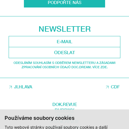
PODPOŘTE NÁS
NEWSLETTER
ODESLAT
ODESLÁNÍM SOUHLASÍM S ODBĚREM NEWSLETTERU A ZÁSADAMI
ZPRACOVÁNÍ OSOBNÍCH ÚDAJŮ DOC.DREAM. VÍCE ZDE.
JI.HLAVA
CDF
DOK.REVUE
RUBRIKY
AUTOŘI
Používáme soubory cookies
O DOK.REVUE
Tyto webové stránky používají soubory cookies a další
PODPOŘTE NÁS