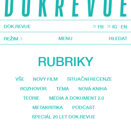
DOK.REVUE
FB
IG
EN
MENU
HLEDAT
REŽIM
RUBRIKY
VŠE
NOVÝ FILM
SITUAČNÍ RECENZE
ROZHOVOR
TÉMA
NOVÁ KNIHA
TEORIE
MÉDIA A DOKUMENT 2.0
METAKRITIKA
PODCAST
SPECIÁL 20 LET DOK.REVUE