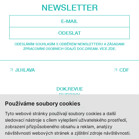
NEWSLETTER
ODESLAT
ODESLÁNÍM SOUHLASÍM S ODBĚREM NEWSLETTERU A ZÁSADAMI
ZPRACOVÁNÍ OSOBNÍCH ÚDAJŮ DOC.DREAM. VÍCE ZDE.
JI.HLAVA
CDF
DOK.REVUE
RUBRIKY
AUTOŘI
Používáme soubory cookies
O DOK.REVUE
Tyto webové stránky používají soubory cookies a další
PODPOŘTE NÁS
KONTAKTY
sledovací nástroje s cílem vylepšení uživatelského prostředí,
zobrazení přizpůsobeného obsahu a reklam, analýzy
návštěvnosti webových stránek a zjištění zdroje návštěvnosti.
© 2012 – 2026 DOC.DREAM