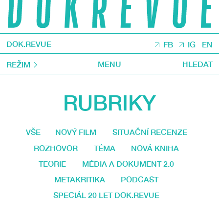
DOK.REVUE
FB
IG
EN
MENU
HLEDAT
REŽIM
RUBRIKY
VŠE
NOVÝ FILM
SITUAČNÍ RECENZE
ROZHOVOR
TÉMA
NOVÁ KNIHA
TEORIE
MÉDIA A DOKUMENT 2.0
METAKRITIKA
PODCAST
SPECIÁL 20 LET DOK.REVUE