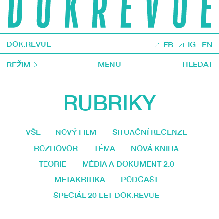
DOK.REVUE
FB
IG
EN
MENU
HLEDAT
REŽIM
RUBRIKY
VŠE
NOVÝ FILM
SITUAČNÍ RECENZE
ROZHOVOR
TÉMA
NOVÁ KNIHA
TEORIE
MÉDIA A DOKUMENT 2.0
METAKRITIKA
PODCAST
SPECIÁL 20 LET DOK.REVUE