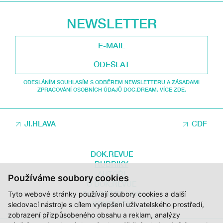
NEWSLETTER
ODESLAT
ODESLÁNÍM SOUHLASÍM S ODBĚREM NEWSLETTERU A ZÁSADAMI
ZPRACOVÁNÍ OSOBNÍCH ÚDAJŮ DOC.DREAM. VÍCE ZDE.
JI.HLAVA
CDF
DOK.REVUE
RUBRIKY
AUTOŘI
Používáme soubory cookies
O DOK.REVUE
PODPOŘTE NÁS
Tyto webové stránky používají soubory cookies a další
KONTAKTY
sledovací nástroje s cílem vylepšení uživatelského prostředí,
zobrazení přizpůsobeného obsahu a reklam, analýzy