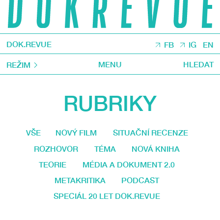
DOK.REVUE
FB
IG
EN
MENU
HLEDAT
REŽIM
RUBRIKY
VŠE
NOVÝ FILM
SITUAČNÍ RECENZE
ROZHOVOR
TÉMA
NOVÁ KNIHA
TEORIE
MÉDIA A DOKUMENT 2.0
METAKRITIKA
PODCAST
SPECIÁL 20 LET DOK.REVUE