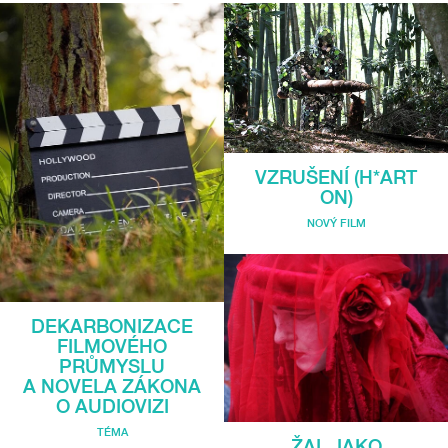
VZRUŠENÍ (H*ART
ON)
NOVÝ FILM
DEKARBONIZACE
FILMOVÉHO
PRŮMYSLU
A NOVELA ZÁKONA
O AUDIOVIZI
TÉMA
ŽAL JAKO