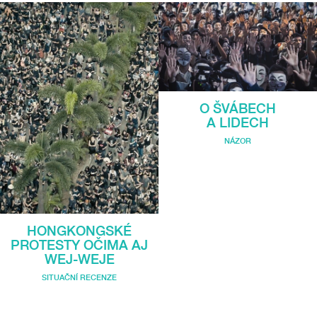
O ŠVÁBECH
A LIDECH
NÁZOR
HONGKONGSKÉ
PROTESTY OČIMA AJ
WEJ-WEJE
SITUAČNÍ RECENZE