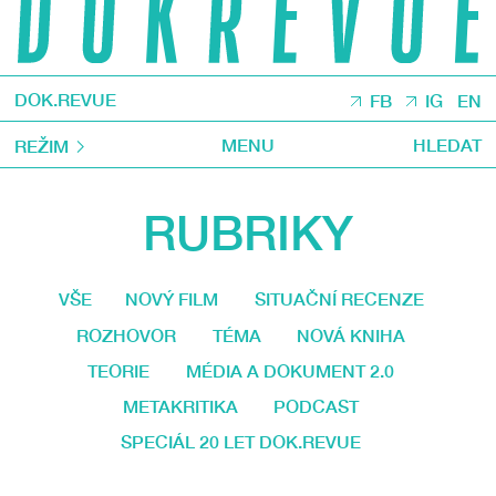
DOK.REVUE
FB
IG
EN
MENU
HLEDAT
REŽIM
RUBRIKY
VŠE
NOVÝ FILM
SITUAČNÍ RECENZE
ROZHOVOR
TÉMA
NOVÁ KNIHA
TEORIE
MÉDIA A DOKUMENT 2.0
METAKRITIKA
PODCAST
SPECIÁL 20 LET DOK.REVUE