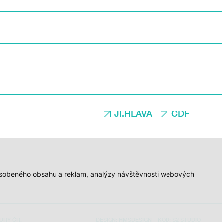
JI.HLAVA
CDF
způsobeného obsahu a reklam, analýzy návštěvnosti webových
URY ČR.
DESIGN:
HMSDESIGN
KÓD:
S2 STUDIO