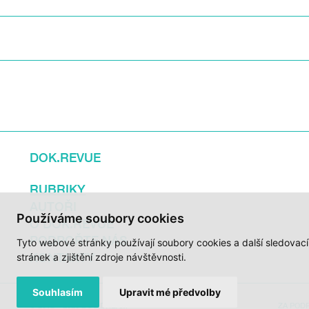
DOK.REVUE
RUBRIKY
AUTOŘI
Používáme soubory cookies
O DOK.REVUE
PODPOŘTE NÁS
Tyto webové stránky používají soubory cookies a další sledovac
KONTAKTY
stránek a zjištění zdroje návštěvnosti.
Souhlasím
Upravit mé předvolby
© 2012 – 2026 DOC.DREAM
ZA POD