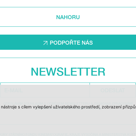
NAHORU
PODPOŘTE NÁS
NEWSLETTER
ODESLAT
ODESLÁNÍM SOUHLASÍM S ODBĚREM NEWSLETTERU A ZÁSADAMI ZPRACOVÁNÍ
í nástroje s cílem vylepšení uživatelského prostředí, zobrazení při
OSOBNÍCH ÚDAJŮ DOC.DREAM. VÍCE ZDE.
PORY STÁTNÍHO FONDU KINEMATOGRAFIE, KRAJE VYSOČINA A MINISTERSTVA KULT