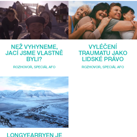
NEŽ VYHYNEME,
VYLÉČENÍ
JACÍ JSME VLASTNĚ
TRAUMATU JAKO
BYLI?
LIDSKÉ PRÁVO
ROZHOVOR
,
SPECIÁL AFO
ROZHOVOR
,
SPECIÁL AFO
LONGYEARBYEN JE