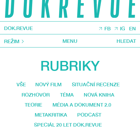
DOK.REVUE
FB
IG
EN
MENU
HLEDAT
REŽIM
RUBRIKY
VŠE
NOVÝ FILM
SITUAČNÍ RECENZE
ROZHOVOR
TÉMA
NOVÁ KNIHA
TEORIE
MÉDIA A DOKUMENT 2.0
METAKRITIKA
PODCAST
SPECIÁL 20 LET DOK.REVUE