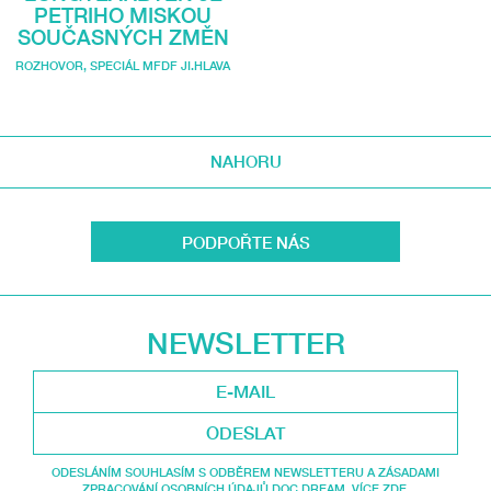
PETRIHO MISKOU
SOUČASNÝCH ZMĚN
ROZHOVOR
,
SPECIÁL MFDF JI.HLAVA
NAHORU
PODPOŘTE NÁS
NEWSLETTER
ODESLAT
ODESLÁNÍM SOUHLASÍM S ODBĚREM NEWSLETTERU A ZÁSADAMI
ZPRACOVÁNÍ OSOBNÍCH ÚDAJŮ DOC.DREAM. VÍCE ZDE.