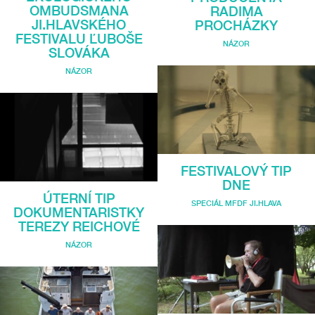
OMBUDSMANA
RADIMA
JI.HLAVSKÉHO
PROCHÁZKY
FESTIVALU ĽUBOŠE
NÁZOR
SLOVÁKA
NÁZOR
FESTIVALOVÝ TIP
DNE
ÚTERNÍ TIP
SPECIÁL MFDF JI.HLAVA
DOKUMENTARISTKY
TEREZY REICHOVÉ
NÁZOR