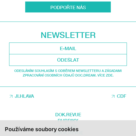
PODPOŘTE NÁS
NEWSLETTER
ODESLAT
ODESLÁNÍM SOUHLASÍM S ODBĚREM NEWSLETTERU A ZÁSADAMI
ZPRACOVÁNÍ OSOBNÍCH ÚDAJŮ DOC.DREAM. VÍCE ZDE.
JI.HLAVA
CDF
DOK.REVUE
RUBRIKY
AUTOŘI
Používáme soubory cookies
O DOK.REVUE