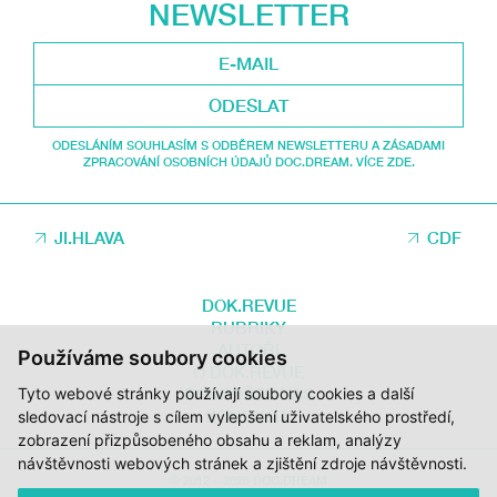
NEWSLETTER
ODESLAT
ODESLÁNÍM SOUHLASÍM S ODBĚREM NEWSLETTERU A ZÁSADAMI
ZPRACOVÁNÍ OSOBNÍCH ÚDAJŮ DOC.DREAM. VÍCE ZDE.
JI.HLAVA
CDF
DOK.REVUE
RUBRIKY
AUTOŘI
Používáme soubory cookies
O DOK.REVUE
Tyto webové stránky používají soubory cookies a další
PODPOŘTE NÁS
KONTAKTY
sledovací nástroje s cílem vylepšení uživatelského prostředí,
zobrazení přizpůsobeného obsahu a reklam, analýzy
návštěvnosti webových stránek a zjištění zdroje návštěvnosti.
© 2012 – 2026 DOC.DREAM