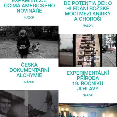
EXPRMNTL.CZ
DE POTENTIA DEI: O
OČIMA AMERICKÉHO
HLEDÁNÍ BOŽSKÉ
NOVINÁŘE
MOCI MEZI KNÍRKY
NÁZOR
A CHOROŠI
NÁZOR
ČESKÁ
DOKUMENTÁRNÍ
EXPERIMENTÁLNÍ
ALCHYMIE
PŘÍRODA
NÁZOR
19. ROČNÍKU
JI.HLAVY
NÁZOR