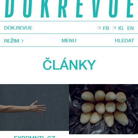
DOK.REVUE
FB
IG
EN
MENU
HLEDAT
REŽIM
ČLÁNKY