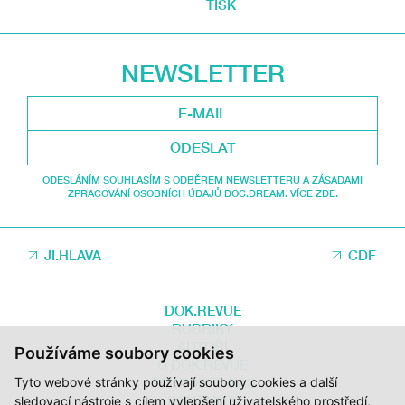
TISK
NEWSLETTER
ODESLAT
ODESLÁNÍM SOUHLASÍM S ODBĚREM NEWSLETTERU A ZÁSADAMI
ZPRACOVÁNÍ OSOBNÍCH ÚDAJŮ DOC.DREAM. VÍCE ZDE.
JI.HLAVA
CDF
DOK.REVUE
RUBRIKY
AUTOŘI
Používáme soubory cookies
O DOK.REVUE
Tyto webové stránky používají soubory cookies a další
PODPOŘTE NÁS
KONTAKTY
sledovací nástroje s cílem vylepšení uživatelského prostředí,