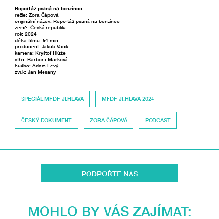
Reportáž psaná na benzínce
režie: Zora Čápová
originální název: Reportáž psaná na benzínce
země: Česká republika
rok: 2024
délka filmu: 54 min.
producent: Jakub Vacík
kamera: Kryštof Hlůže
střih: Barbora Marková
hudba: Adam Levý
zvuk: Jan Mesany
SPECIÁL MFDF JI.HLAVA
MFDF JI.HLAVA 2024
ČESKÝ DOKUMENT
ZORA ČÁPOVÁ
PODCAST
PODPOŘTE NÁS
MOHLO BY VÁS ZAJÍMAT: