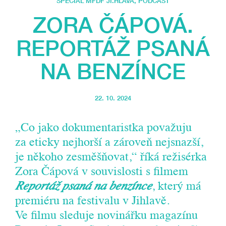
SPECIÁL MFDF JI.HLAVA
,
PODCAST
ZORA ČÁPOVÁ.
REPORTÁŽ PSANÁ
NA BENZÍNCE
22. 10. 2024
„Co jako dokumentaristka považuju
za eticky nejhorší a zároveň nejsnazší,
je někoho zesměšňovat,“ říká režisérka
Zora Čápová v souvislosti s filmem
Reportáž psaná na benzínce
, který má
premiéru na festivalu v Jihlavě.
Ve filmu sleduje novinářku magazínu