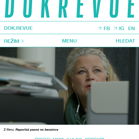
DOK.REVUE
FB
IG
EN
MENU
HLEDAT
REŽIM
Z filmu:
Reportáž psaná na benzínce