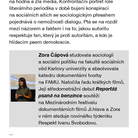
na hodná a zlá média. Konfrontační portrét role
liberálního periodika v době bujení konspirací
na sociálních sítích se sociologickým přesahem
pojednává o nemožnosti dialogu. Ptá se na rozdíl
mezi názorem a faktem i na to, jakou autoritu
respektuje ten, který je proti autoritám, a kdo je
hlídacím psem demokracie.
Zora Čápová
studovala sociologii
a sociální politiku na fakultě sociálních
věd Karlovy univerzity a absolvovala
katedru dokumentární tvorby
na FAMU. Natočila řadu krátkých filmů.
Reportáž
Její středometrážní debut
psaná na benzínce
soutěží
na Mezinárodním festivalu
dokumentárních filmů Ji.hlava a Zora
v něm sleduje novinářku týdeníku
Respekt Ivanu Svobodovu.
---