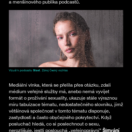
a menšinového publika podcastů.
Vizuál k podcastu
Slast
. Zdroj Český rozhlas
Mediální vlnka, která se přelila přes otázku, zdali
médium veřejné služby má, anebo nemá vyvíjet
formát o prožívání sexuality, ukazuje stále výraznou
míru tabuizace tématu, nedostatečného slovníku, jímž
většinová společnost v tomto tématu disponuje,
zastydlosti a často obyčejného pokrytectví. Když
posluchač hledá, co si poslechnout o sexu,
Šimrání
nerozlišuje, jestli poslouchá „veřejnoprávní“