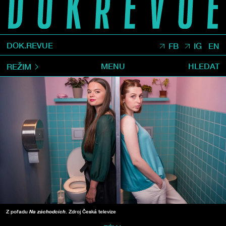
DOK.REVUE
FB
IG
EN
MENU
HLEDAT
REŽIM
Z pořadu
Na záchodcích
. Zdroj Česká televize