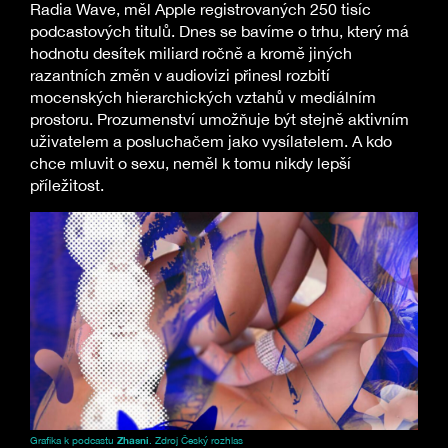
Radia Wave, měl Apple registrovaných 250 tisíc
podcastových titulů. Dnes se bavíme o trhu, který má
hodnotu desítek miliard ročně a kromě jiných
razantních změn v audiovizi přinesl rozbití
mocenských hierarchických vztahů v mediálním
prostoru. Prozumenství umožňuje být stejně aktivním
uživatelem a posluchačem jako vysílatelem. A kdo
chce mluvit o sexu, neměl k tomu nikdy lepší
příležitost.
Grafika k podcastu
Zhasni
. Zdroj Český rozhlas