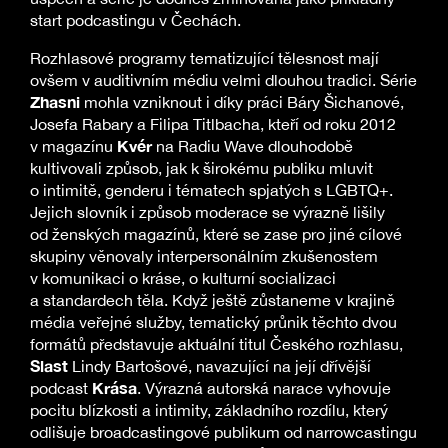
start podcastingu v Čechách.
Rozhlasové programy tematizující tělesnost mají
ovšem v auditivním médiu velmi dlouhou tradici. Série
Zhasni
mohla vzniknout i díky práci Báry Šichanové,
Josefa Rabary a Filipa Titlbacha, kteří od roku 2012
Kvér
v magazínu
na Radiu Wave dlouhodobě
kultivovali způsob, jak k širokému publiku mluvit
o intimitě, genderu i tématech spjatých s LGBTQ+.
Jejich slovník i způsob moderace se výrazně lišily
od ženských magazínů, které se zase pro jiné cílové
skupiny věnovaly interpersonálním zkušenostem
v komunikaci o kráse, o kulturní socializaci
a standardech těla. Když ještě zůstaneme v krajině
média veřejné služby, tematický průnik těchto dvou
formátů představuje aktuální titul Českého rozhlasu,
Slast
Lindy Bartošové, navazující na její dřívější
Krása
podcast
. Výrazná autorská narace vyhovuje
pocitu blízkosti a intimity, základního rozdílu, který
odlišuje broadcastingové publikum od narrowcastingu