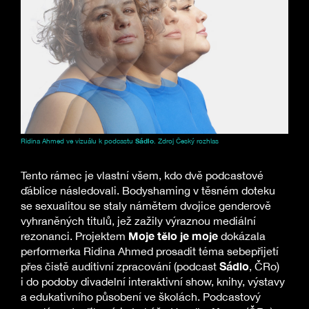
Ridina Ahmed ve vizuálu k podcastu
Sádlo
. Zdroj Český rozhlas
Tento rámec je vlastní všem, kdo dvě podcastové
ďáblice následovali. Bodyshaming v těsném doteku
se sexualitou se staly námětem dvojice genderově
vyhraněných titulů, jež zažily výraznou mediální
Moje tělo je moje
rezonanci. Projektem
dokázala
performerka Ridina Ahmed prosadit téma sebepřijetí
Sádlo
přes čistě auditivní zpracování (podcast
, ČRo)
i do podoby divadelní interaktivní show, knihy, výstavy
a edukativního působení ve školách. Podcastový