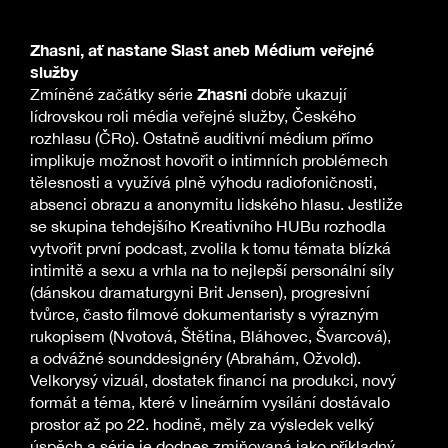
Zhasni, ať nastane Slast aneb Médium veřejné
služby
Zhasni
Zmíněné začátky série
dobře ukazují
lídrovskou roli média veřejné služby, Českého
rozhlasu (ČRo). Ostatně auditivní médium přímo
implikuje možnost hovořit o intimních problémech
tělesnosti a využívá plně výhodu radiofoničnosti,
absenci obrazu a anonymitu lidského hlasu. Jestliže
se skupina tehdejšího Kreativního HUBu rozhodla
vytvořit první podcast, zvolila k tomu témata blízká
intimitě a sexu a vrhla na to nejlepší personální síly
(dánskou dramaturgyni Brit Jensen), progresivní
tvůrce, často filmové dokumentaristy s výrazným
rukopisem (Nvotová, Štětina, Bláhovec, Švarcová),
a odvážné sounddesignéry (Abrahám, Ožvold).
Velkorysý vizuál, dostatek financí na produkci, nový
formát a téma, které v lineárním vysílání dostávalo
prostor až po 22. hodině, měly za výsledek velký
úspěch a série je dodnes zmiňovaná jako příkladný