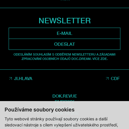
NEWSLETTER
ODESLAT
ODESLÁNÍM SOUHLASÍM S ODBĚREM NEWSLETTERU A ZÁSADAMI
ZPRACOVÁNÍ OSOBNÍCH ÚDAJŮ DOC.DREAM. VÍCE ZDE.
JI.HLAVA
CDF
DOK.REVUE
RUBRIKY
AUTOŘI
Používáme soubory cookies
O DOK.REVUE
Tyto webové stránky používají soubory cookies a další
PODPOŘTE NÁS
KONTAKTY
sledovací nástroje s cílem vylepšení uživatelského prostředí,