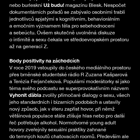
Už budu!
nebo burleskní
magazínu Blesk. Nespočet
dokumentárních pořadů se zabývalo osobními trabli
jednotlivců spjatými s kognitivním, behaviorálním
a emočním významem těla pro sebehodnocení
a sebeúctu. Ovšem skutečně uvolněná diskuze
o intimitě a sexu čekala ve středoevropském prostoru
až na generaci Z.
Body positivity na záchodcích
V roce 2019 vstoupily do českého mediálního prostoru
přes brněnské studentské rádio R Zuzana Kašparová
a Terézia Ferjančeková. Populární moderátorky si jako
téma svého podcastu se superprovokativním názvem
Vyhonit ďábla
zvolily přímočaré dialogy o sexu, všech
jeho standardních i bizarních podobách a ustavily
nový způsob, jak v éteru zapříst hovor, při němž
většinová populace stále ztišuje hlas nebo pro další
řeč potřebuje alkohol. Normotvorné young adult
hovory zveřejnily sexuální praktiky zahnané
do temných koutů chatovacích roomů. Především ale