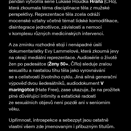
Hrana
pandán vytvořila série Lukáše Houdka
(ČRo),
která zkoumala téma disciplinace těla z mužské
perspektivy. Reprezentace těla zcela odráží
mocenské vztahy včetně témat lidské komodifikace,
disintegrace jednotlivce, závislostí a nemocí
v komplexu různých medicínských intervencí.
A za zmínku rozhodně stojí i nenápadné úsilí
dokumentaristky Evy Lammelové, která zkoumá jevy
na okraji mediální reprezentace. Audiosérie o životě
Ženy 50+
žen po padesátce (
, ČRo) sleduje zralou
sexualitu a nastalou tíhu těla jako vyrovnávání
se s celistvostí životního cyklu. Jiná silná generační
V
výpověď dvou šedesátníků, audiodokument
maringotce
(Hate Free), zase ukazuje, že na prožitek
plné důvěřující intimity a extatické radosti
ze sexuálních objevů není pozdě ani v seniorním
věku.
Upřímnost, introspekce a sebezpyt jsou ostatně
vlastní všem zde jmenovaným i příbuzným titulům.