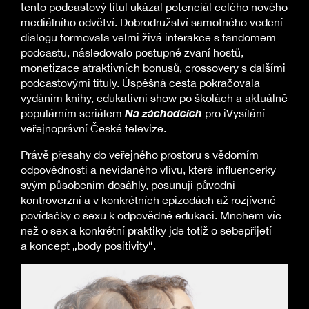
tento podcastový titul ukázal potenciál celého nového
mediálního odvětví. Dobrodružství samotného vedení
dialogu formovala velmi živá interakce s fandomem
podcastu, následovalo postupné zvaní hostů,
monetizace atraktivních bonusů, crossovery s dalšími
podcastovými tituly. Úspěšná cesta pokračovala
vydáním knihy, edukativní show po školách a aktuálně
Na záchodcích
populárním seriálem
pro iVysílání
veřejnoprávní České televize.
Právě přesahy do veřejného prostoru s vědomím
odpovědnosti a nevídaného vlivu, které influencerky
svým působením dosáhly, posunují původní
kontroverzní a v konkrétních epizodách až rozjívené
povídačky o sexu k odpovědné edukaci. Mnohem víc
než o sex a konkrétní praktiky jde totiž o sebepřijetí
a koncept „body positivity“.