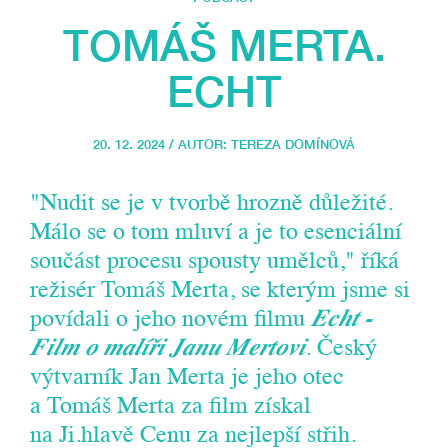
TOMÁŠ MERTA.
ECHT
20. 12. 2024 / AUTOR:
TEREZA DOMÍNOVÁ
"Nudit se je v tvorbě hrozně důležité.
Málo se o tom mluví a je to esenciální
součást procesu spousty umělců," říká
režisér Tomáš Merta, se kterým jsme si
povídali o jeho novém filmu
Echt -
Film o malíři Janu Mertovi
. Český
výtvarník Jan Merta je jeho otec
a Tomáš Merta za film získal
na Ji.hlavě Cenu za nejlepší střih.