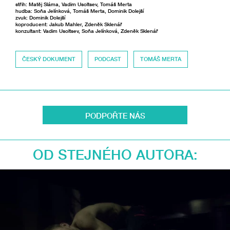
střih: Matěj Sláma, Vadim Usoltsev, Tomáš Merta
hudba: Soňa Jelínková, Tomáš Merta, Dominik Dolejší
zvuk: Dominik Dolejší
koproducent: Jakub Mahler, Zdeněk Sklenář
konzultant: Vadim Usoltsev, Soňa Jelínková, Zdeněk Sklenář
ČESKÝ DOKUMENT
PODCAST
TOMÁŠ MERTA
PODPOŘTE NÁS
OD STEJNÉHO AUTORA: