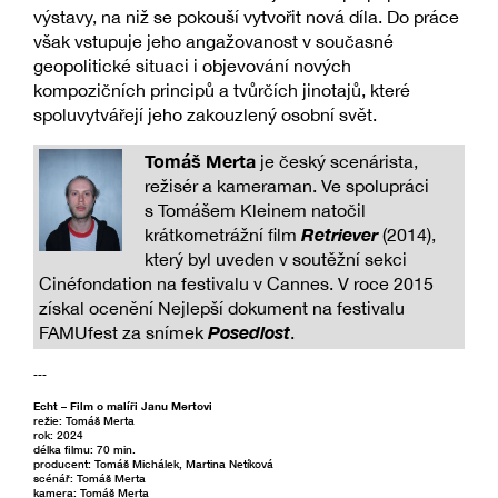
výstavy, na niž se pokouší vytvořit nová díla. Do práce
však vstupuje jeho angažovanost v současné
geopolitické situaci i objevování nových
kompozičních principů a tvůrčích jinotajů, které
spoluvytvářejí jeho zakouzlený osobní svět.
Tomáš Merta
je český scenárista,
režisér a kameraman. Ve spolupráci
s Tomášem Kleinem natočil
Retriever
krátkometrážní film
(2014),
který byl uveden v soutěžní sekci
Cinéfondation na festivalu v Cannes. V roce 2015
získal ocenění Nejlepší dokument na festivalu
Posedlost
FAMUfest za snímek
.
---
Echt – Film o malíři Janu Mertovi
režie: Tomáš Merta
rok: 2024
délka filmu: 70 min.
producent: Tomáš Michálek, Martina Netíková
scénář: Tomáš Merta
kamera: Tomáš Merta