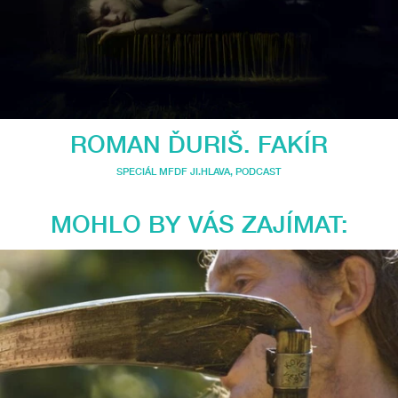
ROMAN ĎURIŠ. FAKÍR
SPECIÁL MFDF JI.HLAVA
,
PODCAST
MOHLO BY VÁS ZAJÍMAT: