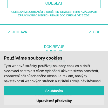
ODESLAT
ODESLÁNÍM SOUHLASÍM S ODBĚREM NEWSLETTERU A ZÁSADAMI
ZPRACOVÁNÍ OSOBNÍCH ÚDAJŮ DOC.DREAM. VÍCE ZDE.
JI.HLAVA
CDF
DOK.REVUE
RUBRIKY
AUTOŘI
Používáme soubory cookies
O DOK.REVUE
Tyto webové stránky používají soubory cookies a další
PODPOŘTE NÁS
KONTAKTY
sledovací nástroje s cílem vylepšení uživatelského prostředí,
zobrazení přizpůsobeného obsahu a reklam, analýzy
návštěvnosti webových stránek a zjištění zdroje návštěvnosti.
© 2012 – 2026 DOC.DREAM
Souhlasím
ZA PODPORY STÁTNÍHO FONDU KINEMATOGRAFIE, KRAJE VYSOČINA A
MINISTERSTVA KULTURY ČR.
Upravit mé předvolby
DESIGN:
HMSDESIGN
KÓD:
S2 STUDIO