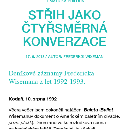
TEMATICKÁ PŘÍLOHA
STŘIH JAKO
ČTYŘSMĚRNÁ
KONVERZACE
17. 6. 2013 / AUTOR:
FREDERICK WISEMAN
Deníkové záznamy Fredericka
Wisemana z let 1992-1993.
Kodaň, 10. srpna 1992
Baletu
Ballet
Včera večer jsem dokončil natáčení
(
,
Wisemanův dokument o Americkém baletním divadle,
pozn. překl.
). Dnes ráno velká rozlučková scéna
na kodaňském letišti. Tanečníci, jak čekali