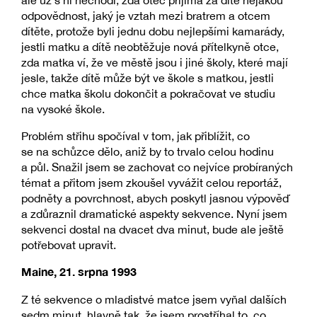
ale už s ní nechodí, zda otec přijímá za dítě nějakou
odpovědnost, jaký je vztah mezi bratrem a otcem
dítěte, protože byli jednu dobu nejlepšími kamarády,
jestli matku a dítě neobtěžuje nová přítelkyně otce,
zda matka ví, že ve městě jsou i jiné školy, které mají
jesle, takže dítě může být ve škole s matkou, jestli
chce matka školu dokončit a pokračovat ve studiu
na vysoké škole.
Problém střihu spočíval v tom, jak přiblížit, co
se na schůzce dělo, aniž by to trvalo celou hodinu
a půl. Snažil jsem se zachovat co nejvíce probíraných
témat a přitom jsem zkoušel vyvážit celou reportáž,
podněty a povrchnost, abych poskytl jasnou výpověď
a zdůraznil dramatické aspekty sekvence. Nyní jsem
sekvenci dostal na dvacet dva minut, bude ale ještě
potřebovat upravit.
Maine, 21. srpna 1993
Z té sekvence o mladistvé matce jsem vyňal dalších
sedm minut, hlavně tak, že jsem prostříhal to, co