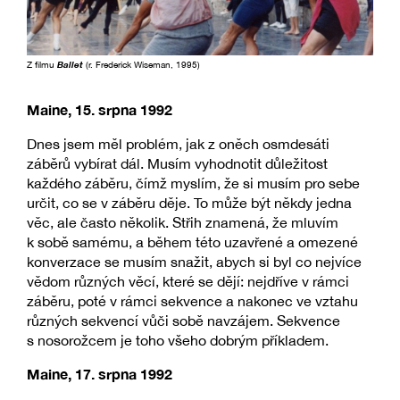
Z filmu
Ballet
(r. Frederick Wiseman, 1995)
Maine, 15. srpna 1992
Dnes jsem měl problém, jak z oněch osmdesáti
záběrů vybírat dál. Musím vyhodnotit důležitost
každého záběru, čímž myslím, že si musím pro sebe
určit, co se v záběru děje. To může být někdy jedna
věc, ale často několik. Střih znamená, že mluvím
k sobě samému, a během této uzavřené a omezené
konverzace se musím snažit, abych si byl co nejvíce
vědom různých věcí, které se dějí: nejdříve v rámci
záběru, poté v rámci sekvence a nakonec ve vztahu
různých sekvencí vůči sobě navzájem. Sekvence
s nosorožcem je toho všeho dobrým příkladem.
Maine, 17. srpna 1992