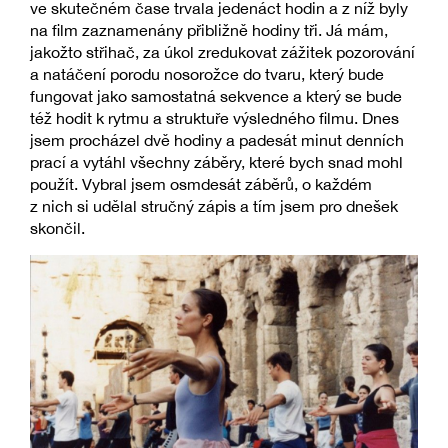
ve skutečném čase trvala jedenáct hodin a z níž byly
na film zaznamenány přibližně hodiny tři. Já mám,
jakožto střihač, za úkol zredukovat zážitek pozorování
a natáčení porodu nosorožce do tvaru, který bude
fungovat jako samostatná sekvence a který se bude
též hodit k rytmu a struktuře výsledného filmu. Dnes
jsem procházel dvě hodiny a padesát minut denních
prací a vytáhl všechny záběry, které bych snad mohl
použít. Vybral jsem osmdesát záběrů, o každém
z nich si udělal stručný zápis a tím jsem pro dnešek
skončil.