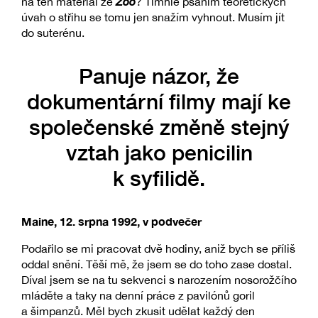
Zoo
na ten materiál ze
? Tímhle psaním teoretických
úvah o střihu se tomu jen snažím vyhnout. Musím jít
do suterénu.
Panuje názor, že
dokumentární filmy mají ke
společenské změně stejný
vztah jako penicilin
k syfilidě.
Maine, 12. srpna 1992, v podvečer
Podařilo se mi pracovat dvě hodiny, aniž bych se příliš
oddal snění. Těší mě, že jsem se do toho zase dostal.
Díval jsem se na tu sekvenci s narozením nosorožčího
mláděte a taky na denní práce z pavilónů goril
a šimpanzů. Měl bych zkusit udělat každý den