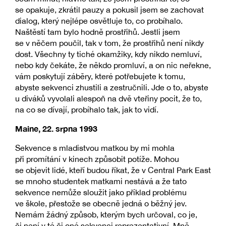
se opakuje, zkrátil pauzy a pokusil jsem se zachovat
dialog, který nejlépe osvětluje to, co probíhalo.
Naštěstí tam bylo hodně prostřihů. Jestli jsem
se v něčem poučil, tak v tom, že prostřihů není nikdy
dost. Všechny ty tiché okamžiky, kdy nikdo nemluví,
nebo kdy čekáte, že někdo promluví, a on nic neřekne,
vám poskytují záběry, které potřebujete k tomu,
abyste sekvenci zhustili a zestručnili. Jde o to, abyste
u diváků vyvolali alespoň na dvě vteřiny pocit, že to,
na co se dívají, probíhalo tak, jak to vidí.
Maine, 22. srpna 1993
Sekvence s mladistvou matkou by mi mohla
při promítání v kinech způsobit potíže. Mohou
se objevit lidé, kteří budou říkat, že v Central Park East
se mnoho studentek matkami nestává a že tato
sekvence nemůže sloužit jako příklad problému
ve škole, přestože se obecně jedná o běžný jev.
Nemám žádný způsob, kterým bych určoval, co je,
či není v té či oné sekvenci reprezentativní. Mně