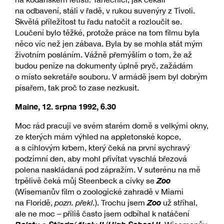
na odbavení, stáli v řadě, v rukou suvenýry z Tivoli.
Skvělá příležitost tu řadu natočit a rozloučit se.
Loučení bylo těžké, protože práce na tom filmu byla
něco víc než jen zábava. Byla by se mohla stát mým
životním posláním. Vážně přemýšlím o tom, že až
budou peníze na dokumenty úplně pryč, zažádám
o místo sekretáře souboru. V armádě jsem byl dobrým
písařem, tak proč to zase nezkusit.
Maine, 12. srpna 1992, 6.30
Moc rád pracuji ve svém starém domě s velkými okny,
ze kterých mám výhled na appletonské kopce,
a s cihlovým krbem, který čeká na první sychravý
podzimní den, aby mohl přivítat vyschlá březová
polena naskládaná pod zápražím. V suterénu na mě
Zoo
trpělivě čeká můj Steenbeck a cívky se
(Wisemanův film o zoologické zahradě v Miami
Zoo
na Floridě,
pozn. překl.
). Trochu jsem
už stříhal,
ale ne moc – příliš často jsem odbíhal k natáčení