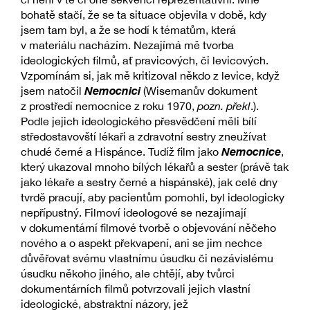
bohatě stačí, že se ta situace objevila v době, kdy
jsem tam byl, a že se hodí k tématům, která
v materiálu nacházím. Nezajímá mě tvorba
ideologických filmů, ať pravicových, či levicových.
Vzpomínám si, jak mě kritizoval někdo z levice, když
Nemocnici
jsem natočil
(Wisemanův dokument
z prostředí nemocnice z roku 1970,
pozn. překl
.).
Podle jejich ideologického přesvědčení měli bílí
středostavovští lékaři a zdravotní sestry zneužívat
Nemocnice
chudé černé a Hispánce. Tudíž film jako
,
který ukazoval mnoho bílých lékařů a sester (právě tak
jako lékaře a sestry černé a hispánské), jak celé dny
tvrdě pracují, aby pacientům pomohli, byl ideologicky
nepřípustný. Filmoví ideologové se nezajímají
v dokumentární filmové tvorbě o objevování něčeho
nového a o aspekt překvapení, ani se jim nechce
důvěřovat svému vlastnímu úsudku či nezávislému
úsudku někoho jiného, ale chtějí, aby tvůrci
dokumentárních filmů potvrzovali jejich vlastní
ideologické, abstraktní názory, jež