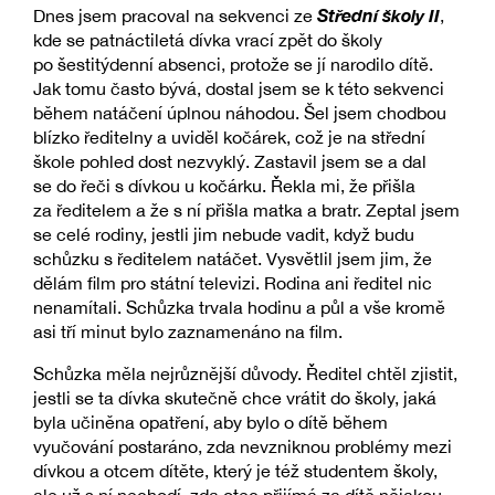
Střední školy II
Dnes jsem pracoval na sekvenci ze
,
kde se patnáctiletá dívka vrací zpět do školy
po šestitýdenní absenci, protože se jí narodilo dítě.
Jak tomu často bývá, dostal jsem se k této sekvenci
během natáčení úplnou náhodou. Šel jsem chodbou
blízko ředitelny a uviděl kočárek, což je na střední
škole pohled dost nezvyklý. Zastavil jsem se a dal
se do řeči s dívkou u kočárku. Řekla mi, že přišla
za ředitelem a že s ní přišla matka a bratr. Zeptal jsem
se celé rodiny, jestli jim nebude vadit, když budu
schůzku s ředitelem natáčet. Vysvětlil jsem jim, že
dělám film pro státní televizi. Rodina ani ředitel nic
nenamítali. Schůzka trvala hodinu a půl a vše kromě
asi tří minut bylo zaznamenáno na film.
Schůzka měla nejrůznější důvody. Ředitel chtěl zjistit,
jestli se ta dívka skutečně chce vrátit do školy, jaká
byla učiněna opatření, aby bylo o dítě během
vyučování postaráno, zda nevzniknou problémy mezi
dívkou a otcem dítěte, který je též studentem školy,