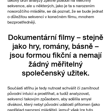
takový druh analýzy zpětně působil na všechny
sekvence, ale u některých, jako je ta s narozením
nosorožčího mláděte, se dá poznat, že se bude jednat
o důležitou sekvenci v konečném filmu, mnohem
bezprostředněji.
Dokumentární filmy – stejně
jako hry, romány, básně –
jsou formou fikční a nemají
žádný měřitelný
společenský užitek.
Součástí střihu je tedy nutnost schválit či zamítnout
původní intuici a prostříhat, a tudíž analyzovat,
sekvenci takovým způsobem, aby sdělila smysl
divákovi, který nebyl původní události přítomen (jako
například narození mláděte), jemuž však lze tuto