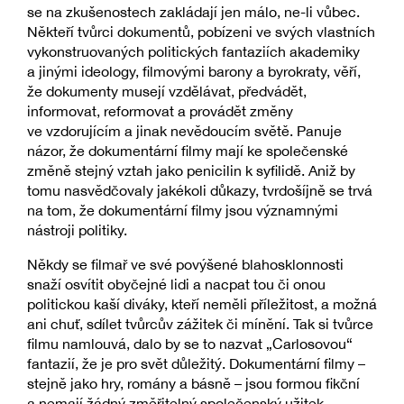
se na zkušenostech zakládají jen málo, ne-li vůbec.
Někteří tvůrci dokumentů, pobízeni ve svých vlastních
vykonstruovaných politických fantaziích akademiky
a jinými ideology, filmovými barony a byrokraty, věří,
že dokumenty musejí vzdělávat, předvádět,
informovat, reformovat a provádět změny
ve vzdorujícím a jinak nevědoucím světě. Panuje
názor, že dokumentární filmy mají ke společenské
změně stejný vztah jako penicilin k syfilidě. Aniž by
tomu nasvědčovaly jakékoli důkazy, tvrdošíjně se trvá
na tom, že dokumentární filmy jsou významnými
nástroji politiky.
Někdy se filmař ve své povýšené blahosklonnosti
snaží osvítit obyčejné lidi a nacpat tou či onou
politickou kaší diváky, kteří neměli příležitost, a možná
ani chuť, sdílet tvůrcův zážitek či mínění. Tak si tvůrce
filmu namlouvá, dalo by se to nazvat „Carlosovou“
fantazií, že je pro svět důležitý. Dokumentární filmy –
stejně jako hry, romány a básně – jsou formou fikční
a nemají žádný změřitelný společenský užitek.