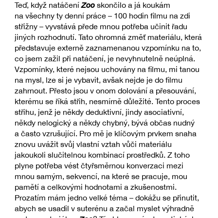
Zoo
Teď, když natáčení
skončilo a já koukám
na všechny ty denní práce – 100 hodin filmu na zdi
střižny – vyvstává přede mnou potřeba učinit řadu
jiných rozhodnutí. Tato ohromná změť materiálu, která
představuje externě zaznamenanou vzpomínku na to,
co jsem zažil při natáčení, je nevyhnutelně neúplná.
Vzpomínky, které nejsou uchovány na filmu, mi tanou
na mysl, lze si je vybavit, avšak nejde je do filmu
zahrnout. Přesto jsou v onom dolování a přesouvání,
kterému se říká střih, nesmírně důležité. Tento proces
střihu, jenž je někdy deduktivní, jindy asociativní,
někdy nelogický a někdy chybný, bývá občas nudný
a často vzrušující. Pro mě je klíčovým prvkem snaha
znovu uvážit svůj vlastní vztah vůči materiálu
jakoukoli slučitelnou kombinací prostředků. Z toho
plyne potřeba vést čtyřsměrnou konverzaci mezi
mnou samým, sekvencí, na které se pracuje, mou
pamětí a celkovými hodnotami a zkušenostmi.
Prozatím mám jedno velké téma – dokážu se přinutit,
abych se usadil v suterénu a začal myslet výhradně