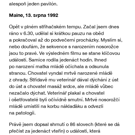
alespoň jeden pavilón.
Maine, 13. srpna 1992
Opět v plném střihačském tempu. Začal jsem dnes
ráno v 6.30, udělal si krátkou pauzu na oběd
a pokračoval až do podvečerní procházky. Myslím si,
nebo doufám, že sekvence s narozením nosorožce
jsou to pravé. Ve výsledném filmu se stane klíčovou
událostí. Samice rodila jedenáct hodin. Ihned
po narození matka mládě očichala a odsunula
stranou. Chovatel vyndal mrtvě narozené mládě
z ohrady. Střídavě mu veterinář dával dýchání z úst
do úst a chovatel masáž srdce, ale mládě vůbec
nezačalo dýchat. Veterinář plakal a chovatel
i ošetřovatelé byli očividně smutní. Mrtvé nosorožčí
mládě umístili na korbu náklaďáku a odvezli
na patologii.
Právě jsem dopsal shrnutí o 86 slovech (které se dá
přečíst za jedenáct vteřin) o události, která