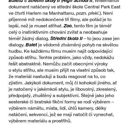
Baletu
Střední školy II
High School II
a
(
, Wisemanův
dokument natáčený ve střední škole Central Park East
ve čtvrti Harlem na Manhattanu,
pozn. překl.
). Není
příjemné mít nedokončené tři filmy, ale pořád je to
Zoo
lepší, než je muset stříhat.
, tento film je téměř
celý o instinktivním chování zvířat a neobsahuje
Střední škola II
téměř žádný dialog.
– to jsou zase jen
Balet
dialogy.
je vědomě ztvárněný pohyb na skvělou
hudbu. Ke každému filmu musím najít odpovídající
způsob střihu. Tenhle problém, jako vždy, nedokážu
řešit abstraktně. Nemůžu začít obecnými výroky
o stylu střihu, ale musím přijít na vlastní způsob tak,
že materiál nastuduji a budu reagovat na to, co
zjistím. Jakýkoli dokument, můj či kohokoli jiného, ať
je natočený v jakémkoli stylu, je libovolný, zkreslený,
předpojatý, zhuštěný a subjektivní. Stejně jako jeho
sesterské či bratrské fikční formy se rodí výběrem –
výběrem námětu, místa, lidí, úhlů kamery, délky
natáčení, sekvencí, jež se mají natočit či vynechat,
výběrem materiálu a prostřihů.