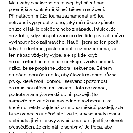
Mé úvahy o sekvencích musejí být při stříhání
přesnější a konkrétnější než během natáčení.
Při natáčení může touha zaznamenat určitou
sekvenci vyplynout z toho, jaký má někdo způsob
chůze či jak je oblečen; nebo z nápadu, intuice, že
se z toho, když si spolu začnou dva lidé povídat, může
vyvinout něco zajímavého. Naučil jsem se ten pocit,
když ho dostanu, poslechnout, což neznamená, že
ten nápad vždycky vyjde, ale spíš že když
se neposlechne a nic se neriskuje, vzniká naopak
riziko, že se propásne „dobrá“ sekvence. Během
natáčení není čas na to, aby člověk rozebíral různé
prvky, které tvoří „dobrou“ sekvenci; pozornost
se musí soustředit na „získání“ této sekvence,
podrobná analýza se dá učinit později. (To
samozřejmě záleží na následném rozhodnutí, ke
kterému někdy dojde až o mnoho měsíců později, zda
ta sekvence skutečně stojí za to, aby se analyzovala
a stříhala, jinými slovy závisí to na tom, jestli je člověk
přesvědčen, že originál je správný.) Je třeba, aby