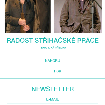
RADOST STŘIHAČSKÉ PRÁCE
TEMATICKÁ PŘÍLOHA
NAHORU
TISK
NEWSLETTER