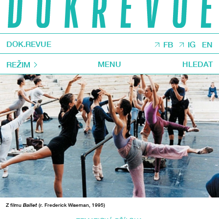
DOK.REVUE
FB
IG
EN
MENU
HLEDAT
REŽIM
Z filmu
Ballet
(r. Frederick Wiseman, 1995)