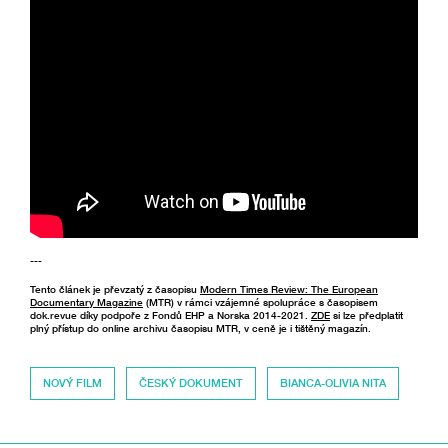
---
Tento článek je převzatý z časopisu
Modern Times Review: The European
Documentary Magazine
(MTR) v rámci vzájemné spolupráce s časopisem
dok.revue díky podpoře z Fondů EHP a Norska 2014-2021.
ZDE
si lze předplatit
plný přístup do online archivu časopisu MTR, v ceně je i tištěný magazín.
NOVÝ FILM
ČESKÝ DOKUMENT
BIANCA-OLIVIA NITA