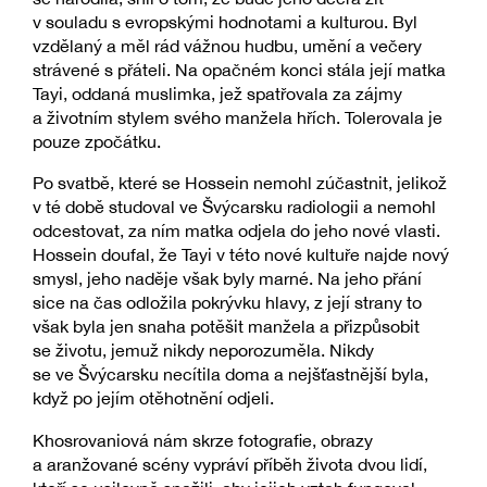
v souladu s evropskými hodnotami a kulturou. Byl
vzdělaný a měl rád vážnou hudbu, umění a večery
strávené s přáteli. Na opačném konci stála její matka
Tayi, oddaná muslimka, jež spatřovala za zájmy
a životním stylem svého manžela hřích. Tolerovala je
pouze zpočátku.
Po svatbě, které se Hossein nemohl zúčastnit, jelikož
v té době studoval ve Švýcarsku radiologii a nemohl
odcestovat, za ním matka odjela do jeho nové vlasti.
Hossein doufal, že Tayi v této nové kultuře najde nový
smysl, jeho naděje však byly marné. Na jeho přání
sice na čas odložila pokrývku hlavy, z její strany to
však byla jen snaha potěšit manžela a přizpůsobit
se životu, jemuž nikdy neporozuměla. Nikdy
se ve Švýcarsku necítila doma a nejšťastnější byla,
když po jejím otěhotnění odjeli.
Khosrovaniová nám skrze fotografie, obrazy
a aranžované scény vypráví příběh života dvou lidí,