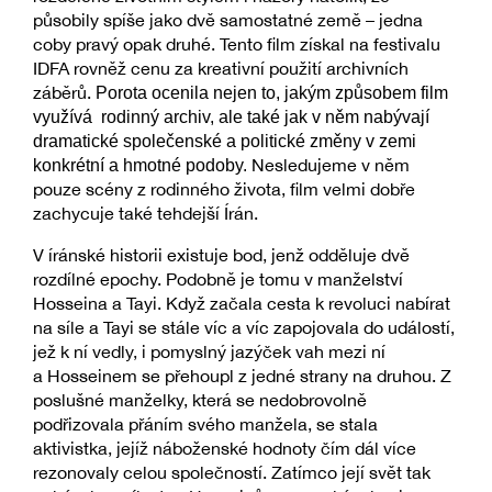
působily spíše jako dvě samostatné země – jedna
coby pravý opak druhé. Tento film získal na festivalu
IDFA rovněž cenu za kreativní použití archivních
záběrů.
Porota ocenila nejen to, jakým způsobem film
využívá rodinný archiv, ale také jak v něm nabývají
dramatické společenské a politické změny v zemi
konkrétní a hmotné podoby.
Nesledujeme v něm
pouze scény z rodinného života, film velmi dobře
zachycuje také tehdejší Írán.
V íránské historii existuje bod, jenž odděluje dvě
rozdílné epochy. Podobně je tomu v manželství
Hosseina a Tayi. Když začala cesta k revoluci nabírat
na síle a Tayi se stále víc a víc zapojovala do událostí,
jež k ní vedly, i pomyslný jazýček vah mezi ní
a Hosseinem se přehoupl z jedné strany na druhou. Z
poslušné manželky, která se nedobrovolně
podřizovala přáním svého manžela, se stala
aktivistka, jejíž náboženské hodnoty čím dál více
rezonovaly celou společností. Zatímco její svět tak