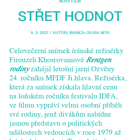
NOVÝ FILM
STŘET HODNOT
9. 3. 2021 / AUTOR:
BIANCA-OLIVIA NITA
Celovečerní snímek íránské režisérky
Firouzeh Khosrovaniové
Rentgen
rodiny
zahájil letošní jarní Ozvěny
24. ročníku MFDF Ji.hlava. Režisérka,
která za snímek získala hlavní cenu
na loňském ročníku festivalu IDFA,
ve filmu vypráví velmi osobní příběh
své rodiny, jenž divákům nabídne
jasnou představu o politických
událostech vedoucích v roce 1979 až