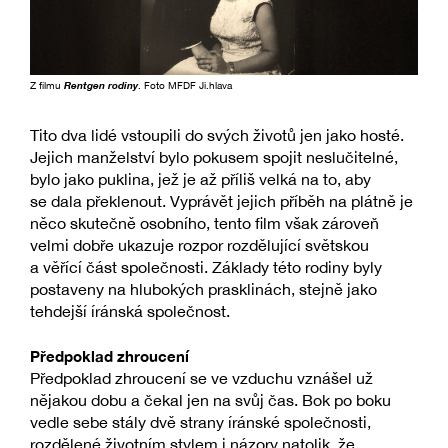
Z filmu
Rentgen rodiny
. Foto MFDF Ji.hlava
Tito dva lidé vstoupili do svých životů jen jako hosté.
Jejich manželství bylo pokusem spojit neslučitelné,
bylo jako puklina, jež je až příliš velká na to, aby
se dala překlenout. Vyprávět jejich příběh na plátně je
něco skutečně osobního, tento film však zároveň
velmi dobře ukazuje rozpor rozdělující světskou
a věřící část společnosti. Základy této rodiny byly
postaveny na hlubokých prasklinách, stejně jako
tehdejší íránská společnost.
Předpoklad zhroucení
Předpoklad zhroucení se ve vzduchu vznášel už
nějakou dobu a čekal jen na svůj čas. Bok po boku
vedle sebe stály dvě strany íránské společnosti,
rozdělené životním stylem i názory natolik, že