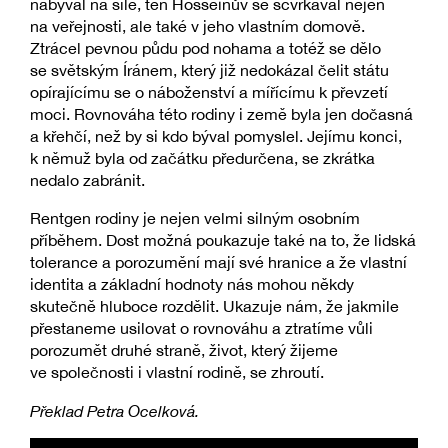
nabýval na síle, ten Hosseinův se scvrkával nejen
na veřejnosti, ale také v jeho vlastním domově.
Ztrácel pevnou půdu pod nohama a totéž se dělo
se světským Íránem, který již nedokázal čelit státu
opírajícímu se o náboženství a mířícímu k převzetí
moci. Rovnováha této rodiny i země byla jen dočasná
a křehčí, než by si kdo býval pomyslel. Jejímu konci,
k němuž byla od začátku předurčena, se zkrátka
nedalo zabránit.
Rentgen rodiny je nejen velmi silným osobním
příběhem. Dost možná poukazuje také na to, že lidská
tolerance a porozumění mají své hranice a že vlastní
identita a základní hodnoty nás mohou někdy
skutečně hluboce rozdělit. Ukazuje nám, že jakmile
přestaneme usilovat o rovnováhu a ztratíme vůli
porozumět druhé straně, život, který žijeme
ve společnosti i vlastní rodině, se zhroutí.
Překlad Petra Ocelková.