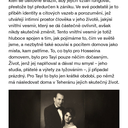
kteří se usilovně snažili, aby jejich vztah fungoval,
přestože byl předurčen k zániku. Ve své podstatě je to
příběh identity a citových vazeb a porozumění, jež
utvářejí intimní prostor člověka v jeho životě, jakýsi
vnitřní vesmír, který se dá částečně ovlivnit, avšak
nikdy skutečně změnit. Tento vnitřní vesmír je totiž
hluboce spojen s tím, jak pojímáme to, čím ve světě
jsme, a nezbytně také souvisí s pocitem domova jako
místa, kam patříme. To, co bylo pro Hosseina
domovem, bylo pro Tayi pouze něčím dočasným.
Život, jenž jej naplňoval a dával mu smysl – jeho
studia, přátelé a výlety za lyžováním –, jí připadal
prázdný. Pro Tayi to bylo jen krátké období, po němž
má následovat doma v Teheránu jejich skutečný život.