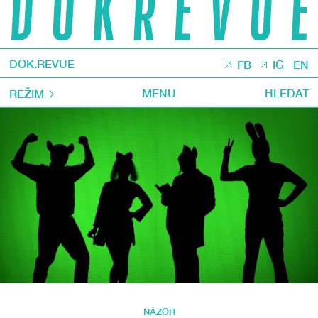
DOK.REVUE
FB
IG
EN
MENU
HLEDAT
REŽIM
NÁZOR