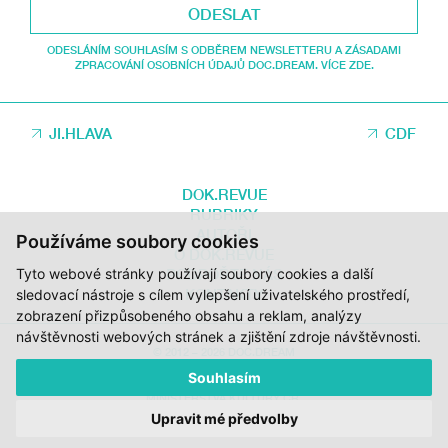
ODESLAT
ODESLÁNÍM SOUHLASÍM S ODBĚREM NEWSLETTERU A ZÁSADAMI
ZPRACOVÁNÍ OSOBNÍCH ÚDAJŮ DOC.DREAM. VÍCE ZDE.
JI.HLAVA
CDF
DOK.REVUE
RUBRIKY
AUTOŘI
Používáme soubory cookies
O DOK.REVUE
PODPOŘTE NÁS
Tyto webové stránky používají soubory cookies a další
KONTAKTY
sledovací nástroje s cílem vylepšení uživatelského prostředí,
zobrazení přizpůsobeného obsahu a reklam, analýzy
návštěvnosti webových stránek a zjištění zdroje návštěvnosti.
© 2012 – 2026 DOC.DREAM
Souhlasím
ZA PODPORY STÁTNÍHO FONDU KINEMATOGRAFIE, KRAJE VYSOČINA A
MINISTERSTVA KULTURY ČR.
Upravit mé předvolby
DESIGN:
HMSDESIGN
KÓD:
S2 STUDIO