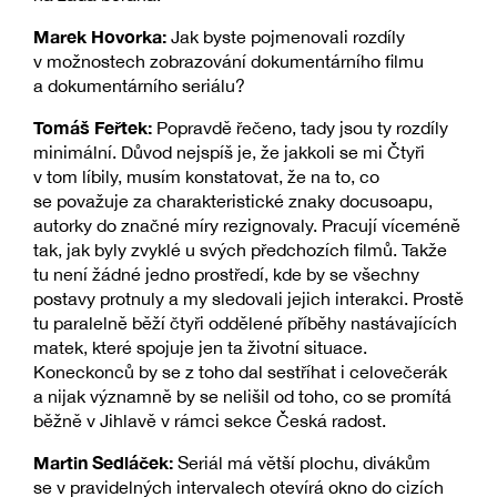
Marek Hovorka:
Jak byste pojmenovali rozdíly
v možnostech zobrazování dokumentárního filmu
a dokumentárního seriálu?
Tomáš Feřtek:
Popravdě řečeno, tady jsou ty rozdíly
minimální. Důvod nejspíš je, že jakkoli se mi Čtyři
v tom líbily, musím konstatovat, že na to, co
se považuje za charakteristické znaky docusoapu,
autorky do značné míry rezignovaly. Pracují víceméně
tak, jak byly zvyklé u svých předchozích filmů. Takže
tu není žádné jedno prostředí, kde by se všechny
postavy protnuly a my sledovali jejich interakci. Prostě
tu paralelně běží čtyři oddělené příběhy nastávajících
matek, které spojuje jen ta životní situace.
Koneckonců by se z toho dal sestříhat i celovečerák
a nijak významně by se nelišil od toho, co se promítá
běžně v Jihlavě v rámci sekce Česká radost.
Martin Sedláček:
Seriál má větší plochu, divákům
se v pravidelných intervalech otevírá okno do cizích