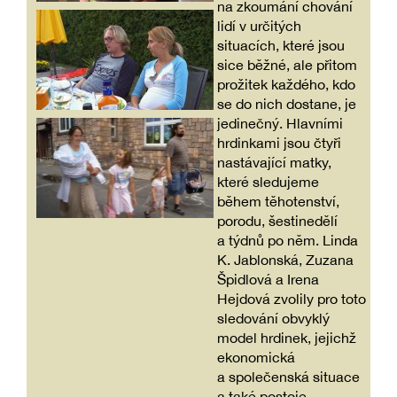
na zkoumání chování
lidí v určitých
situacích, které jsou
sice běžné, ale přitom
prožitek každého, kdo
se do nich dostane, je
jedinečný. Hlavními
hrdinkami jsou čtyři
nastávající matky,
které sledujeme
během těhotenství,
porodu, šestinedělí
a týdnů po něm. Linda
K. Jablonská, Zuzana
Špidlová a Irena
Hejdová zvolily pro toto
sledování obvyklý
model hrdinek, jejichž
ekonomická
a společenská situace
a také postoje