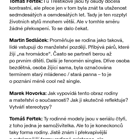
Tomáš Feřtek:
I u Třeštíkové jsou ty osudy docela
kontrastní, ale přece jen v tom byla znát ta utaženost
sedmdesátých a osmdesátých let. Tady je ten rozptyl
životních stylů mnohem větší. Ale v tomhle směru
žádné překvapení. To se dalo čekat.
Martin Sedláček:
Proměňuje se rodina jako taková,
lidé vstupují do manželství později. Přibývá párů, které
žijí „na hromádce“. Často se partneři berou až
po prvním dítěti. Další je fenomén singles. Dříve osoba
bezdětná, osoba žijící sama, byla označována
termínem starý mládenec / stará panna – to je
o poznání méně cool než single.
Marek Hovorka:
Jak vypovídá tento obraz rodiny
a mateřství o současnosti? Jak ji skutečně reflektuje?
Vytváří stereotypy?
Tomáš Feřtek:
Ty rodinné modely jsou v seriálu čtyři,
z toho jedna je samoživitelka. Ale to je koneckonců
taky forma rodiny. Jistě znám i překvapivější
a extrémnější formy rodinné existence, ale