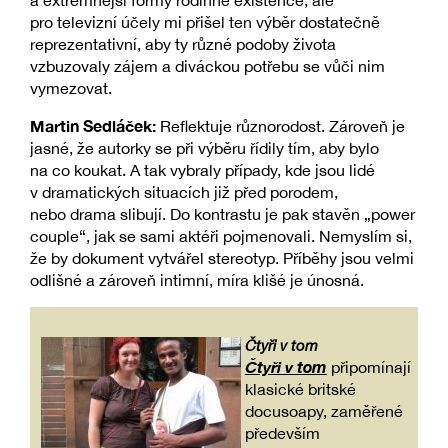
pro televizní účely mi přišel ten výběr dostatečně
reprezentativní, aby ty různé podoby života
vzbuzovaly zájem a diváckou potřebu se vůči nim
vymezovat.
Martin Sedláček:
Reflektuje různorodost. Zároveň je
jasné, že autorky se při výběru řídily tím, aby bylo
na co koukat. A tak vybraly případy, kde jsou lidé
v dramatických situacích již před porodem,
nebo drama slibují. Do kontrastu je pak stavěn „power
couple“, jak se sami aktéři pojmenovali. Nemyslím si,
že by dokument vytvářel stereotyp. Příběhy jsou velmi
odlišné a zároveň intimní, míra klišé je únosná.
Čtyři v tom
Čtyři v tom
připomínají
klasické britské
docusoapy, zaměřené
především