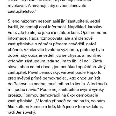
revokovat. A navrhuji, aby o věci hlasovalo
zastupitelstvo.“
S jeho názorem nesouhlasili jiní zastupitelé. Jedni
tvrdili, že nemají dost informací. Například Jaroslav
Vaic: „Je to stejné jako s instalací koní. Opět nemáme
informace. Rada rozhodovala, ale ani členové
zastupitelstva o záměru předem nevěděli, natož
občané. Vzniká věc trvalého významu, proto by bylo
dobré, aby občané věděli, co se chystá, a mohli říci
voleným zástupcům, zda se jim to líbí, či ne.“ Zlatá
slova, chce se mi dodat, jen poněkud opožděná. Jiný
zastupitel, Pavel Jenšovský, varoval podle Raportu
před svévolí přímé demokracie: „Kdo chce umístit
do Rakovníka sochu, musí mít na to koule. A teď bude
mít jednu navíc.“ Podle něj zastupitelé svými výroky
prosazují přímou demokracii na úkor demokracie
zastupitelské. „V tomto případě dejme na to, co nám
říká kulturní komise a lidé, kteří jsou v tom vzdělaní,“
radí Jenšovský.