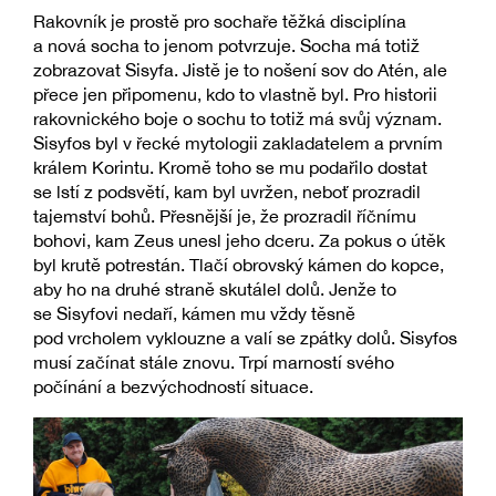
Rakovník je prostě pro sochaře těžká disciplína
a nová socha to jenom potvrzuje. Socha má totiž
zobrazovat Sisyfa. Jistě je to nošení sov do Atén, ale
přece jen připomenu, kdo to vlastně byl. Pro historii
rakovnického boje o sochu to totiž má svůj význam.
Sisyfos byl v řecké mytologii zakladatelem a prvním
králem Korintu. Kromě toho se mu podařilo dostat
se lstí z podsvětí, kam byl uvržen, neboť prozradil
tajemství bohů. Přesnější je, že prozradil říčnímu
bohovi, kam Zeus unesl jeho dceru. Za pokus o útěk
byl krutě potrestán. Tlačí obrovský kámen do kopce,
aby ho na druhé straně skutálel dolů. Jenže to
se Sisyfovi nedaří, kámen mu vždy těsně
pod vrcholem vyklouzne a valí se zpátky dolů. Sisyfos
musí začínat stále znovu. Trpí marností svého
počínání a bezvýchodností situace.