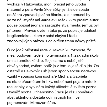
vychází v Rakovníku, mohl přečíst jeho úvodní
materiál z pera
Pavla Skleničk
y, jenž sice spadá
do žánru zpravodajského článku, ale nemusel by
se za něj stydět ani Jaroslav Hašek. A to prosím autor
pouze popsal jednání zastupitelstva města, jemuž byl
přítomen. Pravda ovšem také je, že popisuje událost
tragikomickou, která v sobě skrývá i řadu
znepokojivých otázek. Leč o těch třeba někdy příště.
O co jde? Městská rada v Rakovníku rozhodla, že
mezi budovami zdejšího gymnázia a 1. základní školy
umístí umělecké dílo. To je samo o sobě jistě
chvályhodné, ovšem potíž je v tom, o jaké dílo jde. On
ostatně v Rakovníku už jeden spor o sochu nedávno
vznikl –
sousoší koní sochaře Michala Gabriela
se stalo předmětem kritiky, neboť není pojato natolik
realisticky, aby v něm každý ušlechtilá zvířata poznal.
Rovněž socha u finančního úřadu je rázu poněkud
abstraktního a dostala od místních hanlivé
pojmenování Mimozemšťan.