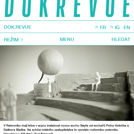
DOK.REVUE
FB
IG
EN
MENU
HLEDAT
REŽIM
V Rakovníku mají letos v srpnu instalovat novou sochu Sisyfa od sochařů Petra Holečka a
Dalibora Blažka. Na schůzi místního zastupitelstva to vyvolalo roztomilou polemiku.
Vizualizace: Městský úřad Rakovník