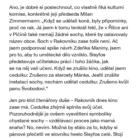
Ano, je dobré si poslechnout, co vlastně říká kulturní
komise, konkrétně její předseda Milan
Zimmermann: „Když se udělali koně, byly připomínky,
proč ne rak. Já jsem k tomu tenkrát řekl, že v Řitce ani
v Pičíně také nemají žádné sochy, které by oslavovaly
název obce. Soch v Rakovníku zase tolik není. Ač
jsem podporoval spíše návrh Zdeňka Maniny, jsem
pro to, aby tu umělecké dílo vzniklo. Sisyfos
představuje učitelskou práci i toho žáčka, jak
se na něj valí učení. Když se zrušilo kino, udělal jsem
cedulku: Zrušeno za starosty Mánka. Jestli zrušíte
instalaci sochy, nechám udělat cedulku: Zrušeno kvůli
panu Svobodovi.“
Jen pro klid čtenářovy duše – Rakovník dnes kino
zase má. Cedulka zřejmě splnila svůj účel.
Pozoruhodnější je ovšem vysvětlení symboliky
chystané sochy – vzdělávací proces jako marná
snaha? No, nevím. Možná by stálo za to, kdyby si
pánové přečetli ve slovníku heslo Sisyfos celé. Stojí