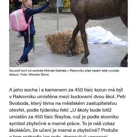
Sousoší koní od sochaře Michala Gabriela v Rakovníku před časem také vyvolalo
diskuzi. Foto: Miroslav Elsnic
A jeho socha i s kamenem za 450 tisíc korun má být
v Rakovníku umístěna mezi budovami dvou škol. Petr
Svoboda, který téma na městském zastupitelstvu
otevřel, podle týdeníku řekl: „U školy bude totiž
umístěn za 450 tisíc Sisyfos, což je podle slovníku
symbol zbytečné a marné práce. To je náš vzkaz
školákům, že učení je marné a zbytečné? Protože
o tom rozhodla jen rada, doporučuji usnesení