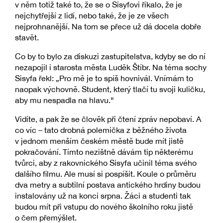
v něm totiž také to, že se o Sisyfovi říkalo, že je
nejchytřejší z lidí, nebo také, že je ze všech
nejprohnanější. Na tom se přece už dá docela dobře
stavět.
Co by to bylo za diskuzi zastupitelstva, kdyby se do ní
nezapojil i starosta města Luděk Štíbr. Na téma sochy
Sisyfa řekl: „Pro mě je to spíš hovnivál. Vnímám to
naopak výchovně. Student, který tlačí tu svoji kuličku,
aby mu nespadla na hlavu.“
Vidíte, a pak že se člověk při čtení zpráv nepobaví. A
co víc – tato drobná polemička z běžného života
v jednom menším českém městě bude mít jistě
pokračování. Tímto nezištně dávám tip některému
tvůrci, aby z rakovnického Sisyfa učinil téma svého
dalšího filmu. Ale musí si pospíšit. Koule o průměru
dva metry a subtilní postava antického hrdiny budou
instalovány už na konci srpna. Žáci a studenti tak
budou mít při vstupu do nového školního roku jistě
o čem přemýšlet.