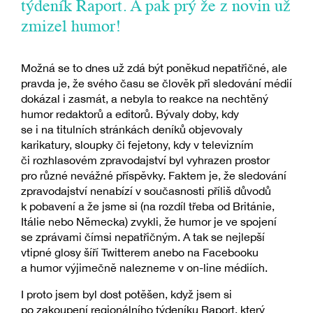
týdeník Raport. A pak prý že z novin už
zmizel humor!
Možná se to dnes už zdá být poněkud nepatřičné, ale
pravda je, že svého času se člověk při sledování médií
dokázal i zasmát, a nebyla to reakce na nechtěný
humor redaktorů a editorů. Bývaly doby, kdy
se i na titulních stránkách deníků objevovaly
karikatury, sloupky či fejetony, kdy v televizním
či rozhlasovém zpravodajství byl vyhrazen prostor
pro různé nevážné příspěvky. Faktem je, že sledování
zpravodajství nenabízí v současnosti příliš důvodů
k pobavení a že jsme si (na rozdíl třeba od Británie,
Itálie nebo Německa) zvykli, že humor je ve spojení
se zprávami čímsi nepatřičným. A tak se nejlepší
vtipné glosy šíří Twitterem anebo na Facebooku
a humor výjimečně nalezneme v on-line médiích.
I proto jsem byl dost potěšen, když jsem si
po zakoupení regionálního týdeníku Raport, který