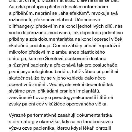
Autorka postupně přichází k dalším informacím
a příběhům, nebrání se „aha efektům“, revokuje svá
rozhodnutí, překonává slabost. Učebnicové
cliffhangery, především na konci jednotlivých dílů, nás
vedou k přirozené zvědavosti, jak dopadnou jednotlivé
příběhy a zda dokumentaristka na konci operaci víček
skutečně podstoupí. Cenné záběry přináší reportážní
mikrofon především z ambulance plastického
chirurga, kam se Šorelová opakovaně dostane
s různými pacienty a překonává tak pro posluchače
první psychologickou bariéru, totiž vůbec připustit si
skutečnost, že by se v jeho vzhledu dalo něco
operativně změnit. Věcně, ale velmi decentně tak
slyšíme první přikládání prsních implantátů,
zasvěcené hovory o pseudogynekomastii i titěrné
zvuky pálení cév v kůžičce operovaného víčka.
Výrazně performativně zasahují dokumentaristka
a dramaturg v okamžiku, kdy se na facebookovou
výzvu ozve pacientka, kterou kdysi lékaři ohrozili