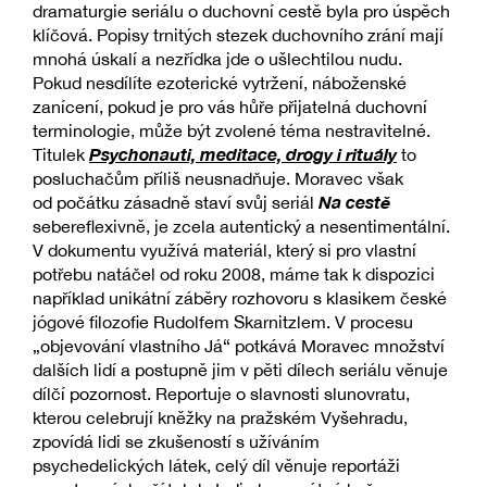
dramaturgie seriálu o duchovní cestě byla pro úspěch
klíčová. Popisy trnitých stezek duchovního zrání mají
mnohá úskalí a nezřídka jde o ušlechtilou nudu.
Pokud nesdílíte ezoterické vytržení, náboženské
zanícení, pokud je pro vás hůře přijatelná duchovní
terminologie, může být zvolené téma nestravitelné.
Psychonauti, meditace, drogy i rituály
Titulek
to
posluchačům příliš neusnadňuje. Moravec však
Na cestě
od počátku zásadně staví svůj seriál
sebereflexivně, je zcela autentický a nesentimentální.
V dokumentu využívá materiál, který si pro vlastní
potřebu natáčel od roku 2008, máme tak k dispozici
například unikátní záběry rozhovoru s klasikem české
jógové filozofie Rudolfem Skarnitzlem. V procesu
„objevování vlastního Já“ potkává Moravec množství
dalších lidí a postupně jim v pěti dílech seriálu věnuje
dílčí pozornost. Reportuje o slavnosti slunovratu,
kterou celebrují kněžky na pražském Vyšehradu,
zpovídá lidi se zkušeností s užíváním
psychedelických látek, celý díl věnuje reportáži