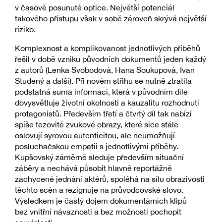
v časově posunuté optice. Největší potenciál
takového přístupu však v sobě zároveň skrývá největší
riziko.
Komplexnost a komplikovanost jednotlivých příběhů
řešil v době vzniku původních dokumentů jeden každý
z autorů (Lenka Svobodová, Hana Soukupová, Ivan
Studený a další). Při novém střihu se nutně ztratila
podstatná suma informací, která v původním díle
dovysvětluje životní okolnosti a kauzalitu rozhodnutí
protagonistů. Především třetí a čtvrtý díl tak nabízí
spíše tezovité zvukové obrazy, které sice stále
oslovují syrovou autenticitou, ale neumožňují
posluchačskou empatii s jednotlivými příběhy.
Kupšovský záměrně sleduje především situační
záběry a nechává působit hlavně reportážně
zachycené jednání aktérů, spoléhá na sílu obrazivosti
těchto scén a rezignuje na průvodcovské slovo.
Výsledkem je častý dojem dokumentárních klipů
bez vnitřní návaznosti a bez možnosti pochopit