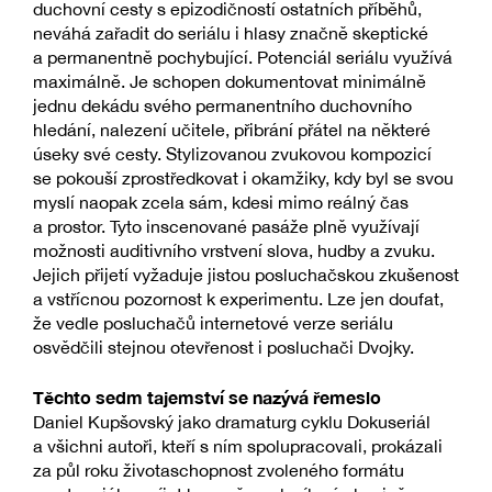
duchovní cesty s epizodičností ostatních příběhů,
neváhá zařadit do seriálu i hlasy značně skeptické
a permanentně pochybující. Potenciál seriálu využívá
maximálně. Je schopen dokumentovat minimálně
jednu dekádu svého permanentního duchovního
hledání, nalezení učitele, přibrání přátel na některé
úseky své cesty. Stylizovanou zvukovou kompozicí
se pokouší zprostředkovat i okamžiky, kdy byl se svou
myslí naopak zcela sám, kdesi mimo reálný čas
a prostor. Tyto inscenované pasáže plně využívají
možnosti auditivního vrstvení slova, hudby a zvuku.
Jejich přijetí vyžaduje jistou posluchačskou zkušenost
a vstřícnou pozornost k experimentu. Lze jen doufat,
že vedle posluchačů internetové verze seriálu
osvědčili stejnou otevřenost i posluchači Dvojky.
Těchto sedm tajemství se nazývá řemeslo
Daniel Kupšovský jako dramaturg cyklu Dokuseriál
a všichni autoři, kteří s ním spolupracovali, prokázali
za půl roku životaschopnost zvoleného formátu