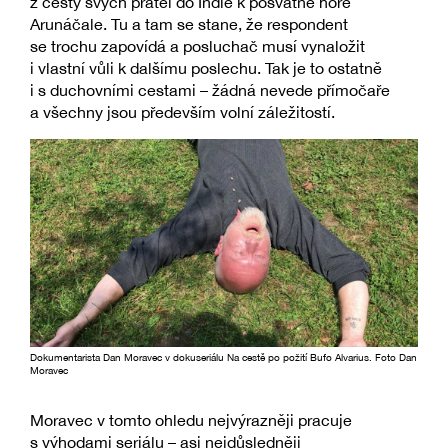
z cesty svých přátel do Indie k posvátné hoře
Arunáčale. Tu a tam se stane, že respondent
se trochu zapovídá a posluchač musí vynaložit
i vlastní vůli k dalšímu poslechu. Tak je to ostatně
i s duchovními cestami – žádná nevede přímočaře
a všechny jsou především volní záležitostí.
Dokumentarista Dan Moravec v dokuseriálu Na cestě po požití Bufo Alvarius. Foto Dan
Moravec
Moravec v tomto ohledu nejvýrazněji pracuje
s výhodami seriálu – asi nejdůsledněji