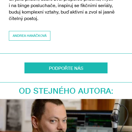
i na binge posluchače, inspiruj se fikčními seriály,
buduj komplexní vztahy, buď aktivní a zvol si jasně
čitelný postoj.
ANDREA HANÁČKOVÁ
PODPOŘTE NÁS
OD STEJNÉHO AUTORA: