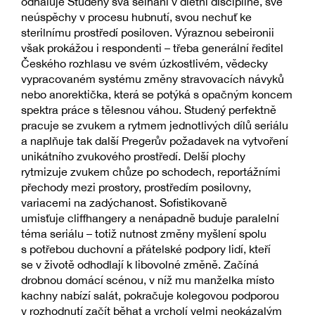
odhaluje Studený svá selhání v dietní disciplíně, své
neúspěchy v procesu hubnutí, svou nechuť ke
sterilnímu prostředí posiloven. Výraznou sebeironii
však prokážou i respondenti – třeba generální ředitel
Českého rozhlasu ve svém úzkostlivém, vědecky
vypracovaném systému změny stravovacích návyků
nebo anorektička, která se potýká s opačným koncem
spektra práce s tělesnou váhou. Studený perfektně
pracuje se zvukem a rytmem jednotlivých dílů seriálu
a naplňuje tak další Pregerův požadavek na vytvoření
unikátního zvukového prostředí. Delší plochy
rytmizuje zvukem chůze po schodech, reportážními
přechody mezi prostory, prostředím posilovny,
variacemi na zadýchanost. Sofistikovaně
umisťuje cliffhangery a nenápadně buduje paralelní
téma seriálu – totiž nutnost změny myšlení spolu
s potřebou duchovní a přátelské podpory lidí, kteří
se v životě odhodlají k libovolné změně. Začíná
drobnou domácí scénou, v níž mu manželka místo
kachny nabízí salát, pokračuje kolegovou podporou
v rozhodnutí začít běhat a vrcholí velmi neokázalým