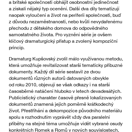
a britské společnosti obhájit osobnostní jedinečnost
a získali nějaký typ ocenění. Další dva díly tematizují
naopak vyloučení a život na periferii společnosti, buď
z důvodu nezaměstnanosti, nebo kvůli nevydařenému
přechodu z dětského domova do odpovědného
samostatného života. Pro vyznění série je ovšem
klíčový dramaturgický přístup a zvolený kompoziční
princip.
Dramaturg Kupšovský zvolil málo využívanou metodu,
která umožňuje revitalizovat starší tematicky příbuzné
dokumenty. Každý díl série sestavil ze dvou
dokumentů různých autorů datovaných obvykle
od roku 2010, objevují se však odkazy i na starší
časosběrné natáčení hluboko v letech devadesátých.
Publicistický charakter časově přesně lokalizovaných
dokumentů znamená jejich poměrně krátkodechý
život. Přestříhání a dekompozice původního materiálu
spolu s rozhodnutím vyprávět vždy dva paralelní
příběhy na stejné téma umožňuje vidět vybrané osudy
konkrétních Romek a Romů v nových souvislostech,