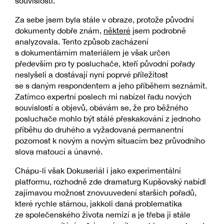
souvislosti.
Za sebe jsem byla stále v obraze, protože původní
dokumenty dobře znám,
některé
jsem podrobně
analyzovala. Tento způsob zacházení
s dokumentárním materiálem je však určen
především pro ty posluchače, kteří původní pořady
neslyšeli a dostávají nyní poprvé příležitost
se s daným respondentem a jeho příběhem seznámit.
Zatímco expertní poslech mi nabízel řadu nových
souvislostí a objevů, obávám se, že pro běžného
posluchače mohlo být stálé přeskakování z jednoho
příběhu do druhého a vyžadovaná permanentní
pozornost k novým a novým situacím bez průvodního
slova matoucí a únavné.
Chápu-li však Dokuseriál i jako experimentální
platformu, rozhodně zde dramaturg Kupšovský nabídl
zajímavou možnost znovuuvedení starších pořadů,
které rychle stárnou, jakkoli daná problematika
ze společenského života nemizí a je třeba ji stále