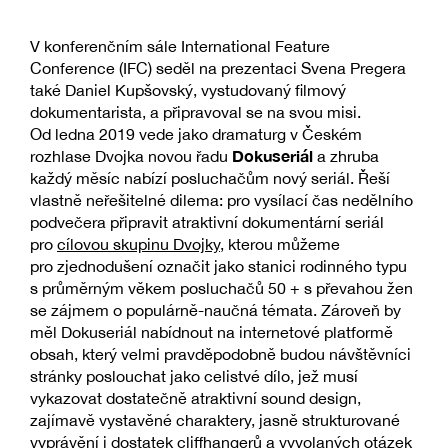
V konferenčním sále International Feature
Conference (IFC) seděl na prezentaci Svena Pregera
také Daniel Kupšovský, vystudovaný filmový
dokumentarista, a připravoval se na svou misi.
Od ledna 2019 vede jako dramaturg v Českém
Dokuseriál
rozhlase Dvojka novou řadu
a zhruba
každý měsíc nabízí posluchačům nový seriál. Řeší
vlastně neřešitelné dilema: pro vysílací čas nedělního
podvečera připravit atraktivní dokumentární seriál
pro
cílovou skupinu Dvojky
, kterou můžeme
pro zjednodušení označit jako stanici rodinného typu
s průměrným věkem posluchačů 50 + s převahou žen
se zájmem o populárně-naučná témata. Zároveň by
měl Dokuseriál nabídnout na internetové platformě
obsah, který velmi pravděpodobně budou návštěvníci
stránky poslouchat jako celistvé dílo, jež musí
vykazovat dostatečně atraktivní sound design,
zajímavě vystavěné charaktery, jasně strukturované
vyprávění i dostatek cliffhangerů a vyvolaných otázek