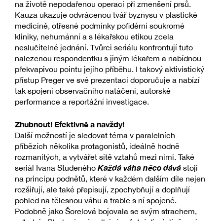
na životě nepodařenou operací při zmenšení prsů.
Kauza ukazuje odvrácenou tvář byznysu v plastické
medicíně, otřesné podmínky pofidérní soukromé
kliniky, nehumánní a s lékařskou etikou zcela
neslučitelné jednání. Tvůrci seriálu konfrontují tuto
nalezenou respondentku s jiným lékařem a nabídnou
překvapivou pointu jejího příběhu. I takový aktivistický
přístup Preger ve své prezentaci doporučuje a nabízí
tak spojení observačního natáčení, autorské
performance a reportážní investigace.
Zhubnout! Efektivně a navždy!
Další možností je sledovat téma v paralelních
příbězích několika protagonistů, ideálně hodně
rozmanitých, a vytvářet sítě vztahů mezi nimi. Také
Každá váha něco dává
seriál Ivana Studeného
stojí
na principu podnětů, které v každém dalším díle nejen
rozšiřují, ale také přepisují, zpochybňují a doplňují
pohled na tělesnou váhu a trable s ní spojené.
Podobně jako Šorelová bojovala se svým strachem,