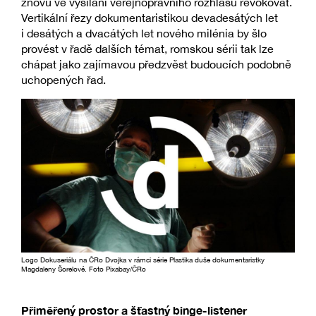
znovu ve vysílání veřejnoprávního rozhlasu revokovat.
Vertikální řezy dokumentaristikou devadesátých let
i desátých a dvacátých let nového milénia by šlo
provést v řadě dalších témat, romskou sérii tak lze
chápat jako zajímavou předzvěst budoucích podobně
uchopených řad.
Logo Dokuseriálu na ČRo Dvojka v rámci série Plastika duše dokumentaristky
Magdaleny Šorelové. Foto Pixabay/ČRo
Přiměřený prostor a šťastný binge-listener