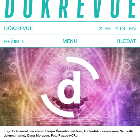
DOK.REVUE
FB
IG
EN
MENU
HLEDAT
REŽIM
Logo Dokuseriálu na stanici Dvojka Českého rozhlasu, konkrétně v rámci série Na cestě
dokumentaristy Dana Moravce. Foto Pixabay/ČRo