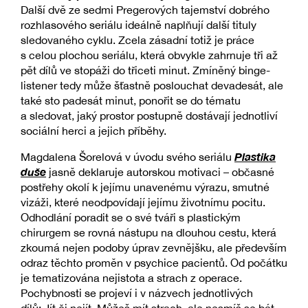
Další dvě ze sedmi Pregerových tajemství dobrého
rozhlasového seriálu ideálně naplňují další tituly
sledovaného cyklu. Zcela zásadní totiž je práce
s celou plochou seriálu, která obvykle zahrnuje tři až
pět dílů ve stopáži do třiceti minut. Zmíněný binge-
listener tedy může šťastně poslouchat devadesát, ale
také sto padesát minut, ponořit se do tématu
a sledovat, jaký prostor postupně dostávají jednotliví
sociální herci a jejich příběhy.
Plastika
Magdalena Šorelová v úvodu svého seriálu
duše
jasně deklaruje autorskou motivaci – občasné
postřehy okolí k jejímu unavenému výrazu, smutné
vizáži, které neodpovídají jejímu životnímu pocitu.
Odhodlání poradit se o své tváři s plastickým
chirurgem se rovná nástupu na dlouhou cestu, která
zkoumá nejen podoby úprav zevnějšku, ale především
odraz těchto proměn v psychice pacientů. Od počátku
je tematizována nejistota a strach z operace.
Pochybnosti se projeví i v názvech jednotlivých
dílů: Jít či nejít, Můžeš mít strach, ale nesmíš se bát.