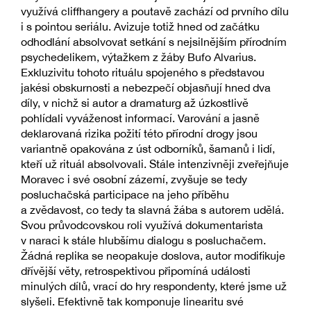
využívá cliffhangery a poutavě zachází od prvního dílu
i s pointou seriálu. Avizuje totiž hned od začátku
odhodlání absolvovat setkání s nejsilnějším přírodním
psychedelikem, výtažkem z žáby Bufo Alvarius.
Exkluzivitu tohoto rituálu spojeného s představou
jakési obskurnosti a nebezpečí objasňují hned dva
díly, v nichž si autor a dramaturg až úzkostlivě
pohlídali vyváženost informací. Varování a jasně
deklarovaná rizika požití této přírodní drogy jsou
variantně opakována z úst odborníků, šamanů i lidí,
kteří už rituál absolvovali. Stále intenzivněji zveřejňuje
Moravec i své osobní zázemí, zvyšuje se tedy
posluchačská participace na jeho příběhu
a zvědavost, co tedy ta slavná žába s autorem udělá.
Svou průvodcovskou roli využívá dokumentarista
v naraci k stále hlubšímu dialogu s posluchačem.
Žádná replika se neopakuje doslova, autor modifikuje
dřívější věty, retrospektivou připomíná události
minulých dílů, vrací do hry respondenty, které jsme už
slyšeli. Efektivně tak komponuje linearitu své