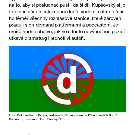
na to, aby si posluchač pustil další díl. Kupšovský si je
této neslučitelnosti zadání dobře vědom, ostatně řeší
ho téměř všechny rozhlasové stanice, které zároveň
pracují s on-demand platformami a podcastem. Je
určitě hodno obdivu, jak se s touto nevýhodnou pozicí
utkává dramaturg i jednotliví autoři.
Logo Dokuseriálu na Dvojce, tentokrát k dílu věnovanému Příběhu našich Romů
Daniela Kupšovského. Foto Pixabay/ČRo