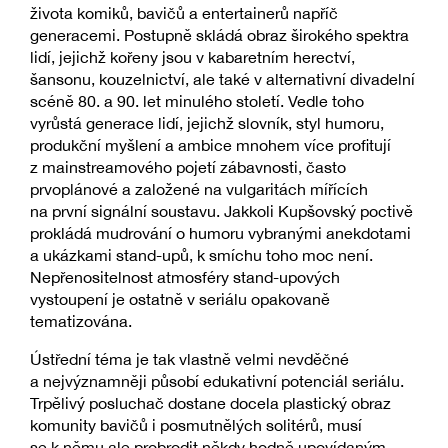
života komiků, bavičů a entertainerů napříč
generacemi. Postupně skládá obraz širokého spektra
lidí, jejichž kořeny jsou v kabaretním herectví,
šansonu, kouzelnictví, ale také v alternativní divadelní
scéně 80. a 90. let minulého století. Vedle toho
vyrůstá generace lidí, jejichž slovník, styl humoru,
produkční myšlení a ambice mnohem více profitují
z mainstreamového pojetí zábavnosti, často
prvoplánové a založené na vulgaritách mířících
na první signální soustavu. Jakkoli Kupšovský poctivě
prokládá mudrování o humoru vybranými anekdotami
a ukázkami stand-upů, k smíchu toho moc není.
Nepřenositelnost atmosféry stand-upových
vystoupení je ostatně v seriálu opakovaně
tematizována.
Ústřední téma je tak vlastně velmi nevděčné
a nejvýznamněji působí edukativní potenciál seriálu.
Trpělivý posluchač dostane docela plastický obraz
komunity bavičů i posmutnělých solitérů, musí
se k němu ale probrodit někdy hodně upovídaným