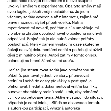
a potenciál rozvíjet ho směrem k cílové skupině
Dvojky i směrem k experimentu. Oba tyto směry mají
svou logiku, jakkoli znějí neslučitelně. Já jsem
všechny seriály vyslechla až z internetu, zajímá mě
právě možnost slyšet příběh vcelku. Nutná
repetitivnost mi nevadí, počítám s ní a umožňuje mi
v průběhu zhruba dvouhodinového poslechu na chvíli
odpočívat. Stejně tak je ale nutné vnímat potřeby
posluchačů, kteří v daném vysílacím čase skutečně
čekají na svůj dokumentární seriál a potřebují si oživit
dění z minulého týdne. Autoři zatím v tomto ohledu
balancují na hraně žánrů velmi dobře.
Daří se jim strukturovat seriál jako provázanou síť
příběhů, pointovat jednotlivé story, připravovat
hrdinům i sobě do cesty překážky a postupně je
překonávat, hledat a dokumentovat vnitřní konflikty,
budovat charaktery hrdinů seriálu tak, aby primárně
vyniklo portrétované téma. Aktivně vstupují do situací,
případně je sami iniciují. Střídá se observace tématu
s autorskou participací, výrazná autorská