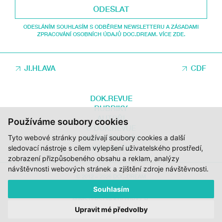
ODESLAT
ODESLÁNÍM SOUHLASÍM S ODBĚREM NEWSLETTERU A ZÁSADAMI
ZPRACOVÁNÍ OSOBNÍCH ÚDAJŮ DOC.DREAM. VÍCE ZDE.
JI.HLAVA
CDF
DOK.REVUE
RUBRIKY
AUTOŘI
Používáme soubory cookies
O DOK.REVUE
Tyto webové stránky používají soubory cookies a další
PODPOŘTE NÁS
KONTAKTY
sledovací nástroje s cílem vylepšení uživatelského prostředí,
zobrazení přizpůsobeného obsahu a reklam, analýzy
návštěvnosti webových stránek a zjištění zdroje návštěvnosti.
© 2012 – 2026 DOC.DREAM
Souhlasím
ZA PODPORY STÁTNÍHO FONDU KINEMATOGRAFIE, KRAJE VYSOČINA A
MINISTERSTVA KULTURY ČR.
Upravit mé předvolby
DESIGN:
HMSDESIGN
KÓD:
S2 STUDIO