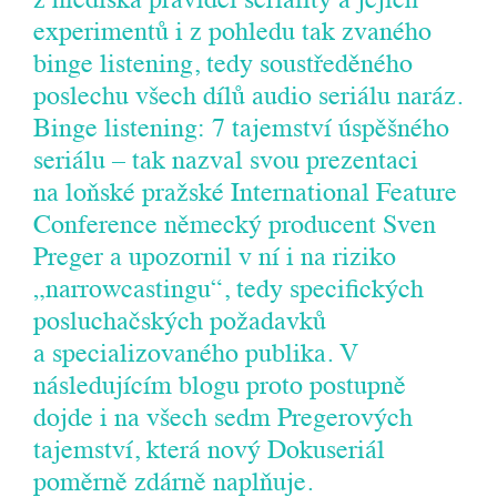
z hlediska pravidel seriality a jejich
experimentů i z pohledu tak zvaného
binge listening, tedy soustředěného
poslechu všech dílů audio seriálu naráz.
Binge listening: 7 tajemství úspěšného
seriálu – tak nazval svou prezentaci
na loňské pražské International Feature
Conference německý producent Sven
Preger a upozornil v ní i na riziko
„narrowcastingu“, tedy specifických
posluchačských požadavků
a specializovaného publika. V
následujícím blogu proto postupně
dojde i na všech sedm Pregerových
tajemství, která nový Dokuseriál
poměrně zdárně naplňuje.