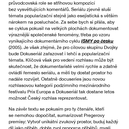
průvodcovská role se střihovou kompozicí
bez vysvětlujících komentářů. Seriálu zjevně sluší
témata popularizační stejně jako esejistická s větším
nárokem na posluchače. Za sebe bych si přála, aby
se cyklus pokusil na velkých plochách dokumentovat
výraznější společenské fenomény, třeba po vzoru
ISMY po česku
vynikajícího dokumentárního cyklu
(2005). Je však zřejmé, že pro cílovou skupinu Dvojky
bude Dokuseriál zařazovat i lehčí a popularizační
témata. Klíčová však pro vedení rozhlasu může být
skutečnost, že dokumentaristé velmi rychle a zdatně
ovládli řemeslo seriálu, a měli by dostat prostor ho
nadále rozvíjet. Ostatně docuseries jsou novou
rozhlasovou kategorií podzimního mezinárodního
festivalu Prix Europa a Dokuseriál tak dostane letos
možnost Český rozhlas reprezentovat.
Na závěr textu se pokusím pro ty čtenáře, kteří
se nemohou dopočítat, sumarizovat Pregerovy
premisy: Vytvoř unikátní zvukový prostor, buduj každý
díl jako příběh, dobře zvol proporce příběhů, mysli