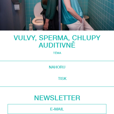
VULVY, SPERMA, CHLUPY
AUDITIVNĚ
TÉMA
NAHORU
TISK
NEWSLETTER