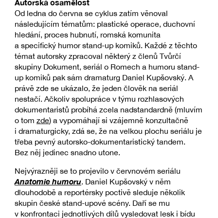
Autorská osamělost
Od ledna do června se cyklus zatím věnoval
následujícím tématům: plastické operace, duchovní
hledání, proces hubnutí, romská komunita
a specifický humor stand-up komiků. Každé z těchto
témat autorsky zpracoval některý z členů Tvůrčí
skupiny Dokument, seriál o Romech a humoru stand-
up komiků pak sám dramaturg Daniel Kupšovský. A
právě zde se ukázalo, že jeden člověk na seriál
nestačí. Ačkoliv spolupráce v týmu rozhlasových
dokumentaristů probíhá zcela nadstandardně (mluvím
o tom
zde
) a vypomáhají si vzájemně konzultačně
i dramaturgicky, zdá se, že na velkou plochu seriálu je
třeba pevný autorsko-dokumentaristický tandem.
Bez něj jedinec snadno utone.
Nejvýrazněji se to projevilo v červnovém seriálu
Anatomie humoru
. Daniel Kupšovský v něm
dlouhodobě a reportérsky poctivě sleduje několik
skupin české stand-upové scény. Daří se mu
v konfrontaci jednotlivých dílů vysledovat lesk i bídu