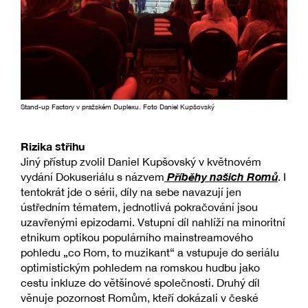
Stand-up Factory v pražském Duplexu. Foto Daniel Kupšovský
Rizika střihu
Jiný přístup zvolil Daniel Kupšovský v květnovém
Příběhy našich Romů
vydání Dokuseriálu s názvem
. I
tentokrát jde o sérii, díly na sebe navazují jen
ústředním tématem, jednotlivá pokračování jsou
uzavřenými epizodami. Vstupní díl nahlíží na minoritní
etnikum optikou populárního mainstreamového
pohledu „co Rom, to muzikant“ a vstupuje do seriálu
optimistickým pohledem na romskou hudbu jako
cestu inkluze do většinové společnosti. Druhý díl
věnuje pozornost Romům, kteří dokázali v české