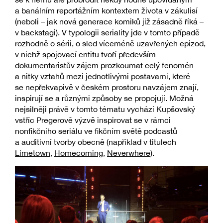
a banálním reportážním kontextem života v zákulisí
(neboli – jak nová generace komiků již zásadně říká –
v backstagi). V typologii seriality jde v tomto případě
rozhodně o sérii, o sled víceméně uzavřených epizod,
v nichž spojovací entitu tvoří především
dokumentaristův zájem prozkoumat celý fenomén
a nitky vztahů mezi jednotlivými postavami, které
se nepřekvapivě v českém prostoru navzájem znají,
inspirují se a různými způsoby se propojují. Možná
nejsilněji právě v tomto tématu vychází Kupšovský
vstříc Pregerově výzvě inspirovat se v rámci
nonfikčního seriálu ve fikčním světě podcastů
a auditivní tvorby obecně (například v titulech
Limetown
,
Homecoming
,
Neverwhere
).