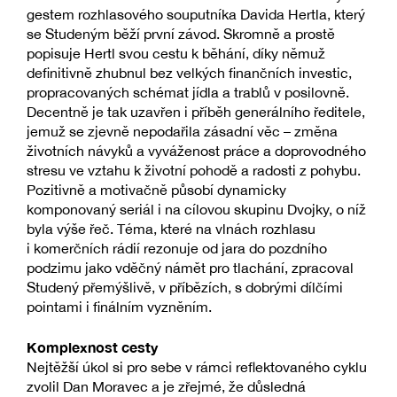
gestem rozhlasového souputníka Davida Hertla, který
se Studeným běží první závod. Skromně a prostě
popisuje Hertl svou cestu k běhání, díky němuž
definitivně zhubnul bez velkých finančních investic,
propracovaných schémat jídla a trablů v posilovně.
Decentně je tak uzavřen i příběh generálního ředitele,
jemuž se zjevně nepodařila zásadní věc – změna
životních návyků a vyváženost práce a doprovodného
stresu ve vztahu k životní pohodě a radosti z pohybu.
Pozitivně a motivačně působí dynamicky
komponovaný seriál i na cílovou skupinu Dvojky, o níž
byla výše řeč. Téma, které na vlnách rozhlasu
i komerčních rádií rezonuje od jara do pozdního
podzimu jako vděčný námět pro tlachání, zpracoval
Studený přemýšlivě, v příbězích, s dobrými dílčími
pointami i finálním vyzněním.
Komplexnost cesty
Nejtěžší úkol si pro sebe v rámci reflektovaného cyklu
zvolil Dan Moravec a je zřejmé, že důsledná