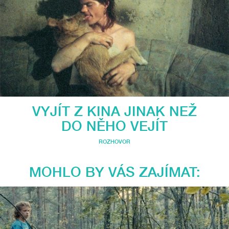
VYJÍT Z KINA JINAK NEŽ
DO NĚHO VEJÍT
ROZHOVOR
MOHLO BY VÁS ZAJÍMAT: