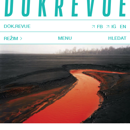
DOK.REVUE
FB
IG
EN
MENU
HLEDAT
REŽIM