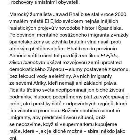
i rozhovory s místními obyvateli.
Marocký žurnalista Jawad Rhalib se stal v roce 2000
v malém městě El Ejido svědkem nejnásilnějších
rasistických projevů v novodobé historii Španělska.
Po obvinění mentálně postiženého imigranta z vraždy
španělské ženy se zdvihla brutální vlna násilí proti
africkým přistěhovalcům. Rhalib se do provincie
Almérie vrátil o šest let později a ve filmu
El Ejido,
zákon blahobytu
ukázal rozvojovou zemi uprostřed
demokratického Západu – slumy postavené z kartonu,
bez tekoucí vody a elektřiny. A v nich imigranty
ze severní Afriky, kteří nemají ani základní práva.
Realitu třetího světa nepřipomínají jen bídné životní
podmínky, hluboce podprůměrný plat za vyčerpávající
práci, ale i praktiky šéfů a odpovědných orgánů, které
jim všechno prominou. Režisér nechává samotné
imigranty, aby představili svou situaci, o níž
se nedozvíme, když si v supermarketu kupujeme
rajče, které – jak je klidně možné – sbíral někdo jako
oni.