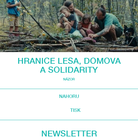
HRANICE LESA, DOMOVA
A SOLIDARITY
NÁZOR
NAHORU
TISK
NEWSLETTER