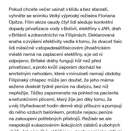
Pokud chcete večer usínat v klidu a bez starostí,
vyhněte se snímku
Velký výprodej
režiséra Floriana
Opitze. Film skrze osudy čtyř lidí sleduje konkrétní
dopady privatizace vody v Bolívii, elektřiny v JAR, drah
v Británii a zdravotnictví na Filipínách. Deklarovaná
snaha o zvýšení efektivity vedla k tomu, že dvacet tisíc
lidí měsíčně v stopadesátitisícovém jihoafrickém
městě nemá na zaplacení elektřiny, a je od ní
odpojeno. Britské dráhy fungují hůř než před
privatizací, a proto kvůli úsporám dochází ke
smrtelným nehodám, které v minulosti nemají obdoby.
Filipínský chlapec může jen doufat, že jeho máma
sežene dvakrát týdně peníze na dialýzu, bez níž
nepřežije. Těžko zapomenete na pohled na pacienta
s nefunkčními plícemi, který žije jen díky tomu, že
u něj čtyřiadvacet hodin denně stojí příbuzní a pumpují
do něho vzduch balónkem, protože nejsou peníze
na zakoupení potřebných přístrojů. Režisér se ale
nespokojil s ukazováním šokujících záběrů a ubohých