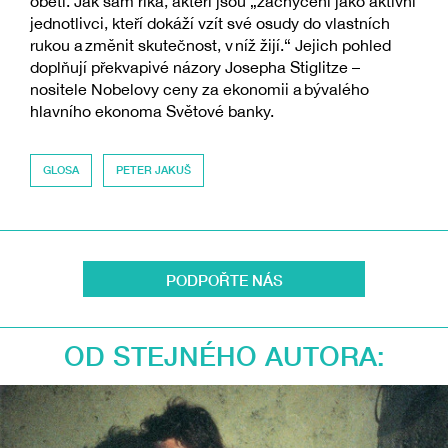
obětí. Jak sám říká, aktéři jsou „zachyceni jako aktivní
jednotlivci, kteří dokáží vzít své osudy do vlastních
rukou a změnit skutečnost, v níž žijí.“ Jejich pohled
doplňují překvapivé názory Josepha Stiglitze –
nositele Nobelovy ceny za ekonomii a bývalého
hlavního ekonoma Světové banky.
GLOSA
PETER JAKUŠ
PODPOŘTE NÁS
OD STEJNÉHO AUTORA: