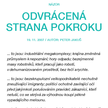
NÁZOR
ODVRÁCENÁ
STRANA POKROKU
19. 11. 2007 / AUTOR:
PETER JAKUŠ
... to jsou: industriální megakomplexy; krajina změněná
průmyslem k nepoznání; hory odpadu; bezejmenné
masy robotníků, kteří pracují jako roboti,
v dehumanizovaném prostředí, bez řečí a rychle.
... to jsou: bezskrupulozní velkopodnikatelé nechutně
zneužívající imigranty; politici ochotně zavírající oči
před jakýmkoli porušováním pravidel; zákazníci, kteří
netuší, co se skrývá za výhodnou koupí pěkně
vypadajícího melounu.