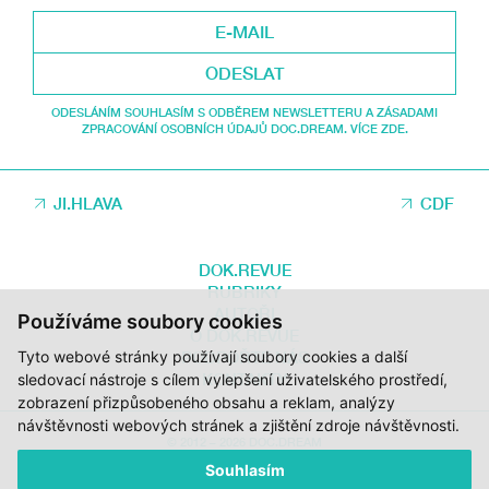
ODESLAT
ODESLÁNÍM SOUHLASÍM S ODBĚREM NEWSLETTERU A ZÁSADAMI
ZPRACOVÁNÍ OSOBNÍCH ÚDAJŮ DOC.DREAM. VÍCE ZDE.
JI.HLAVA
CDF
DOK.REVUE
RUBRIKY
AUTOŘI
Používáme soubory cookies
O DOK.REVUE
Tyto webové stránky používají soubory cookies a další
PODPOŘTE NÁS
KONTAKTY
sledovací nástroje s cílem vylepšení uživatelského prostředí,
zobrazení přizpůsobeného obsahu a reklam, analýzy
návštěvnosti webových stránek a zjištění zdroje návštěvnosti.
© 2012 – 2026 DOC.DREAM
Souhlasím
ZA PODPORY STÁTNÍHO FONDU KINEMATOGRAFIE, KRAJE VYSOČINA A