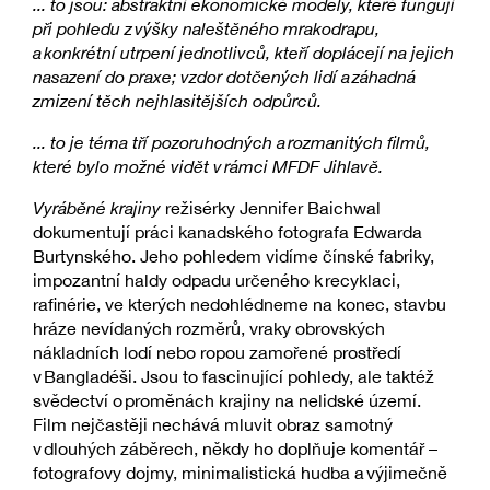
... to jsou: abstraktní ekonomické modely, které fungují
při pohledu z výšky naleštěného mrakodrapu,
a konkrétní utrpení jednotlivců, kteří doplácejí na jejich
nasazení do praxe; vzdor dotčených lidí a záhadná
zmizení těch nejhlasitějších odpůrců.
... to je téma tří pozoruhodných a rozmanitých filmů,
které bylo možné vidět v rámci MFDF Jihlavě.
Vyráběné krajiny
režisérky Jennifer Baichwal
dokumentují práci kanadského fotografa Edwarda
Burtynského. Jeho pohledem vidíme čínské fabriky,
impozantní haldy odpadu určeného k recyklaci,
rafinérie, ve kterých nedohlédneme na konec, stavbu
hráze nevídaných rozměrů, vraky obrovských
nákladních lodí nebo ropou zamořené prostředí
v Bangladéši. Jsou to fascinující pohledy, ale taktéž
svědectví o proměnách krajiny na nelidské území.
Film nejčastěji nechává mluvit obraz samotný
v dlouhých záběrech, někdy ho doplňuje komentář –
fotografovy dojmy, minimalistická hudba a výjimečně