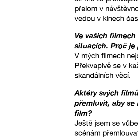
přelom v návštěvno
vedou v kinech čast
Ve vašich filmech
situacích. Proč je
V mých filmech nejd
Překvapivě se v ka
skandálních věcí.
Aktéry svých filmů
přemluvit, aby se 
film?
Ještě jsem se vůbe
scénám přemlouvat