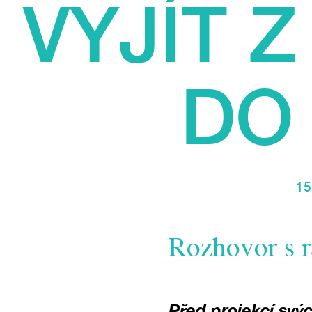
VYJÍT Z
DO
15
Rozhovor s 
Před projekcí svýc