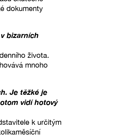
ské dokumenty
 v bizarních
odenního života.
schovává mnoho
h. Je těžké je
potom vidí hotový
stavitele k určitým
olikaměsíční