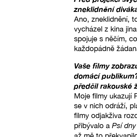
zneklidnění divák
Ano, zneklidnění, t
vycházel z kina jin
spojuje s něčím, co
každopádně žádan
Vaše filmy zobrazu
domácí publikum? 
předčil rakouské 
Moje filmy ukazují 
se v nich odráží, p
filmy odjakživa ro
Psí dny
přibývalo a
až mě to překvapil