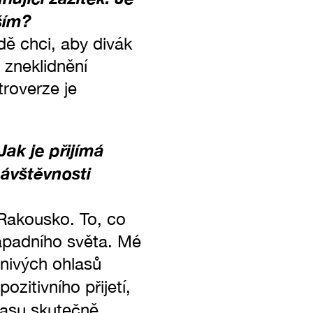
ším?
dě chci, aby divák
 zneklidnění
troverze je
Jak je přijímá
ávštěvnosti
 Rakousko. To, co
západního světa. Mé
znivých ohlasů
ozitivního přijetí,
času skutečně