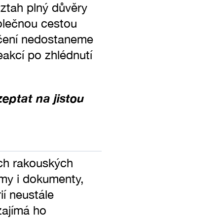
ztah plný důvěry
polečnou cestou
áčení nedostaneme
eakcí po zhlédnutí
ptat na jistou
ích rakouských
ilmy i dokumenty,
ií neustále
zajímá ho