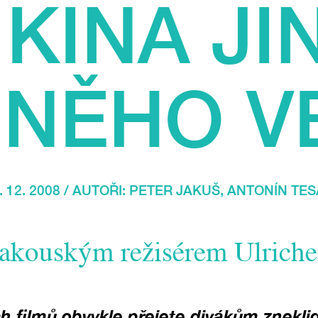
 KINA J
 NĚHO VE
. 12. 2008 / AUTOŘI:
PETER JAKUŠ
,
ANTONÍN TES
rakouským režisérem Ulrich
h filmů obvykle přejete divákům zneklid