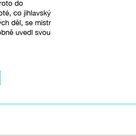
roto do
té, co jihlavský
ých děl, se mistr
sobně uvedl svou