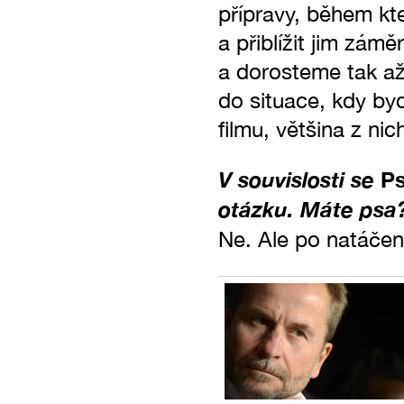
přípravy, během kt
a přiblížit jim zám
a dorosteme tak až
do situace, kdy byc
filmu, většina z ni
V souvislosti se
Ps
otázku. Máte psa
Ne. Ale po natáče