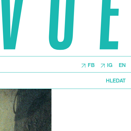
FB
IG
EN
HLEDAT