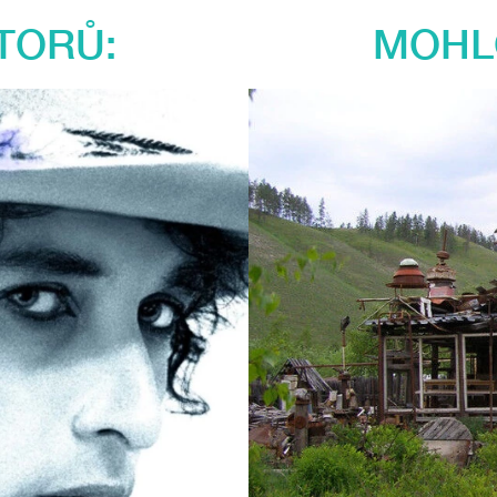
TORŮ:
MOHLO