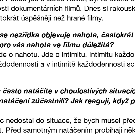
sti dokumentárních filmů. Dnes si rakou
okrát úspěšněji než hrané filmy.
 se nezřídka objevuje nahota, častokrát
 pro vás nahota ve filmu důležitá?
e o nahotu. Jde o intimitu. Intimitu každ
ždodennosti a v intimitě každodennosti 
 často natáčíte v choulostivých situacíc
natáčení zúčastnili? Jak reaguji, když 
c nedostal do situace, že bych musel před
. Před samotným natáčením probíhají něk