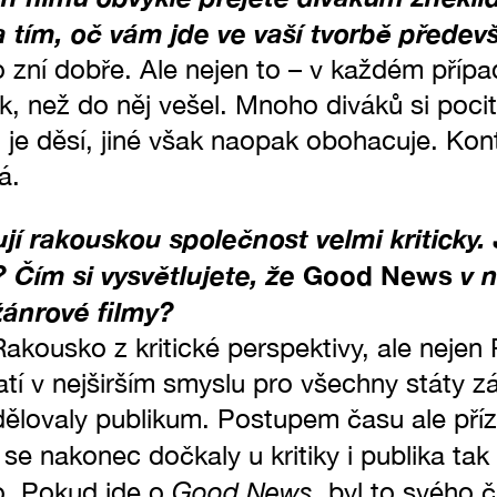
a tím, oč vám jde ve vaší tvorbě předev
o zní dobře. Ale nejen to – v každém přípa
ak, než do něj vešel. Mnoho diváků si pocit
 je děsí, jiné však naopak obohacuje. Kon
á.
jí rakouskou společnost velmi kriticky. 
Čím si vysvětlujete, že
Good News
v n
žánrové filmy?
Rakousko z kritické perspektivy, ale nejen
latí v nejširším smyslu pro všechny státy 
zdělovaly publikum. Postupem času ale pří
se nakonec dočkaly u kritiky i publika tak p
Good News
o. Pokud jde o
, byl to svého 