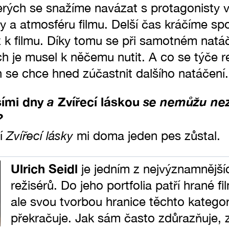
erých se snažíme navázat s protagonisty v
ěry a atmosféru filmu. Delší čas kráčíme s
 k filmu. Díky tomu se při samotném nat
h je musel k něčemu nutit. A co se týče r
ch se chce hned zúčastnit dalšího natáčení.
ími dny
a
Zvířecí láskou
se nemůžu neze
?
Zvířecí lásky
ní
mi doma jeden pes zůstal.
Ulrich Seidl
je jedním z nejvýznamnějš
režisérů. Do jeho portfolia patří hrané f
ale svou tvorbou hranice těchto kategor
překračuje. Jak sám často zdůrazňuje, 