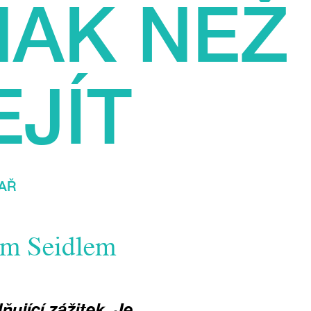
INAK NEŽ
JÍT
AŘ
em Seidlem
ňující zážitek. Je