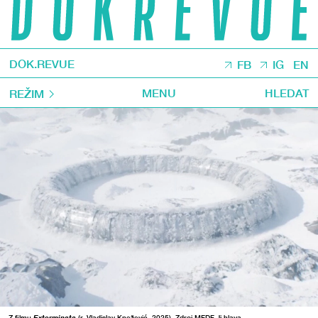
DOK.REVUE
FB
IG
EN
MENU
HLEDAT
REŽIM
Z filmu
Exterminata
(r. Vladislav Knežević, 2025). Zdroj MFDF Ji.hlava