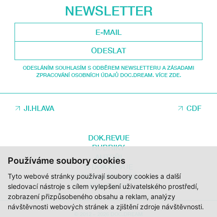
NEWSLETTER
ODESLAT
ODESLÁNÍM SOUHLASÍM S ODBĚREM NEWSLETTERU A ZÁSADAMI
ZPRACOVÁNÍ OSOBNÍCH ÚDAJŮ DOC.DREAM. VÍCE ZDE.
JI.HLAVA
CDF
DOK.REVUE
RUBRIKY
AUTOŘI
Používáme soubory cookies
O DOK.REVUE
Tyto webové stránky používají soubory cookies a další
PODPOŘTE NÁS
KONTAKTY
sledovací nástroje s cílem vylepšení uživatelského prostředí,
zobrazení přizpůsobeného obsahu a reklam, analýzy
návštěvnosti webových stránek a zjištění zdroje návštěvnosti.
© 2012 – 2026 DOC.DREAM