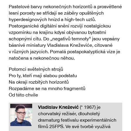
Pastelové barvy nekonečných horizontů a prosvětlené
lesní porosty se střídají se záběry opuštěných
hyperdesignových hnízd a high-tech uzlů.
Postorganické digitální snění rozvíjí nostalgickou
vzpomínku na krajinu kdysi obývanou bytostmi
schopnými citu. Do „negativů temnoty“ jsou vepsány
básnivé miniatury Vladislava Kneževiće, citované
v různých jazycích. Pomalá postapokalyptická vize je
natočena s nekonečnou něhou.
Potomci světelných strojů
Pro ty, kteří mají slabou podstatu
Na okraji rozbitých horizontů
Rozpadáme se na mnoho fragmentů
Od této chvíle
Vladislav Knežević
(* 1967) je
chorvatský režisér, dlouholetý
dramaturg festivalu experimentálních
filmů 25FPS. Ve své tvorbě využívá