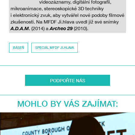
videozáznamy, digitální fotografii,
mikroanimace, stereoskopické 3D techniky
i elektronický zvuk, aby vytvářel nové podoby filmové
zkušenosti. Na MFDF Ji.hlava uvedl již své snímky
A.D.A.M.
Archeo 29
(2014) a
(2010).
BÁSEŇ
SPECIÁL MFDF JI.HLAVA
PODPOŘTE NÁS
MOHLO BY VÁS ZAJÍMAT: