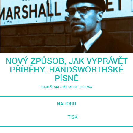
NOVÝ ZPŮSOB, JAK VYPRÁVĚT
PŘÍBĚHY. HANDSWORTHSKÉ
PÍSNĚ
BÁSEŇ
,
SPECIÁL MFDF JI.HLAVA
NAHORU
TISK