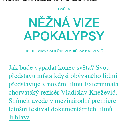
BÁSEŇ
NĚŽNÁ VIZE
APOKALYPSY
13. 10. 2025 / AUTOR:
VLADISLAV KNEŽEVIĆ
Jak bude vypadat konec světa? Svou
představu místa kdysi obývaného lidmi
představuje v novém filmu Exterminata
chorvatský režisér Vladislav Knežević.
Snímek uvede v mezinárodní premiéře
letošní
festival dokumentárních filmů
Ji.hlava
.