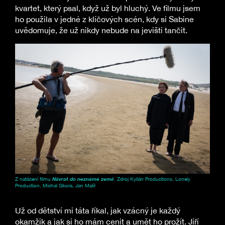
kvartet, který psal, když už byl hluchý. Ve filmu jsem
ho použila v jedné z klíčových scén, kdy si Sabine
uvědomuje, že už nikdy nebude na jevišti tančit.
Z natáčení filmu
Návrat do neznámé země
. Zdroj Kylián Productions, Lonely
Production, Michal Sikora, Jan Malíř
Už od dětství mi táta říkal, jak vzácný je každý
okamžik a jak si ho mám cenit a umět ho prožít. Jiří