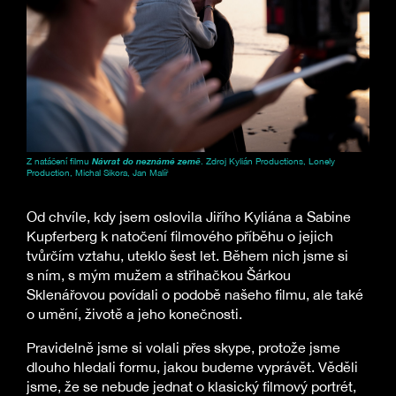
Z natáčení filmu
Návrat do neznámé země
. Zdroj Kylián Productions, Lonely
Production, Michal Sikora, Jan Malíř
Od chvíle, kdy jsem oslovila Jiřího Kyliána a Sabine
Kupferberg k natočení filmového příběhu o jejich
tvůrčím vztahu, uteklo šest let. Během nich jsme si
s ním, s mým mužem a střihačkou Šárkou
Sklenářovou povídali o podobě našeho filmu, ale také
o umění, životě a jeho konečnosti.
Pravidelně jsme si volali přes skype, protože jsme
dlouho hledali formu, jakou budeme vyprávět. Věděli
jsme, že se nebude jednat o klasický filmový portrét,