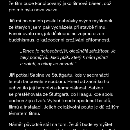
že film bude koncipovaný jako filmová báseň, což
pro mě byla nová výzva.
Jiří mi po nocích posílal nahrávky svých myšlenek,
ze kterých jsem pak vycházela při stavbě filmu.
Fascinovalo mě, jak důsledně se zajímá o zen-
buddhismus, o každodenní prožívání přítomnosti.
„Tanec je nejosobnější, ojedinělá záležitost. Je
taky pomíjivá. Jako pták, který k nám přiletí
a odletí, a nikdy se nevrátí.“
Jiří potkal Sabine ve Stuttgartu, kde v sedmnácti
letech tancovala v souboru. Hned od začátku ho
uchvátilo její herectví a komediálnost. Sabine
se přestěhovala ze Stuttgartu do Haagu, kde spolu
dodnes žijí a tvoří. Vytvořili sedmapadesát baletů,
filmů a instalací. Jejich celoživotní pouto je důležitým
tématem filmu.
Námět původně stál na tom, že Jiří bude vymýšlet