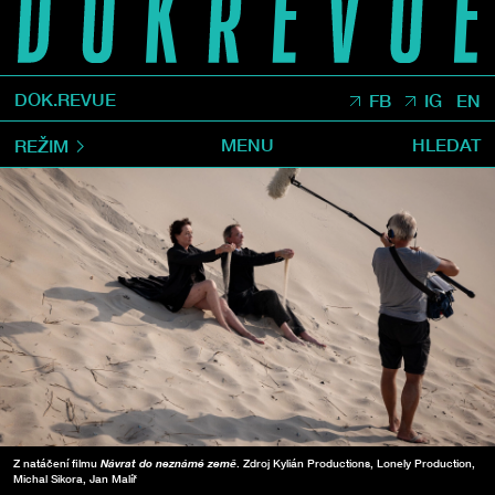
DOK.REVUE
FB
IG
EN
MENU
HLEDAT
REŽIM
Z natáčení filmu
Návrat do neznámé země
. Zdroj Kylián Productions, Lonely Production,
Michal Sikora, Jan Malíř