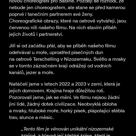
novou choreografii pro Sabine. Později se rozhodl, že
nebude jen choreografem, ale stane se před kamerou
poprvé i tanečním partnerem své ženy.
Choreografické obrazy, které na ostrově vytvářejí, jsou
červenou nití našeho filmu. Na nich stavím příběh
jejich životů i partnerství.
Jiří si od začátku přál, aby se příběh našeho filmu
odehrával u moře, uprostřed písečných dun
na ostrově Terschelling v Nizozemsku. Světlo a mraky
se v tomto zázračném kraji odrážejí od vodních
kanálů, jezer a moře.
Natáčeli jsme v letech 2022 a 2023 v zemi, která je
jejich domovem. Krajina hraje důležitou roli.
Pozorovali jsme, jak se mění. Ve filmu nejsou žádní
jiní lidé, žádný dotek civilizace. Neobvyklá obloha
a mraky, hluboké moře, horký písek, plápolající stébla
trav, slunce a měsíc.
„Tento film je věnován unikátní nizozemské
krajině, a hlavně její křehké kráse, která je