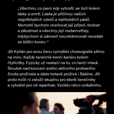
„Všechno, co jsem kdy vytvořil, se točí kolem
lásky a smrti. Láska je příčinou našich
nejpříkřejších vzletů a nejhlubších pádů.
Nemohli bychom oceňovat její přízeň, krutost
a záludnost a všechny její metamorfózy,
kdybychom si zároveň neuvědomovali neustále
se blížící konec.“
Jiří Kylián pro svou ženu vymýšlel choreografie přímo
na míru. Každý tanečník končí kariéru kolem
čtyřicítky. Fyzicky už nestačí na to, co tančí mladí.
Smutek nad koncem svého aktivního profesního
života prožívala a stále bolavě prožívá i Sabine. Jiří
proto kvůli ní založil skupinu pro starší tanečníky
a vytvářel pro ně repertoár. Vzniklo něco unikátního.