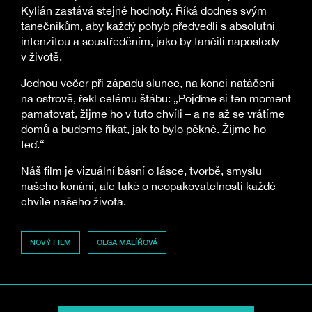
Kylián zastává stejné hodnoty. Říká dodnes svým
tanečníkům, aby každý pohyb předvedli s absolutní
intenzitou a soustředěním, jako by tančili naposledy
v životě.
Jednou večer při západu slunce, na konci natáčení
na ostrově, řekl celému štábu: „Pojďme si ten moment
pamatovat, žijme ho v tuto chvíli – a ne až se vrátíme
domů a budeme říkat, jak to bylo pěkné. Žijme ho
teď.“
Náš film je vizuální básní o lásce, tvorbě, smyslu
našeho konání, ale také o neopakovatelnosti každé
chvíle našeho života.
NOVÝ FILM
OLGA MALÍŘOVÁ