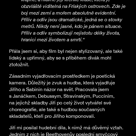
obzvláště viditelná na Fríských ostrovech. Zde je
boj mezi zemí a mořem absolutně evidentní.
Příliv a odliv jsou dramatické, jedná se o stovky
metrů. Nikdy není jasné, kdo je pánem situace.
Příliv a odliv symbolizují nejistotu délky života,
hranici mezi životem a smrtí.“
Přála jsem si, aby film byl nejen stylizovaný, ale také
lidský a upřímný, aby se s příběhem divák mohl
ztotožnit.
Zásadním vyjadřovacím prostředkem je poetická
kamera. Důležitý je zvuk a hudba, která vyjadřuje
Jiřího a Sabinin názor na svět. Pracovala jsem
s Janáčkem, Debussym, Stravinským, Puccinim,
na jejichž skladby Jiří po celý život vytvářel své
choreografie, ale také s hudbou současných
skladatelů, kteří pro Jiřího komponovali.
Jiří mi posílal hudební díla, k nimž má důvěrný vztah.
Jedním z nich je Beethovenův poslední smyčcový