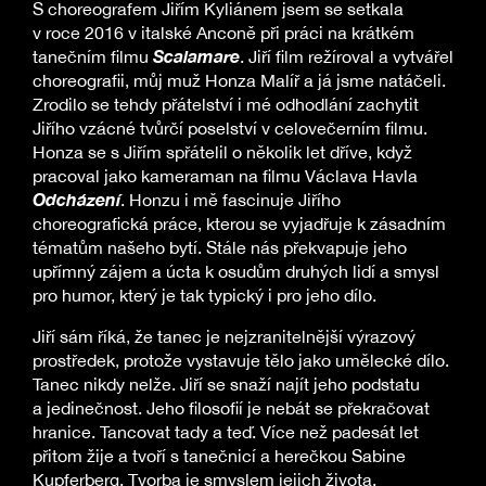
S choreografem Jiřím Kyliánem jsem se setkala
v roce 2016 v italské Anconě při práci na krátkém
Scalamare
tanečním filmu
. Jiří film režíroval a vytvářel
choreografii, můj muž Honza Malíř a já jsme natáčeli.
Zrodilo se tehdy přátelství i mé odhodlání zachytit
Jiřího vzácné tvůrčí poselství v celovečerním filmu.
Honza se s Jiřím spřátelil o několik let dříve, když
pracoval jako kameraman na filmu Václava Havla
Odcházení
. Honzu i mě fascinuje Jiřího
choreografická práce, kterou se vyjadřuje k zásadním
tématům našeho bytí. Stále nás překvapuje jeho
upřímný zájem a úcta k osudům druhých lidí a smysl
pro humor, který je tak typický i pro jeho dílo.
Jiří sám říká, že tanec je nejzranitelnější výrazový
prostředek, protože vystavuje tělo jako umělecké dílo.
Tanec nikdy nelže. Jiří se snaží najít jeho podstatu
a jedinečnost. Jeho filosofií je nebát se překračovat
hranice. Tancovat tady a teď. Více než padesát let
přitom žije a tvoří s tanečnicí a herečkou Sabine
Kupferberg. Tvorba je smyslem jejich života.