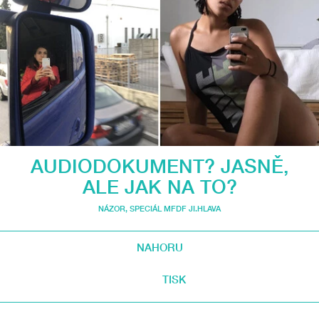
AUDIODOKUMENT? JASNĚ,
ALE JAK NA TO?
NÁZOR
,
SPECIÁL MFDF JI.HLAVA
NAHORU
TISK