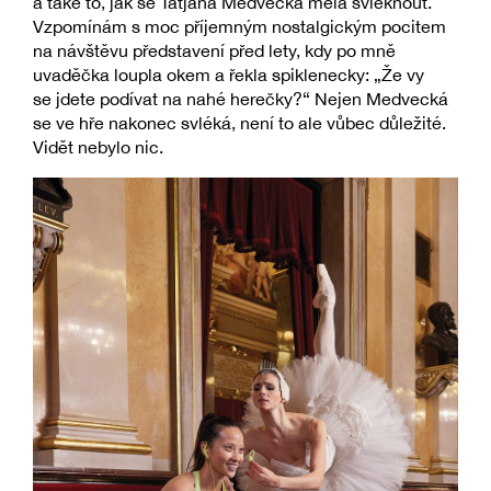
a také to, jak se Taťjana Medvecká měla svléknout.
Vzpomínám s moc příjemným nostalgickým pocitem
na návštěvu představení před lety, kdy po mně
uvaděčka loupla okem a řekla spiklenecky: „Že vy
se jdete podívat na nahé herečky?“ Nejen Medvecká
se ve hře nakonec svléká, není to ale vůbec důležité.
Vidět nebylo nic.