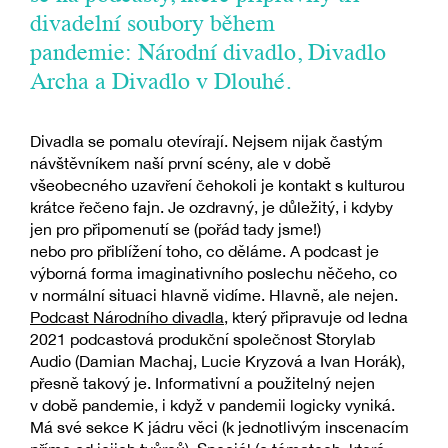
divadelní soubory během
pandemie: Národní divadlo, Divadlo
Archa a Divadlo v Dlouhé.
Divadla se pomalu otevírají. Nejsem nijak častým
návštěvníkem naší první scény, ale v době
všeobecného uzavření čehokoli je kontakt s kulturou
krátce řečeno fajn. Je ozdravný, je důležitý, i kdyby
jen pro připomenutí se (pořád tady jsme!)
nebo pro přiblížení toho, co děláme. A podcast je
výborná forma imaginativního poslechu něčeho, co
v normální situaci hlavně vidíme. Hlavně, ale nejen.
Podcast Národního divadla
, který připravuje od ledna
2021 podcastová produkční společnost Storylab
Audio (Damian Machaj, Lucie Kryzová a Ivan Horák),
přesně takový je. Informativní a použitelný nejen
v době pandemie, i když v pandemii logicky vyniká.
Má své sekce K jádru věci (k jednotlivým inscenacím