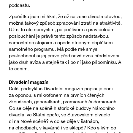
podcastu.
Zpočátku jsem si říkal, že až se zase divadla otevřou,
možná takový způsob zpracování ztratí na atraktivitě.
Už si to ale nemyslím, po pečlivém a pravidelném
poslouchání je právě tento způsob nadstavbou,
samostatně stojícím a opodstatněným doplňkem
samotného programu. Má podle mě smysl
poslechnout si jej právě před návštěvou představení
jako druh avíza a stejně tak i po ní jako připomínku. A
to cením.
Divadelní magazín
Další podcyklus Divadelní magazín popisuje dění
za oponou, s mikrofonem na prvních čtených
zkouškách, generálkách, premiérách či derniérách.
Co se děje na scéně historické budovy Národního
divadla, ve Státní opeře, ve Stavovském divadle
či na Nové scéně? A co se děje v šatnách,
na chodbách, v kavárně i ve sklepě? Kdo s kým co