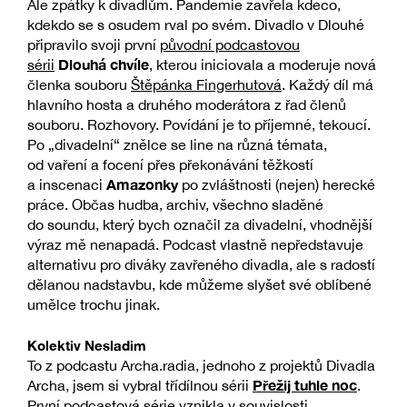
Ale zpátky k divadlům. Pandemie zavřela kdeco,
kdekdo se s osudem rval po svém. Divadlo v Dlouhé
připravilo svoji první
původní podcastovou
Dlouhá chvíle
sérii
, kterou iniciovala a moderuje nová
členka souboru
Štěpánka Fingerhutová
. Každý díl má
hlavního hosta a druhého moderátora z řad členů
souboru. Rozhovory. Povídání je to příjemné, tekoucí.
Po „divadelní“ znělce se line na různá témata,
od vaření a focení přes překonávání těžkostí
Amazonky
a inscenaci
po zvláštnosti (nejen) herecké
práce. Občas hudba, archiv, všechno sladěné
do soundu, který bych označil za divadelní, vhodnější
výraz mě nenapadá. Podcast vlastně nepředstavuje
alternativu pro diváky zavřeného divadla, ale s radostí
dělanou nadstavbu, kde můžeme slyšet své oblíbené
umělce trochu jinak.
Kolektiv Nesladim
To z podcastu Archa.radia, jednoho z projektů Divadla
Přežij tuhle noc
Archa, jsem si vybral třídílnou sérii
.
První podcastová série vznikla v souvislosti