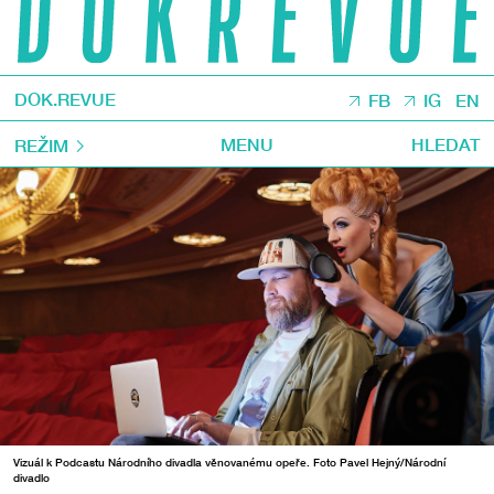
DOK.REVUE
FB
IG
EN
MENU
HLEDAT
REŽIM
Vizuál k Podcastu Národního divadla věnovanému opeře. Foto Pavel Hejný/Národní
divadlo