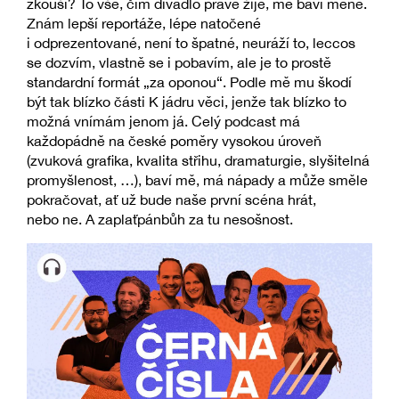
zkouší? To vše, čím divadlo právě žije, mě baví méně.
Znám lepší reportáže, lépe natočené
i odprezentované, není to špatné, neuráží to, leccos
se dozvím, vlastně se i pobavím, ale je to prostě
standardní formát „za oponou“. Podle mě mu škodí
být tak blízko části K jádru věci, jenže tak blízko to
možná vnímám jenom já. Celý podcast má
každopádně na české poměry vysokou úroveň
(zvuková grafika, kvalita střihu, dramaturgie, slyšitelná
promyšlenost, …), baví mě, má nápady a může směle
pokračovat, ať už bude naše první scéna hrát,
nebo ne. A zaplaťpánbůh za tu nesošnost.