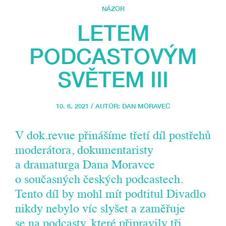
NÁZOR
LETEM
PODCASTOVÝM
SVĚTEM III
10. 6. 2021 / AUTOR:
DAN MORAVEC
V dok.revue přinášíme třetí díl postřehů
moderátora, dokumentaristy
a dramaturga Dana Moravce
o současných českých podcastech.
Tento díl by mohl mít podtitul Divadlo
nikdy nebylo víc slyšet a zaměřuje
se na podcasty, které připravily tři