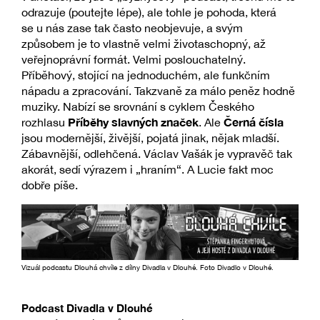
odrazuje (poutejte lépe), ale tohle je pohoda, která
se u nás zase tak často neobjevuje, a svým
způsobem je to vlastně velmi životaschopný, až
veřejnoprávní formát. Velmi poslouchatelný.
Příběhový, stojící na jednoduchém, ale funkčním
nápadu a zpracování. Takzvaně za málo peněz hodně
muziky. Nabízí se srovnání s cyklem Českého
Příběhy slavných značek
Černá čísla
rozhlasu
. Ale
jsou modernější, živější, pojatá jinak, nějak mladší.
Zábavnější, odlehčená. Václav Vašák je vypravěč tak
akorát, sedí výrazem i „hraním“. A Lucie fakt moc
dobře píše.
Vizuál podcastu Dlouhá chvíle z dílny Divadla v Dlouhé. Foto Divadlo v Dlouhé.
Podcast Divadla v Dlouhé