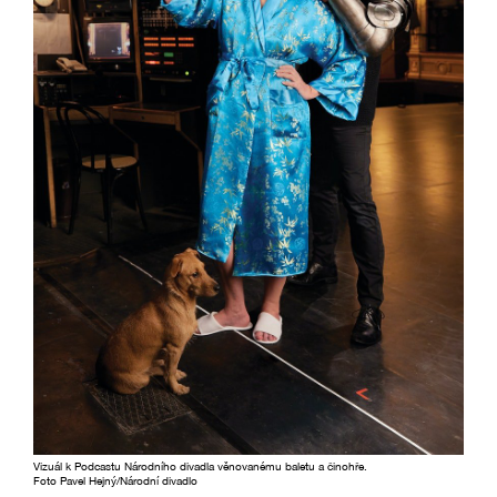
Vizuál k Podcastu Národního divadla věnovanému baletu a činohře.
Foto Pavel Hejný/Národní divadlo