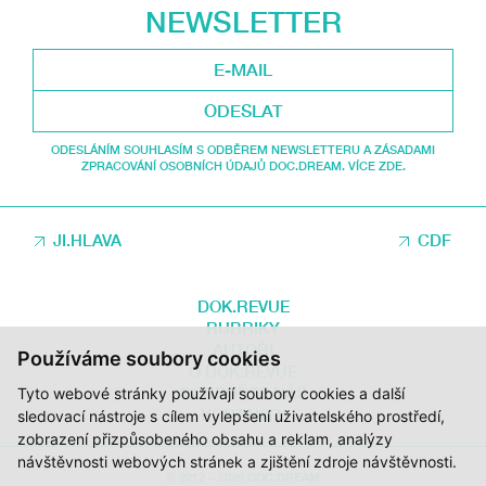
NEWSLETTER
ODESLAT
ODESLÁNÍM SOUHLASÍM S ODBĚREM NEWSLETTERU A ZÁSADAMI
ZPRACOVÁNÍ OSOBNÍCH ÚDAJŮ DOC.DREAM. VÍCE ZDE.
JI.HLAVA
CDF
DOK.REVUE
RUBRIKY
AUTOŘI
Používáme soubory cookies
O DOK.REVUE
PODPOŘTE NÁS
Tyto webové stránky používají soubory cookies a další
KONTAKTY
sledovací nástroje s cílem vylepšení uživatelského prostředí,
zobrazení přizpůsobeného obsahu a reklam, analýzy
návštěvnosti webových stránek a zjištění zdroje návštěvnosti.
© 2012 – 2026 DOC.DREAM