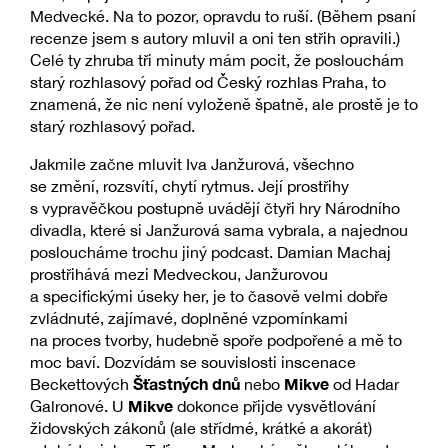
Medvecké. Na to pozor, opravdu to ruší. (Během psaní
recenze jsem s autory mluvil a oni ten střih opravili.)
Celé ty zhruba tři minuty mám pocit, že poslouchám
starý rozhlasový pořad od Český rozhlas Praha, to
znamená, že nic není vyloženě špatně, ale prostě je to
starý rozhlasový pořad.
Jakmile začne mluvit Iva Janžurová, všechno
se změní, rozsvítí, chytí rytmus. Její prostřihy
s vypravěčkou postupně uvádějí čtyři hry Národního
divadla, které si Janžurová sama vybrala, a najednou
posloucháme trochu jiný podcast. Damian Machaj
prostřihává mezi Medveckou, Janžurovou
a specifickými úseky her, je to časově velmi dobře
zvládnuté, zajímavé, doplněné vzpomínkami
na proces tvorby, hudebně spoře podpořené a mě to
moc baví. Dozvídám se souvislosti inscenace
Šťastných dnů
Mikve
Beckettových
nebo
od Hadar
Mikve
Galronové. U
dokonce přijde vysvětlování
židovských zákonů (ale střídmé, krátké a akorát)