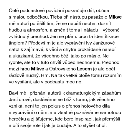
Celé podcastové povídání pokračuje dál, občas
Mikve
s malou odbočkou. Třeba při nástupu pasáže o
mě autoři potěšili tím, že se nebáli nechat doznít
hudbu a atmosféru a změnit téma i náladu – výborně
zvládnutý přechod. Jen se ptám: proč ta identifikace
jinglem? Především je ale vyprávění Ivy Janžurové
natolik zajímavé, k věci a chytře prokládané narací
a ukázkami, že všechno běží jako po másle. Ne
rychle, ale to v tuto chvíli vůbec nechceme. Přechod
Mikve
Lesem
mezi hrou
a Ostrovského
je ale opět
rádiově nudný. Hm. Na tak velké ploše tomu rozumím
ve vysílání, ale v podcastu moc ne.
Baví mě i přiznání autorů k dramaturgickým zásahům
Janžurové, dostáváme se blíž k tomu, jak všechno
vzniká, není to jen pokus o přenos hotového díla
a vyprávění o něm, ale vlastně poznáváme samotnou
herečku a zjišťujeme, kde bere inspiraci, jak přemýšlí
a cítí svoje role i jak je buduje. A to slyšet chci.