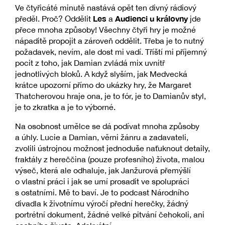
Ve čtyřicáté minutě nastává opět ten divný rádiový
Les
Audienci u královny
předěl. Proč? Oddělit
a
jde
přece mnoha způsoby! Všechny čtyři hry je možné
nápaditě propojit a zároveň oddělit. Třeba je to nutný
požadavek, nevím, ale dost mi vadí. Tříští mi příjemný
pocit z toho, jak Damian zvládá mix uvnitř
jednotlivých bloků. A když slyším, jak Medvecká
krátce upozorní přímo do ukázky hry, že Margaret
Thatcherovou hraje ona, je to fór, je to Damianův styl,
je to zkratka a je to výborné.
Na osobnost umělce se dá podívat mnoha způsoby
a úhly. Lucie a Damian, věrni žánru a zadavateli,
zvolili ústrojnou možnost jednoduše naťuknout detaily,
fraktály z hereččina (pouze profesního) života, malou
výseč, která ale odhaluje, jak Janžurová přemýšlí
o vlastní práci i jak se umí prosadit ve spolupráci
s ostatními. Mě to baví. Je to podcast Národního
divadla k životnímu výročí přední herečky, žádný
portrétní dokument, žádné velké pitvání čehokoli, ani