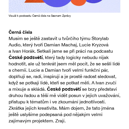
Vizuál k podcastu Černá čísla na Seznam Zprávy
Černá čísla
Musím se ještě zastavit u tvůrčího týmu Storylab
Audio, který tvoří Damian Machaj, Lucie Kryzová
a Ivan Horák. Setkali jsme se při práci na podcastu
České podsvětí
, který tady logicky nebudu nijak
hodnotit, ale už tenkrát jsem měl pocit, že se sešli lidé
s chemií. Lucie a Damian tvoří velmi funkční pár,
doplňují se, radí, inspirují a je prostě radost sledovat,
když se potkají lidé, kteří se potkat měli. A Ivan zvučí
České podsvětí
a mixuje a skládá.
se brzy představí
druhou řadou a těší mě vidět posun v jejich uvažování,
přístupu k tématům i ve zkoumání jednotlivostí.
Zkrátka jejich kreativita. Mám dojem, že tato jména
ještě uslyšíme podepsaná pod nějakým velmi
zajímavým projektem. Zrají.