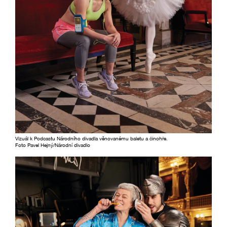
Vizuál k Podcastu Národního divadla věnovanému baletu a činohře.
Foto Pavel Hejný/Národní divadlo