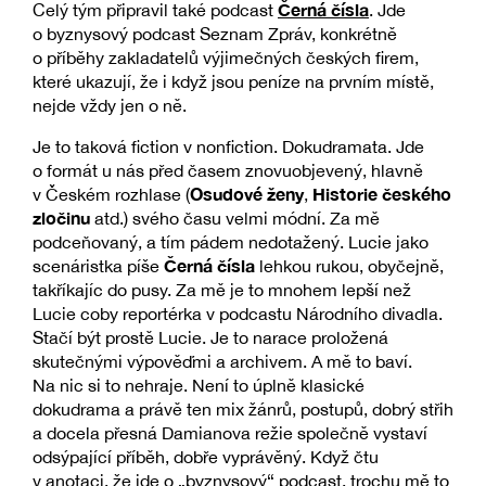
Černá čísla
Celý tým připravil také podcast
. Jde
o byznysový podcast Seznam Zpráv, konkrétně
o příběhy zakladatelů výjimečných českých firem,
které ukazují, že i když jsou peníze na prvním místě,
nejde vždy jen o ně.
Je to taková fiction v nonfiction. Dokudramata. Jde
o formát u nás před časem znovuobjevený, hlavně
Osudové ženy
Historie českého
v Českém rozhlase (
,
zločinu
atd.) svého času velmi módní. Za mě
podceňovaný, a tím pádem nedotažený. Lucie jako
Černá čísla
scenáristka píše
lehkou rukou, obyčejně,
takříkajíc do pusy. Za mě je to mnohem lepší než
Lucie coby reportérka v podcastu Národního divadla.
Stačí být prostě Lucie. Je to narace proložená
skutečnými výpověďmi a archivem. A mě to baví.
Na nic si to nehraje. Není to úplně klasické
dokudrama a právě ten mix žánrů, postupů, dobrý střih
a docela přesná Damianova režie společně vystaví
odsýpající příběh, dobře vyprávěný. Když čtu
v anotaci, že jde o „byznysový“ podcast, trochu mě to