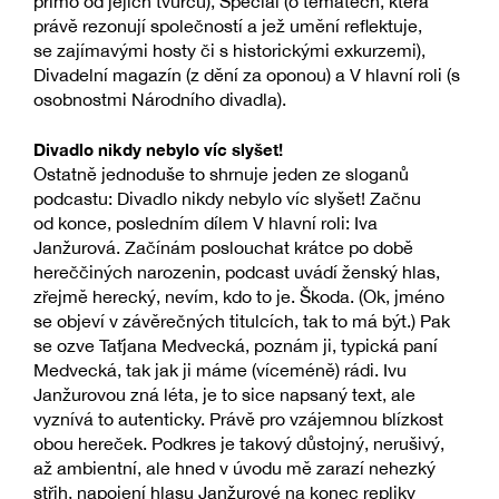
přímo od jejich tvůrců), Speciál (o tématech, která
právě rezonují společností a jež umění reflektuje,
se zajímavými hosty či s historickými exkurzemi),
Divadelní magazín (z dění za oponou) a V hlavní roli (s
osobnostmi Národního divadla).
Divadlo nikdy nebylo víc slyšet!
Ostatně jednoduše to shrnuje jeden ze sloganů
podcastu: Divadlo nikdy nebylo víc slyšet! Začnu
od konce, posledním dílem V hlavní roli: Iva
Janžurová. Začínám poslouchat krátce po době
hereččiných narozenin, podcast uvádí ženský hlas,
zřejmě herecký, nevím, kdo to je. Škoda. (Ok, jméno
se objeví v závěrečných titulcích, tak to má být.) Pak
se ozve Taťjana Medvecká, poznám ji, typická paní
Medvecká, tak jak ji máme (víceméně) rádi. Ivu
Janžurovou zná léta, je to sice napsaný text, ale
vyznívá to autenticky. Právě pro vzájemnou blízkost
obou hereček. Podkres je takový důstojný, nerušivý,
až ambientní, ale hned v úvodu mě zarazí nehezký
střih, napojení hlasu Janžurové na konec repliky