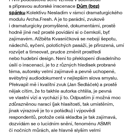
Dům (bez)
s přípravou autorské inscenace
spánku
Kolektivu Nesladim v rámci dramaturgického
modulu Archa.Fresh. A je to parádní, zvukově
i dramaturgicky promyšlené, dokumentární, prostě
hodně jiné než prosté povídání si o čemkoli, byť
zajímavém. Alžběta Kvasničková se nebojí šepotu,
nádechů, syčení, polotichých pasáží, je přirozená, umí
rozvíjet a timeovat, prudce změnit prostředí
nebo hudební design. Není to překlopení divadelního
úsilí o inscenaci, je to z různých hledisek probrané
téma, autorsky velmi zajímavě a pevně uchopené,
svébytný audiodokument v nejlepším slova smyslu.
Překvapil mě i kvalitní zvuk (Jan Sedláček) a prostě
nějak cítím, že to takhle autorka chtěla, je pevná
ve vlastní vizi a vychází jí to. Odpustím jí možná moc
zdůrazněnou naraci (jak hlasitostí, tak umístěním,
jinak výrazově je to v pořádku) i výpovědi
respondentů, protože celá skladba je tak zajímavá,
dozvídám se o lucidním snění, fenoménu ASMR
či nočních můrách, ale hlavně slyším velmi