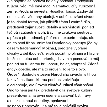
Ale pojďme se podívat na celý podcast. Podcyklus
K jádru věci mě baví moc. Namátkou díly: Kouzelná
země, Prodaná nevěsta, Rusalka, Tosca. Žádný díl
není slabší, všechny obstojí, v době uzavření divadel
je to ideální forma, jak přiblížit třeba i známé dílo,
představit zajímavosti, detaily a souvislosti, pohled
tvůrců i zúčastněných. Baví mě zvuková pestrost,
a přesto přehlednost, příliš se neexperimentuje, ale
ani to není třeba. Vnímám Damianovy postupy (Že by
časem trademarky? Možná.), precizně vybrané
ukázky z děl (Lucie?), jejich použití, prolínání a hlavně
to, že se celou dobu orientuji, bavím a posouvá to můj
pohled na tu kterou hru, operu, balet, adaptaci. Žádná
encyklopedie, ale má to úroveň. To je to slovo.
Úroveň. Soulad s étosem Národního divadla, s tíhou
takové instituce, kterou podcast zcivilňuje
a odlehčuje, ale úroveň zůstává. Nikoli však sošná.
Ono to není jen tak, představit díla světové kultury
prezentovaná na první scéně a zároveň být hravý
a nesklouznout do rutiny, opakování
se nebo zlehčování. Za mě to je největší deviza