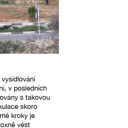
vysídlování
ní, v posledních
továny s takovou
rkulace skoro
mé kroky je
oxně vést