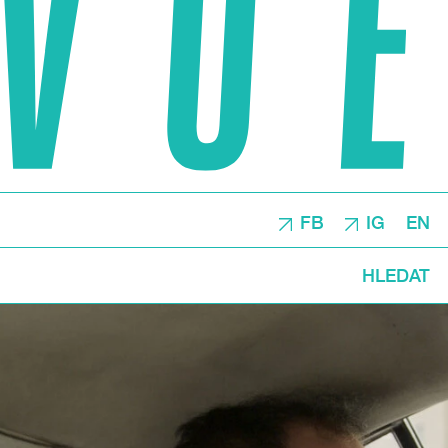
FB
IG
EN
HLEDAT