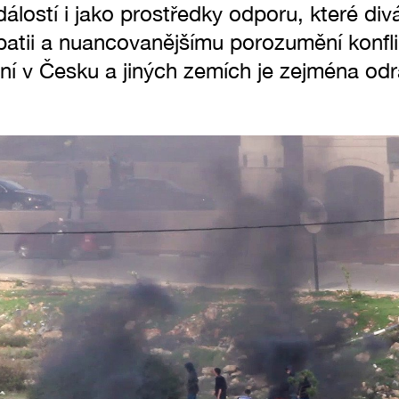
álostí i jako prostředky odporu, které di
mpatii a nuancovanějšímu porozumění konflik
ní v Česku a jiných zemích je zejména od