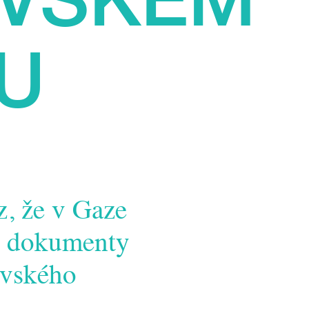
LU
z, že v Gaze
uje dokumenty
avského