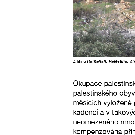
Ramalláh, Palestina, p
Z filmu
Okupace palestinsk
palestinského obyva
měsících vyloženě 
kadencí a v takovýc
neomezeného množs
kompenzována přím