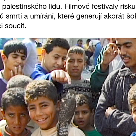
 palestinského lidu. Filmové festivaly risku
 smrti a umírání, které generují akorát šo
í soucit.