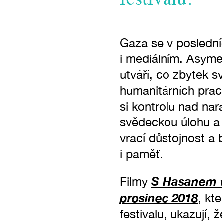
festivalu.
Gaza se v poslední
i mediálním. Asymet
utváří, co zbytek 
humanitárních prac
si kontrolu nad na
svědeckou úlohu a s
vrací důstojnost a
i paměť.
S Hasanem 
Filmy
prosinec 2018
, kt
festivalu, ukazují, 