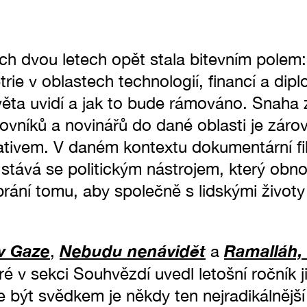
ch dvou letech opět stala bitevním polem
rie v oblastech technologií, financí a dip
světa uvidí a jak to bude rámováno. Snaha 
ovníků a novinářů do dané oblasti je záro
rativem. V daném kontextu dokumentární fi
tává se politickým nástrojem, který obnov
 brání tomu, aby společně s lidskými život
v Gaze
Nebudu nenávidět
Ramalláh, 
,
a
eré v sekci Souhvězdí uvedl letošní ročník 
že být svědkem je někdy ten nejradikálnější