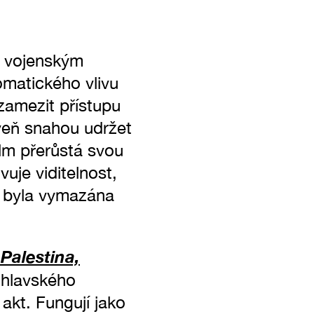
: vojenským
lomatického vlivu
zamezit přístupu
veň snahou udržet
lm přerůstá svou
uje viditelnost,
y byla vymazána
Palestina,
jihlavského
 akt. Fungují jako