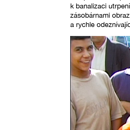
k banalizaci utrpení
zásobárnami obrazů
a rychle odeznívajíc