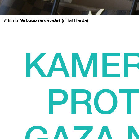
Z filmu
Nebudu nenávidět
(r. Tal Barda)
KAMER
PROT
GAZA 