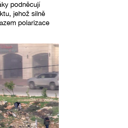
váky podněcují
tu, jehož silně
razem polarizace