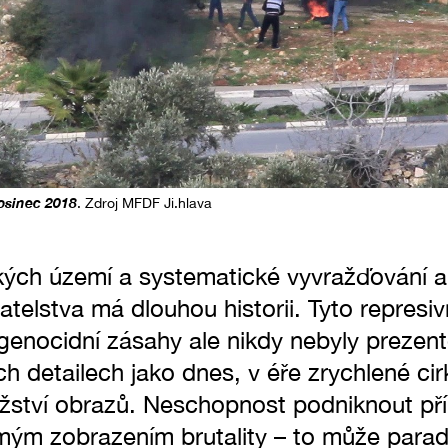
rosinec 2018
. Zdroj MFDF Ji.hlava
ých území a systematické vyvražďování a 
telstva má dlouhou historii. Tyto represiv
genocidní zásahy ale nikdy nebyly prezen
h detailech jako dnes, v éře zrychlené ci
tví obrazů. Neschopnost podniknout pří
ým zobrazením brutality – to může parad