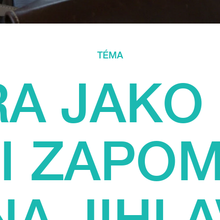
TÉMA
A JAKO
I ZAPOM
NA JIHL