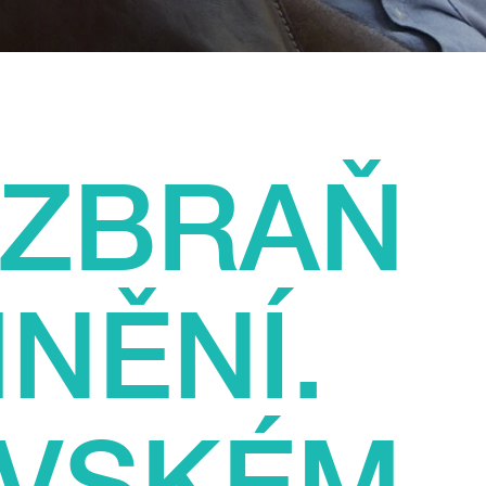
 ZBRAŇ
NĚNÍ.
AVSKÉM