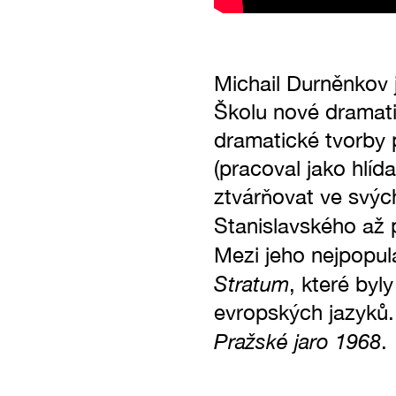
Michail Durněnkov 
Školu nové dramatik
dramatické tvorby p
(pracoval jako hlíd
ztvárňovat ve svý
Stanislavského až 
Mezi jeho nejpopulá
Stratum
, které byl
evropských jazyků.
Pražské jaro 1968
.