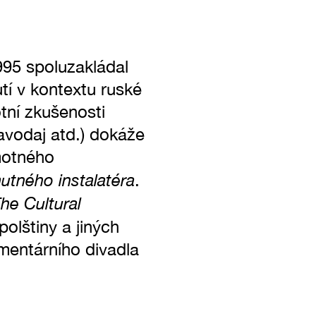
995 spoluzakládal
tí v kontextu ruské
tní zkušenosti
ravodaj atd.) dokáže
motného
tného instalatéra
.
he Cultural
polštiny a jiných
mentárního divadla