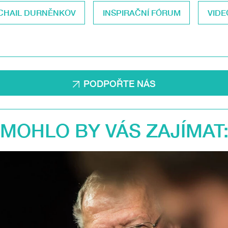
CHAIL DURNĚNKOV
INSPIRAČNÍ FÓRUM
VIDE
PODPOŘTE NÁS
MOHLO BY VÁS ZAJÍMAT