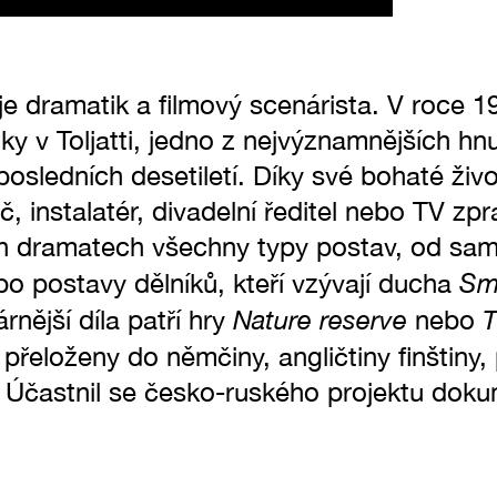
je dramatik a filmový scenárista. V roce 1
y v Toljatti, jedno z nejvýznamnějších hnu
osledních desetiletí. Díky své bohaté živo
ač, instalatér, divadelní ředitel nebo TV zp
ch dramatech všechny typy postav, od sa
Smu
po postavy dělníků, kteří vzývají ducha
Nature reserve
T
rnější díla patří hry
nebo
y přeloženy do němčiny, angličtiny finštiny, 
 Účastnil se česko-ruského projektu doku