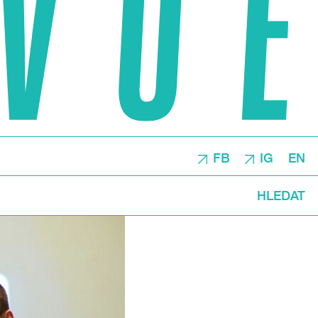
FB
IG
EN
HLEDAT