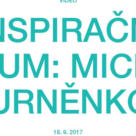
VIDEO
NSPIRAČ
UM: MIC
URNĚNK
18. 9. 2017