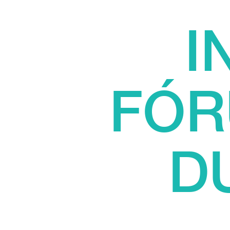
I
FÓR
D