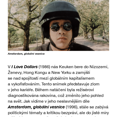
Amsterdam, globální vesnice
I Love Dollars
V
(1986) nás Keuken bere do Nizozemí,
Ženevy, Hong Kongu a New Yorku a zamýšlí
se nad spojitostí mezi globálním kapitalismem
a vykořisťováním. Tento snímek představuje zlom
v jeho kariéře. Během natáčení byla režisérovi
diagnostikována rakovina, což změnilo jeho pohled
na svět. Jak vidíme v jeho neslavnějším díle
Amsterdam, globální vesnice
(1996), stále se zabývá
politickými tématy a kritikou bezpráví, ale do jisté míry