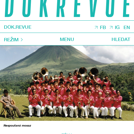
DOK.REVUE
FB
IG
EN
MENU
HLEDAT
REŽIM
Nespoutaná mosaz