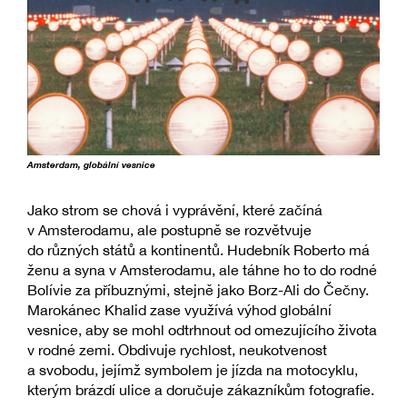
Amsterdam, globální vesnice
Jako strom se chová i vyprávění, které začíná
v Amsterodamu, ale postupně se rozvětvuje
do různých států a kontinentů. Hudebník Roberto má
ženu a syna v Amsterodamu, ale táhne ho to do rodné
Bolívie za příbuznými, stejně jako Borz-Ali do Čečny.
Marokánec Khalid zase využívá výhod globální
vesnice, aby se mohl odtrhnout od omezujícího života
v rodné zemi. Obdivuje rychlost, neukotvenost
a svobodu, jejímž symbolem je jízda na motocyklu,
kterým brázdí ulice a doručuje zákazníkům fotografie.