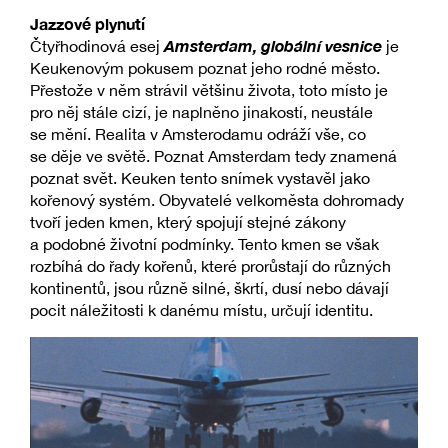
Jazzové plynutí
Amsterdam, globální vesnice
Čtyřhodinová esej
je
Keukenovým pokusem poznat jeho rodné město.
Přestože v něm strávil většinu života, toto místo je
pro něj stále cizí, je naplněno jinakostí, neustále
se mění. Realita v Amsterodamu odráží vše, co
se děje ve světě. Poznat Amsterdam tedy znamená
poznat svět. Keuken tento snímek vystavěl jako
kořenový systém. Obyvatelé velkoměsta dohromady
tvoří jeden kmen, který spojují stejné zákony
a podobné životní podmínky. Tento kmen se však
rozbíhá do řady kořenů, které prorůstají do různých
kontinentů, jsou různě silné, škrtí, dusí nebo dávají
pocit náležitosti k danému místu, určují identitu.