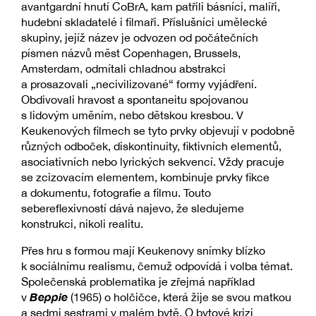
avantgardní hnutí CoBrA, kam patřili básníci, malíři,
hudební skladatelé i filmaři. Příslušníci umělecké
skupiny, jejíž název je odvozen od počátečních
písmen názvů měst Copenhagen, Brussels,
Amsterdam, odmítali chladnou abstrakci
a prosazovali „necivilizované“ formy vyjádření.
Obdivovali hravost a spontaneitu spojovanou
s lidovým uměním, nebo dětskou kresbou. V
Keukenových filmech se tyto prvky objevují v podobně
různých odboček, diskontinuity, fiktivních elementů,
asociativních nebo lyrických sekvencí. Vždy pracuje
se zcizovacím elementem, kombinuje prvky fikce
a dokumentu, fotografie a filmu. Touto
sebereflexivností dává najevo, že sledujeme
konstrukci, nikoli realitu.
Přes hru s formou mají Keukenovy snímky blízko
k sociálnímu realismu, čemuž odpovídá i volba témat.
Společenská problematika je zřejmá například
Beppie
v
(1965) o holčičce, která žije se svou matkou
a sedmi sestrami v malém bytě. O bytové krizi