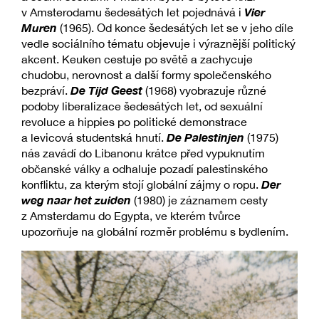
Vier
v Amsterodamu šedesátých let pojednává i
Muren
(1965). Od konce šedesátých let se v jeho díle
vedle sociálního tématu objevuje i výraznější politický
akcent. Keuken cestuje po světě a zachycuje
chudobu, nerovnost a další formy společenského
De Tijd Geest
bezpráví.
(1968) vyobrazuje různé
podoby liberalizace šedesátých let, od sexuální
revoluce a hippies po politické demonstrace
De Palestinjen
a levicová studentská hnutí.
(1975)
nás zavádí do Libanonu krátce před vypuknutím
občanské války a odhaluje pozadí palestinského
Der
konfliktu, za kterým stojí globální zájmy o ropu.
weg naar het zuiden
(1980) je záznamem cesty
z Amsterdamu do Egypta, ve kterém tvůrce
upozorňuje na globální rozměr problému s bydlením.