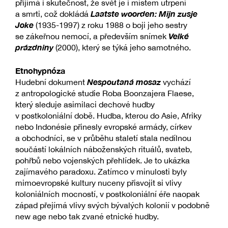
přijímá i skutečnost, že svět je i místem utrpení
Laatste woorden: Mijn zusje
a smrti, což dokládá
Joke
(1935-1997) z roku 1988 o boji jeho sestry
Velké
se zákeřnou nemocí, a především snímek
prázdniny
(2000), který se týká jeho samotného.
Etnohypnóza
Nespoutaná mosaz
Hudební dokument
vychází
z antropologické studie Roba Boonzajera Flaese,
který sleduje asimilaci dechové hudby
v postkoloniální době. Hudba, kterou do Asie, Afriky
nebo Indonésie přinesly evropské armády, církev
a obchodníci, se v průběhu staletí stala nedílnou
součástí lokálních náboženských rituálů, svateb,
pohřbů nebo vojenských přehlídek. Je to ukázka
zajímavého paradoxu. Zatímco v minulosti byly
mimoevropské kultury nuceny přisvojit si vlivy
koloniálních mocností, v postkoloniální éře naopak
západ přejímá vlivy svých bývalých kolonií v podobně
new age nebo tak zvané etnické hudby.