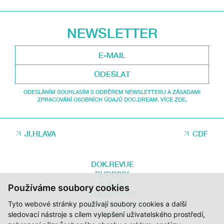
NEWSLETTER
ODESLAT
ODESLÁNÍM SOUHLASÍM S ODBĚREM NEWSLETTERU A ZÁSADAMI
ZPRACOVÁNÍ OSOBNÍCH ÚDAJŮ DOC.DREAM. VÍCE ZDE.
JI.HLAVA
CDF
DOK.REVUE
RUBRIKY
AUTOŘI
Používáme soubory cookies
O DOK.REVUE
Tyto webové stránky používají soubory cookies a další
PODPOŘTE NÁS
KONTAKTY
sledovací nástroje s cílem vylepšení uživatelského prostředí,