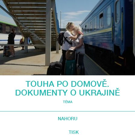
TOUHA PO DOMOVĚ.
DOKUMENTY O UKRAJINĚ
TÉMA
NAHORU
TISK