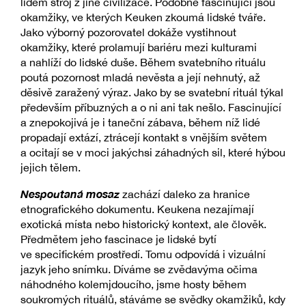
lidem stroj z jiné civilizace. Podobně fascinující jsou
okamžiky, ve kterých Keuken zkoumá lidské tváře.
Jako výborný pozorovatel dokáže vystihnout
okamžiky, které prolamují bariéru mezi kulturami
a nahlíží do lidské duše. Během svatebního rituálu
poutá pozornost mladá nevěsta a její nehnutý, až
děsivě zaražený výraz. Jako by se svatební rituál týkal
především příbuzných a o ni ani tak nešlo. Fascinující
a znepokojivá je i taneční zábava, během níž lidé
propadají extází, ztrácejí kontakt s vnějším světem
a ocitají se v moci jakýchsi záhadných sil, které hýbou
jejich tělem.
Nespoutaná mosaz
zachází daleko za hranice
etnografického dokumentu. Keukena nezajímají
exotická místa nebo historický kontext, ale člověk.
Předmětem jeho fascinace je lidské bytí
ve specifickém prostředí. Tomu odpovídá i vizuální
jazyk jeho snímku. Díváme se zvědavýma očima
náhodného kolemjdoucího, jsme hosty během
soukromých rituálů, stáváme se svědky okamžiků, kdy