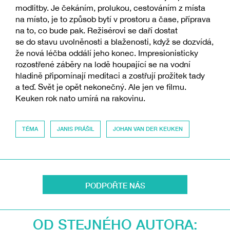
modlitby. Je čekáním, prolukou, cestováním z místa
na místo, je to způsob bytí v prostoru a čase, příprava
na to, co bude pak. Režisérovi se daří dostat
se do stavu uvolněnosti a blaženosti, když se dozvídá,
že nová léčba oddálí jeho konec. Impresionisticky
rozostřené záběry na lodě houpající se na vodní
hladině připomínají meditaci a zostřují prožitek tady
a teď. Svět je opět nekonečný. Ale jen ve filmu.
Keuken rok nato umírá na rakovinu.
TÉMA
JANIS PRÁŠIL
JOHAN VAN DER KEUKEN
PODPOŘTE NÁS
OD STEJNÉHO AUTORA: