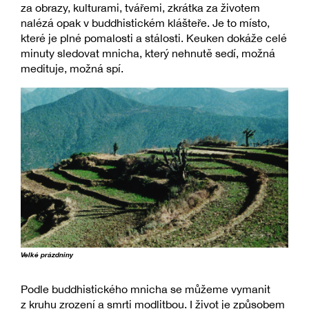
za obrazy, kulturami, tvářemi, zkrátka za životem
nalézá opak v buddhistickém klášteře. Je to místo,
které je plné pomalosti a stálosti. Keuken dokáže celé
minuty sledovat mnicha, který nehnutě sedí, možná
medituje, možná spí.
Velké prázdniny
Podle buddhistického mnicha se můžeme vymanit
z kruhu zrození a smrti modlitbou. I život je způsobem