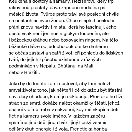
Keukena s doktory a šamany. Režisérovi, který trpí
rakovinou prostaty, dává západní medicína pár
měsíců života. Tvůrce proto tráví své poslední chvíle
na cestách se svou ženou. Chce si splnit poslední
přání znovu navštívit místa, která ho fascinují. Jeho
cesta však není jen nostalgickým loučením, ale
i běžeckou dráhou nebo boxovacím ringem. Na této
běžecké dráze od jednoho doktora ke druhému
se občas zastaví a spatří život, při pohledu do lidských
tváří, do jejich způsobu existence v různých
podmínkách v Nepálu, Bhútánu, na Mali
nebo v Brazílii.
Jako by do těchto zemí cestoval, aby tam nalezl
smysl života; toho, jak někteří lidé dokážou být šťastní
navzdory chudobě, která je obklopuje. Přestože ho tíží
strach ze smrti, dokáže nalézt okamžiky štěstí, jehož
esenci vidíme třeba v sekvenci, kdy má skupina dětí
říct na kameru svoje jméno. V každém záběru
spatříme jiné dítě, jinou tvář i jiný lidský vesmír,
odlišný druh energie i života. Frenetická honba