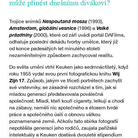
může přinést dnešnímu divákovi?
Nespoutaná mosaz
Trojice snímků
(1993),
Amsterdam, globální vesnice
Velké
(1996) a
prázdniny
(2000), které od září uvádí portál DAFilms,
odhaluje poslední dekádu tvorby umělce, který již
od konce padesátých let minulého století
nezaměnitelným způsobem zachycoval realitu.
Do světa umění vtrhl Keuken jako sedmnáctiletý, když
Wij
roku 1955 vydal svou první fotografickou knihu
Zijn 17
. Způsob, jakým ve třiceti portrétech zachytil
své vrstevníky, se zásadně rozcházel s tím, jak si
mladou generaci představovala poválečná
společnost. Mladí, kteří kouří cigarety, lelkují a chodí
na zábavy, neměli nic společného s étosem tvrdé
práce a společného úsilí o obnovu válkou
poznamenané země. Ačkoliv tato sbírka fotografií
nepotěšila generaci jeho rodičů, zaujala pařížské
intelektuály a Keuken dostává dvouleté stipendium