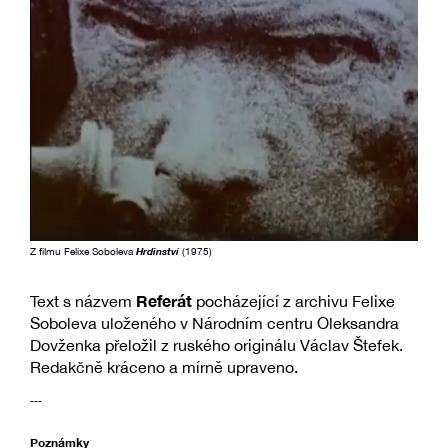
Z filmu Felixe Soboleva
Hrdinství
(1975)
Referát
Text s názvem
pocházející z archivu Felixe
Soboleva uloženého v Národním centru Oleksandra
Dovženka přeložil z ruského originálu Václav Štefek.
Redakčně kráceno a mírně upraveno.
---
Poznámky