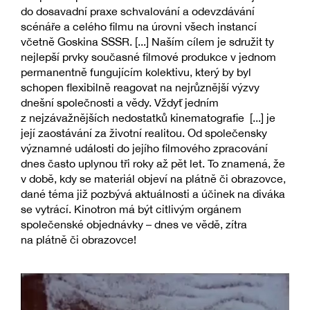
do dosavadní praxe schvalování a odevzdávání
scénáře a celého filmu na úrovni všech instancí
včetně Goskina SSSR. [...] Naším cílem je sdružit ty
nejlepší prvky současné filmové produkce v jednom
permanentně fungujícím kolektivu, který by byl
schopen flexibilně reagovat na nejrůznější výzvy
dnešní společnosti a vědy. Vždyť jedním
z nejzávažnějších nedostatků kinematografie [...] je
její zaostávání za životní realitou. Od společensky
významné události do jejího filmového zpracování
dnes často uplynou tři roky až pět let. To znamená, že
v době, kdy se materiál objeví na plátně či obrazovce,
dané téma již pozbývá aktuálnosti a účinek na diváka
se vytrácí. Kinotron má být citlivým orgánem
společenské objednávky – dnes ve vědě, zítra
na plátně či obrazovce!