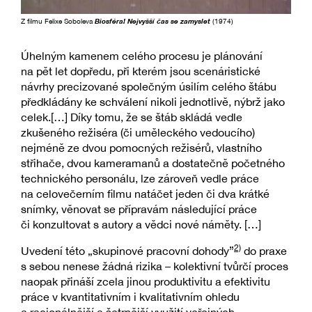
Z filmu Felixe Soboleva
Biosféra! Nejvyšší čas se zamyslet
(1974)
Úhelným kamenem celého procesu je plánování
na pět let dopředu, při kterém jsou scenáristické
návrhy precizované společným úsilím celého štábu
předkládány ke schválení nikoli jednotlivě, nýbrž jako
celek.[…] Díky tomu, že se štáb skládá vedle
zkušeného režiséra (či uměleckého vedoucího)
nejméně ze dvou pomocných režisérů, vlastního
střihače, dvou kameramanů a dostatečně početného
technického personálu, lze zároveň vedle práce
na celovečerním filmu natáčet jeden či dva krátké
snímky, věnovat se přípravám následující práce
či konzultovat s autory a vědci nové náměty. […]
2)
Uvedení této „skupinové pracovní dohody”
do praxe
s sebou nenese žádná rizika – kolektivní tvůrčí proces
naopak přináší zcela jinou produktivitu a efektivitu
práce v kvantitativním i kvalitativním ohledu
a racionálnější a šetrnější využití veřejných