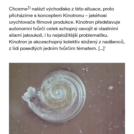
1)
Chceme
nalézt východisko z této situace, proto
přicházíme s konceptem Kinotronu – jakéhosi
urychlovače filmové produkce. Kinotron představuje
autonomní tvůrčí celek schopný osvojit si vlastními
silami jakoukoli, i tu nejsložitější problematiku.
Kinotron je akceschopný kolektiv složený z nadšenců,
z lidí posedlých jedním tvůrčím tématem. [...]'