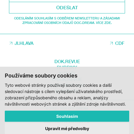
ODESLAT
ODESLÁNÍM SOUHLASÍM S ODBĚREM NEWSLETTERU A ZÁSADAMI
ZPRACOVÁNÍ OSOBNÍCH ÚDAJŮ DOC.DREAM. VÍCE ZDE.
JI.HLAVA
CDF
DOK.REVUE
RUBRIKY
AUTOŘI
Používáme soubory cookies
O DOK.REVUE
Tyto webové stránky používají soubory cookies a další
PODPOŘTE NÁS
KONTAKTY
sledovací nástroje s cílem vylepšení uživatelského prostředí,
zobrazení přizpůsobeného obsahu a reklam, analýzy
návštěvnosti webových stránek a zjištění zdroje návštěvnosti.
© 2012 – 2026 DOC.DREAM
Souhlasím
ZA PODPORY STÁTNÍHO FONDU KINEMATOGRAFIE, KRAJE VYSOČINA A
MINISTERSTVA KULTURY ČR.
Upravit mé předvolby
DESIGN:
HMSDESIGN
KÓD:
S2 STUDIO