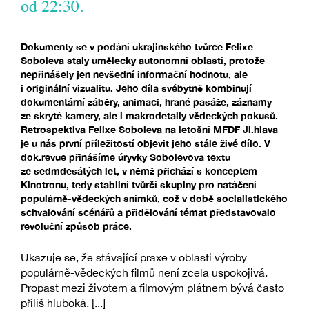
od 22:30.
Dokumenty se v podání ukrajinského tvůrce Felixe
Soboleva staly umělecky autonomní oblastí, protože
nepřinášely jen nevšední informační hodnotu, ale
i originální vizualitu. Jeho díla svébytně kombinují
dokumentární záběry, animaci, hrané pasáže, záznamy
ze skryté kamery, ale i makrodetaily vědeckých pokusů.
Retrospektiva Felixe Soboleva na letošní MFDF Ji.hlava
je u nás první příležitostí objevit jeho stále živé dílo. V
dok.revue přinášíme úryvky Sobolevova textu
ze sedmdesátých let, v němž přichází s konceptem
Kinotronu, tedy stabilní tvůrčí skupiny pro natáčení
populárně-vědeckých snímků, což v době socialistického
schvalování scénářů a přidělování témat představovalo
revoluční způsob práce.
Ukazuje se, že stávající praxe v oblasti výroby
populárně-vědeckých filmů není zcela uspokojivá.
Propast mezi životem a filmovým plátnem bývá často
příliš hluboká. [...]