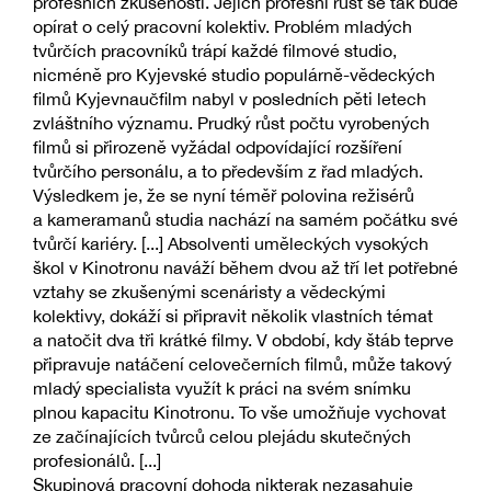
profesních zkušeností. Jejich profesní růst se tak bude
opírat o celý pracovní kolektiv. Problém mladých
tvůrčích pracovníků trápí každé filmové studio,
nicméně pro Kyjevské studio populárně-vědeckých
filmů Kyjevnaučfilm nabyl v posledních pěti letech
zvláštního významu. Prudký růst počtu vyrobených
filmů si přirozeně vyžádal odpovídající rozšíření
tvůrčího personálu, a to především z řad mladých.
Výsledkem je, že se nyní téměř polovina režisérů
a kameramanů studia nachází na samém počátku své
tvůrčí kariéry. [...] Absolventi uměleckých vysokých
škol v Kinotronu naváží během dvou až tří let potřebné
vztahy se zkušenými scenáristy a vědeckými
kolektivy, dokáží si připravit několik vlastních témat
a natočit dva tři krátké filmy. V období, kdy štáb teprve
připravuje natáčení celovečerních filmů, může takový
mladý specialista využít k práci na svém snímku
plnou kapacitu Kinotronu. To vše umožňuje vychovat
ze začínajících tvůrců celou plejádu skutečných
profesionálů. [...]
Skupinová pracovní dohoda nikterak nezasahuje