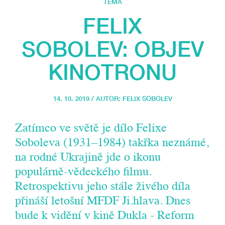
TÉMA
FELIX
SOBOLEV: OBJEV
KINOTRONU
14. 10. 2019 / AUTOR:
FELIX SOBOLEV
Zatímco ve světě je dílo Felixe
Soboleva (1931–1984) takřka neznámé,
na rodné Ukrajině jde o ikonu
populárně-vědeckého filmu.
Retrospektivu jeho stále živého díla
přináší letošní MFDF Ji.hlava. Dnes
bude k vidění v kině Dukla - Reform