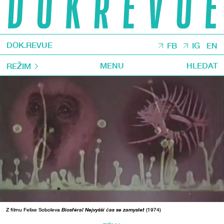
DOK.REVUE
FB
IG
EN
MENU
HLEDAT
REŽIM
Z filmu Felixe Soboleva
Biosféra! Nejvyšší čas se zamyslet
(1974)