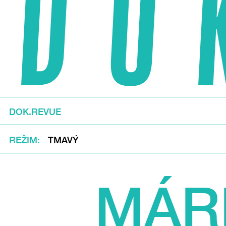
DOK.REVUE
REŽIM
TMAVÝ
MÁRI