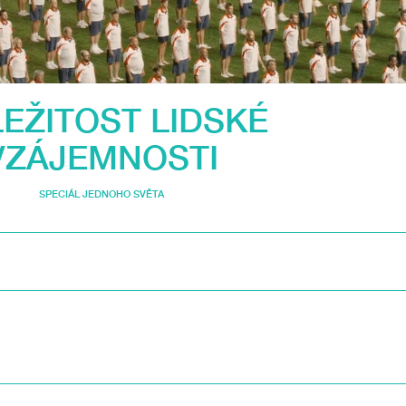
EŽITOST LIDSKÉ
VZÁJEMNOSTI
SPECIÁL JEDNOHO SVĚTA