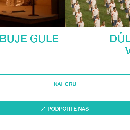
BUJE GULE
DŮL
NAHORU
PODPOŘTE NÁS