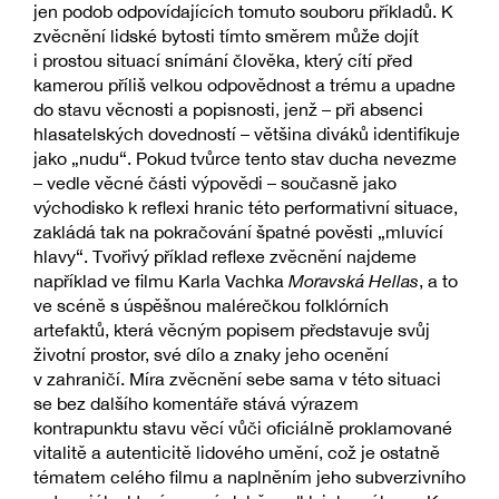
jen podob odpovídajících tomuto souboru příkladů. K
zvěcnění lidské bytosti tímto směrem může dojít
i prostou situací snímání člověka, který cítí před
kamerou příliš velkou odpovědnost a trému a upadne
do stavu věcnosti a popisnosti, jenž – při absenci
hlasatelských dovedností – většina diváků identifikuje
jako „nudu“. Pokud tvůrce tento stav ducha nevezme
– vedle věcné části výpovědi – současně jako
východisko k reflexi hranic této performativní situace,
zakládá tak na pokračování špatné pověsti „mluvící
hlavy“. Tvořivý příklad reflexe zvěcnění najdeme
například ve filmu Karla Vachka
Moravská Hellas
, a to
ve scéně s úspěšnou malérečkou folklórních
artefaktů, která věcným popisem představuje svůj
životní prostor, své dílo a znaky jeho ocenění
v zahraničí. Míra zvěcnění sebe sama v této situaci
se bez dalšího komentáře stává výrazem
kontrapunktu stavu věcí vůči oficiálně proklamované
vitalitě a autenticitě lidového umění, což je ostatně
tématem celého filmu a naplněním jeho subverzivního