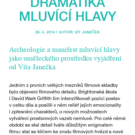
DRAMATIKA
MLUVÍCÍ HLAVY
28. 4. 2014 / AUTOR:
VÍT JANEČEK
Archeologie a manifest mluvící hlavy
jako uměleckého prostředku vyjádření
od Víta Janečka
Jedním z prvních velkých mezníků filmové skladby
bylo objevení filmového detailu. Brightonská škola
i David Wark Griffith tím intenzifikovali pozici postav
v celku díla a posílili v něm reliéf jejich emocionality
i zpřesnění charakterů, o nových možnostech
vytváření prostorových vazeb nemluvě. Pro celé němé
období se stal detail tváře důležitým enigmatem
filmu: stal se klíčem ke zrodu filmových hvězd a nové