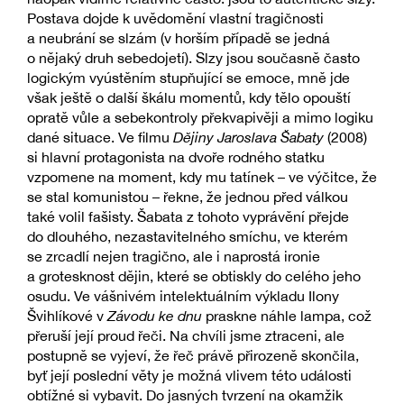
Postava dojde k uvědomění vlastní tragičnosti
a neubrání se slzám (v horším případě se jedná
o nějaký druh sebedojetí). Slzy jsou současně často
logickým vyústěním stupňující se emoce, mně jde
však ještě o další škálu momentů, kdy tělo opouští
opratě vůle a sebekontroly překvapivěji a mimo logiku
dané situace. Ve filmu
Dějiny Jaroslava Šabaty
(2008)
si hlavní protagonista na dvoře rodného statku
vzpomene na moment, kdy mu tatínek – ve výčitce, že
se stal komunistou – řekne, že jednou před válkou
také volil fašisty. Šabata z tohoto vyprávění přejde
do dlouhého, nezastavitelného smíchu, ve kterém
se zrcadlí nejen tragično, ale i naprostá ironie
a grotesknost dějin, které se obtiskly do celého jeho
osudu. Ve vášnivém intelektuálním výkladu Ilony
Švihlíkové v
Závodu ke dnu
praskne náhle lampa, což
přeruší její proud řeči. Na chvíli jsme ztraceni, ale
postupně se vyjeví, že řeč právě přirozeně skončila,
byť její poslední věty je možná vlivem této události
obtížné si vybavit. Do jasných tvrzení na okamžik