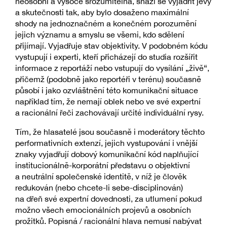
neosobní a vysoce srozumitelná, snaží se vyjádřit jevy
a skutečnosti tak, aby bylo dosaženo maximální
shody na jednoznačném a konečném porozumění
jejich významu a smyslu se všemi, kdo sdělení
přijímají. Vyjadřuje stav objektivity. V podobném kódu
vystupují i experti, kteří přicházejí do studia rozšířit
informace z reportáží nebo vstupují do vysílání „živě“,
přičemž (podobně jako reportéři v terénu) současně
působí i jako ozvláštnění této komunikační situace
například tím, že nemají oblek nebo ve své expertní
a racionální řeči zachovávají určité individuální rysy.
Tím, že hlasatelé jsou současně i moderátory těchto
performativních extenzí, jejich vystupování i vnější
znaky vyjadřují dobový komunikační kód naplňující
institucionálně-korporátní představu o objektivní
a neutrální společenské identitě, v níž je člověk
redukován (nebo chcete-li sebe-disciplinován)
na dřeň své expertní dovednosti, za utlumení pokud
možno všech emocionálních projevů a osobních
prožitků. Popisná / racionální hlava nemusí nabývat