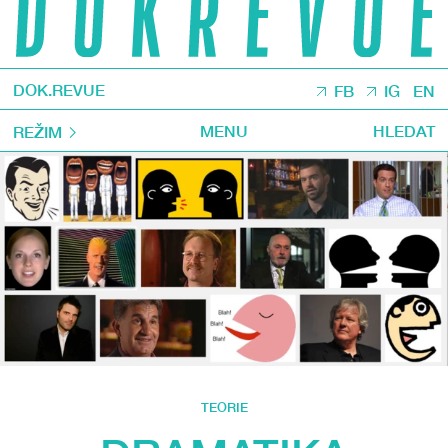
DOK.REVUE
FB
IG
EN
MENU
HLEDAT
REŽIM
TEORIE