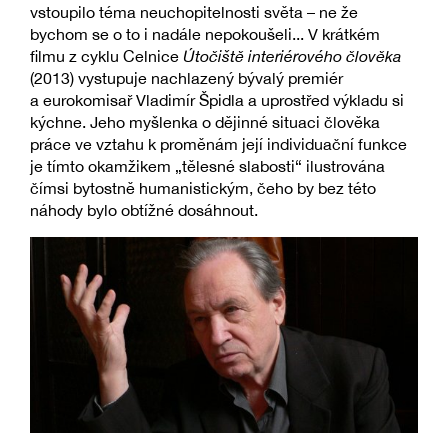
vstoupilo téma neuchopitelnosti světa – ne že
bychom se o to i nadále nepokoušeli... V krátkém
filmu z cyklu Celnice
Útočiště interiérového člověka
(2013) vystupuje nachlazený bývalý premiér
a eurokomisař Vladimír Špidla a uprostřed výkladu si
kýchne. Jeho myšlenka o dějinné situaci člověka
práce ve vztahu k proměnám její individuační funkce
je tímto okamžikem „tělesné slabosti“ ilustrována
čímsi bytostně humanistickým, čeho by bez této
náhody bylo obtížné dosáhnout.