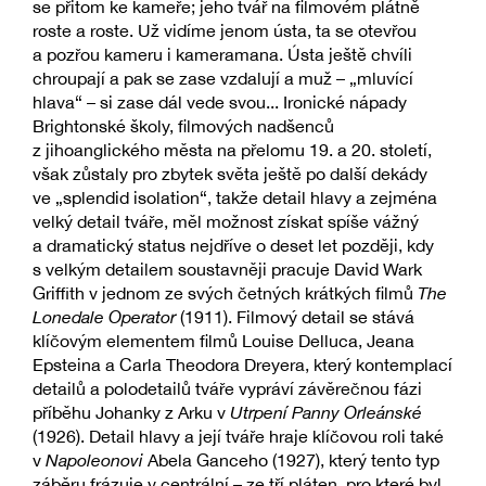
se přitom ke kameře; jeho tvář na filmovém plátně
roste a roste. Už vidíme jenom ústa, ta se otevřou
a pozřou kameru i kameramana. Ústa ještě chvíli
chroupají a pak se zase vzdalují a muž – „mluvící
hlava“ – si zase dál vede svou... Ironické nápady
Brightonské školy, filmových nadšenců
z jihoanglického města na přelomu 19. a 20. století,
však zůstaly pro zbytek světa ještě po další dekády
ve „splendid isolation“, takže detail hlavy a zejména
velký detail tváře, měl možnost získat spíše vážný
a dramatický status nejdříve o deset let později, kdy
s velkým detailem soustavněji pracuje David Wark
Griffith v jednom ze svých četných krátkých filmů
The
Lonedale Operator
(1911). Filmový detail se stává
klíčovým elementem filmů Louise Delluca, Jeana
Epsteina a Carla Theodora Dreyera, který kontemplací
detailů a polodetailů tváře vypráví závěrečnou fázi
příběhu Johanky z Arku v
Utrpení Panny Orleánské
(1926). Detail hlavy a její tváře hraje klíčovou roli také
v
Napoleonovi
Abela Ganceho (1927), který tento typ
záběru frázuje v centrální – ze tří pláten, pro které byl