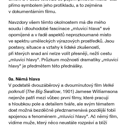
přímo symbolem jeho protikladu, a to zejména
v dokumentárním filmu.
Navzdory všem těmto okolnostem má dle mého
soudu i dlouhodobé fascinace „mluvící hlava“ své
opomíjené a v řadě aspektů neprozkoumané místo
ve spektru uměleckých výrazových prostředků. Jsou
postavy, situace a vztahy k lidské zkušenosti,
při kterých snad ani nelze volit přesněji, nežli cestu
„mluvící hlavy“. Průzkum možností dramatiky „mluvící
hlavy“ je předmětem této přednášky.
0a. Němá hlava
V podstatě dvouzáběrový a dvouminutový film
Velké
polknutí
(
The Big Swallow
, 1901) Jamese Williamsona
nejenže patří mezi vůbec první filmy, které pracují
s hloubkou pole a detailem tváře, ale svým tématem
dost možná bezděčně předznamenává pozdější fobii
spojenou s fenoménem „mluvící hlavy“. Ač němý film,
vidíme muže, který něco neustále rozpráví a blíží