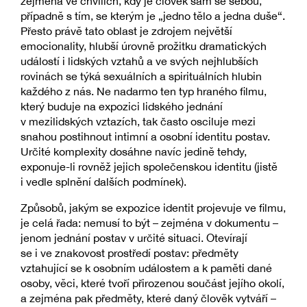
zejména ve chvílích, kdy je člověk sám se sebou,
případně s tím, se kterým je „jedno tělo a jedna duše“.
Přesto právě tato oblast je zdrojem největší
emocionality, hlubší úrovně prožitku dramatických
událostí i lidských vztahů a ve svých nejhlubších
rovinách se týká sexuálních a spirituálních hlubin
každého z nás. Ne nadarmo ten typ hraného filmu,
který buduje na expozici lidského jednání
v mezilidských vztazích, tak často osciluje mezi
snahou postihnout intimní a osobní identitu postav.
Určité komplexity dosáhne navíc jedině tehdy,
exponuje-li rovněž jejich společenskou identitu (jistě
i vedle splnění dalších podmínek).
Způsobů, jakým se expozice identit projevuje ve filmu,
je celá řada: nemusí to být – zejména v dokumentu –
jenom jednání postav v určité situaci. Otevírají
se i ve znakovost prostředí postav: předměty
vztahující se k osobním událostem a k paměti dané
osoby, věci, které tvoří přirozenou součást jejího okolí,
a zejména pak předměty, které daný člověk vytváří –