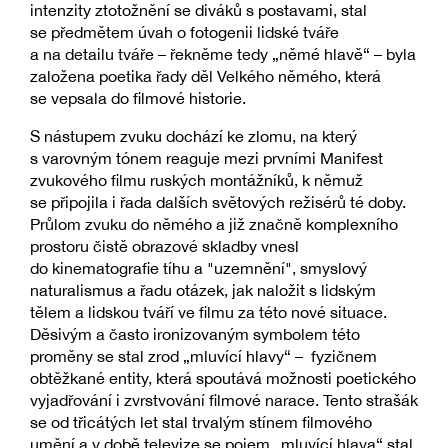
intenzity ztotožnění se diváků s postavami, stal
se předmětem úvah o fotogenii lidské tváře
a na detailu tváře – řekněme tedy „němé hlavě“ – byla
založena poetika řady děl Velkého němého, která
se vepsala do filmové historie.
S nástupem zvuku dochází ke zlomu, na který
s varovným tónem reaguje mezi prvními Manifest
zvukového filmu ruských montážníků, k němuž
se připojila i řada dalších světových režisérů té doby.
Průlom zvuku do němého a již značně komplexního
prostoru čistě obrazové skladby vnesl
do kinematografie tíhu a "uzemnění", smyslový
naturalismus a řadu otázek, jak naložit s lidským
tělem a lidskou tváří ve filmu za této nové situace.
Děsivým a často ironizovaným symbolem této
proměny se stal zrod „mluvící hlavy“ – fyzičnem
obtěžkané entity, která spoutává možnosti poetického
vyjadřování i zvrstvování filmové narace. Tento strašák
se od třicátých let stal trvalým stínem filmového
umění a v době televize se pojem „mluvící hlava“ stal