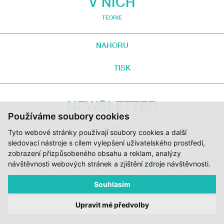
V NICH
TEORIE
NAHORU
TISK
NEWSLETTER
Používáme soubory cookies
Tyto webové stránky používají soubory cookies a další
sledovací nástroje s cílem vylepšení uživatelského prostředí,
ODESLAT
zobrazení přizpůsobeného obsahu a reklam, analýzy
návštěvnosti webových stránek a zjištění zdroje návštěvnosti.
ODESLÁNÍM SOUHLASÍM S ODBĚREM NEWSLETTERU A ZÁSADAMI
ZPRACOVÁNÍ OSOBNÍCH ÚDAJŮ DOC.DREAM. VÍCE ZDE.
Souhlasím
Upravit mé předvolby
JI.HLAVA
CDF