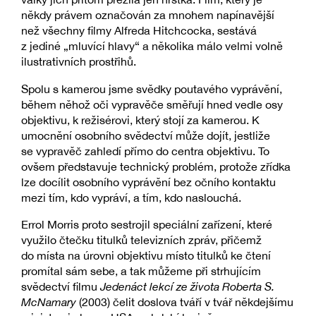
někdy právem označován za mnohem napínavější
než všechny filmy Alfreda Hitchcocka, sestává
z jediné „mluvící hlavy“ a několika málo velmi volně
ilustrativních prostřihů.
Spolu s kamerou jsme svědky poutavého vyprávění,
během něhož oči vypravěče směřují hned vedle osy
objektivu, k režisérovi, který stojí za kamerou. K
umocnění osobního svědectví může dojít, jestliže
se vypravěč zahledí přímo do centra objektivu. To
ovšem představuje technický problém, protože zřídka
lze docílit osobního vyprávění bez očního kontaktu
mezi tím, kdo vypráví, a tím, kdo naslouchá.
Errol Morris proto sestrojil speciální zařízení, které
využilo čtečku titulků televizních zpráv, přičemž
do místa na úrovni objektivu místo titulků ke čtení
promítal sám sebe, a tak můžeme při strhujícím
svědectví filmu
Jedenáct lekcí ze života Roberta S.
McNamary
(2003) čelit doslova tváří v tvář někdejšímu