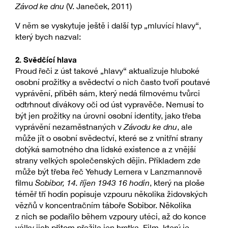
Závod ke dnu
(V. Janeček, 2011)
V něm se vyskytuje ještě i další typ „mluvící hlavy“,
který bych nazval:
2. Svědčící hlava
Proud řeči z úst takové „hlavy“ aktualizuje hluboké
osobní prožitky a svědectví o nich často tvoří poutavé
vyprávění, příběh sám, který nedá filmovému tvůrci
odtrhnout divákovy oči od úst vypravěče. Nemusí to
být jen prožitky na úrovni osobní identity, jako třeba
vyprávění nezaměstnaných v
Závodu ke dnu
, ale
může jít o osobní svědectví, které se z vnitřní strany
dotýká samotného dna lidské existence a z vnější
strany velkých společenských dějin. Příkladem zde
může být třeba řeč Yehudy Lernera v Lanzmannově
filmu
Sobibor, 14. říjen 1943 16 hodin
, který na ploše
téměř tří hodin popisuje vzpouru několika židovských
vězňů v koncentračním táboře Sobibor. Několika
z nich se podařilo během vzpoury utéci, až do konce
války jich přitom přežila jen hrstka. Film, který je