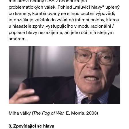
ministrovi obrany USA z období krajně
problematických válek. Pohled „mluvící hlavy“ upřený
do kamery, kombinovaný se silnou osobní výpovědí,
intenzifikuje zážitek do zvláštně intimní polohy, kterou
u hlasatele zpráv, vystupujícího v modu racionální /
popisné hlavy nezažijeme, ač jeho oči míří stejným
směrem.
Mlha války (
The Fog of War,
E. Morris, 2003)
3. Zpovídající se hlava