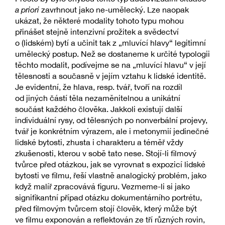
a priori
zavrhnout jako ne-umělecký. Lze naopak
ukázat, že některé modality tohoto typu mohou
přinášet stejně intenzivní prožitek a svědectví
o (lidském) bytí a učinit tak z „mluvící hlavy“ legitimní
umělecký postup. Než se dostaneme k určité typologii
těchto modalit, podívejme se na „mluvící hlavu“ v její
tělesnosti a současně v jejím vztahu k lidské identitě.
Je evidentní, že hlava, resp. tvář, tvoří na rozdíl
od jiných částí těla nezaměnitelnou a unikátní
součást každého člověka. Jakkoli existují další
individuální rysy, od tělesných po nonverbální projevy,
tvář je konkrétním výrazem, ale i metonymií jedinečné
lidské bytosti, zhusta i charakteru a téměř vždy
zkušenosti, kterou v sobě tato nese. Stojí-li filmový
tvůrce před otázkou, jak se vyrovnat s expozicí lidské
bytosti ve filmu, řeší vlastně analogický problém, jako
když malíř zpracovává figuru. Vezmeme-li si jako
signifikantní případ otázku dokumentárního portrétu,
před filmovým tvůrcem stojí člověk, který může být
ve filmu exponován a reflektován ze tří různých rovin,