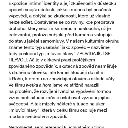
Expozice intimní identity a její zkušenosti v důsledku
opouští vnější události, jakkoli mohou být součástí
výpovědi, a dotýká se zkušeností, které už vlastně
nelze sdílet. Dostáváme se do roviny, kde představa
druhého, který sedí za kamerou a naslouchá, už je
irelevantní, protože subjekt před kamerou vstupuje
do stavu jakési samomluvy. V našem kulturním okruhu
známe tento typ usebrání jako zpověď – nazvěme
tedy poslední typ „mluvící hlavy“ ZPOVÍDAJÍCÍ SE
HLAVOU. Ač je v církevní praxi protějškem
zpovídaného zpovědník, skutečná zpověď nesměřuje
k druhému člověku, ale kamsi hlouběji do nitra,
k Bohu, kterému se zpovídající otevírá a skládá účty.
Ve filmu
Ivetka a hora
jsme ve střižně narazili
na problém, že rozvíjení Ivetčina vyprávění formou
vizuálních situací začalo oslabovat vyznění jejího
svědectví. A tak mizely některé situace na úkor
„mluvící hlavy“, která v celku filmu osciluje mezi
modem svědectví a zpovědi.
Nedohledal jsem referenci k úchvatnému filmu,