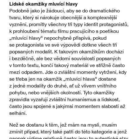
Lidské okamžiky mluvící hlavy
Podobně jako je žádoucí, aby se do dramatického
tvaru, který si nárokuje obecnější a komplexnější
vyznění, promítly všechny tři typy identit protagonistů,
k prohloubení tématu filmu pracujícího s poetikou
„mluvící hlavy“ nepochybně přispívá, pokud
se protagonista ve své výpovědi dotkne všech tří
popsaných modalit. K takovým okamžikům dochází
i bezděčně, ale bez vědomí souvislostí popsaných
v tomto textu, končí takový materiál ve střižně často
mezi odpadem. Jde o zvláštní momenty vytržení, kdy
se třeba jen na okamžik „mluvící hlava“ dostane
z jedné modality do druhé, ať už vlivem vnitřního
pohybu, nebo vnějších okolností. Tyto okamžiky
zpravidla vyzařují zvláštní humanismus a lidskost,
často jsou spojené s jakýmsi momentem slabosti až
selhání.
Než se dostanu k těm, jež mám na mysli, musím
zmínit případ, který také patří do této kategorie a jenž
naopak vidíme relativně často: jsou to autentické slzy.