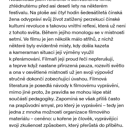
zhlédnutému před asi deseti lety na některém
festivalu. Na ploše asi čtyř hodin šedesátiletá čínská
žena odvypráví svůj život zatížený perzekucí čínské
kulturní revoluce s takovou vnitřní reflexí, která už není
z tohoto světa. Během jejího monologu se v místnosti
setmí. Ve filmu je jen několik málo střihů, z nichž
některé byly evidentně místy, kdy došla kazeta
a kameraman situaci její výměny využil
k přerámování. Filmaři její proud řeči nepřerušují,
a teprve když nastane přirozená pauza, rozsvítí světlo
a ona v osvětlené místnosti už jen svoji výpověď
stručně dokončí zobecňující úvahou. Filmová
literatura je posedlá návody k filmovému vyprávění,
mimo jiné proto, že pravidla se mohou lépe stát
součástí pedagogiky. Zapomíná se však příliš často
na prapůvodní smysl, pro který je vyprávění – tedy jen
jedna z mnoha možností organizace filmového
materiálu – ceněno: u kořene je člověk, vyprávějící
svoji zkušenost způsobem, který přerůstá do příběhu.