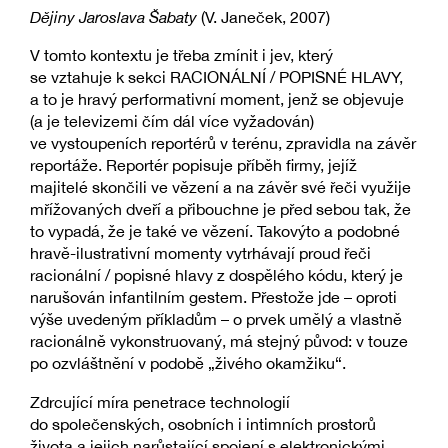
Dějiny Jaroslava Šabaty
(V. Janeček, 2007)
V tomto kontextu je třeba zmínit i jev, který
se vztahuje k sekci RACIONÁLNÍ / POPISNÉ HLAVY,
a to je hravý performativní moment, jenž se objevuje
(a je televizemi čím dál více vyžadován)
ve vystoupeních reportérů v terénu, zpravidla na závěr
reportáže. Reportér popisuje příběh firmy, jejíž
majitelé skončili ve vězení a na závěr své řeči využije
mřížovaných dveří a přibouchne je před sebou tak, že
to vypadá, že je také ve vězení. Takovýto a podobné
hravě-ilustrativní momenty vytrhávají proud řeči
racionální / popisné hlavy z dospělého kódu, který je
narušován infantilním gestem. Přestože jde – oproti
výše uvedeným příkladům – o prvek umělý a vlastně
racionálně vykonstruovaný, má stejný původ: v touze
po ozvláštnění v podobě „živého okamžiku“.
Zdrcující míra penetrace technologií
do společenských, osobních i intimních prostorů
života a jejich narůstající spojení s elektronickými