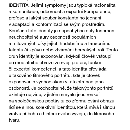
IDENTITA. Jejími symptomy jsou typická racionalita
a komunikace, odbornost a expertní kompetence,
profese a jakýsi soubor konstantního jednání
v adaptaci a konformizaci se svým prostředím.
Součástí této identity je nepochybně celý fenomén
neuchopitelné aury osobností populárních
a milovaných díky jejich hudebnímu a tanečnímu
talentu či zpěvu nebo ztvárnění hereckých rolí. Tento
druh identity je exponován, kdykoli člověk vstoupí
do mediálního obrazu za svoji profesi, funkci
či expertní kompetenci, a tato identita převládá
u takového filmového portrétu, kde je člověk
exponován s východiskem v této stránce jeho
osobnosti. Je pochopitelné, že takovýchto portrétů
existuje nejvíce, v jistém smyslu jsou reakcí
na společenskou poptávku po zformulování obrazu
lidí se silnou kolektivní identitou, která mívá i silnou
vrstvu příběhu a historii svého vývoje, do filmového
tvaru.