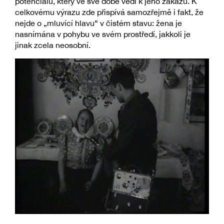
potenciálu, který ve své době vedl k jeho zákazu. K
celkovému výrazu zde přispívá samozřejmě i fakt, že
nejde o „mluvící hlavu“ v čistém stavu: žena je
nasnímána v pohybu ve svém prostředí, jakkoli je
jinak zcela neosobní.