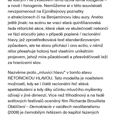
a nově i fonogenie. Nemůžeme si v této souvislosti
nevzpomenout na Ejznštejnovy poznatky
o atrakcionech či na Benjaminovu ideu aury. Anebo
ještě jinak: na scénu se vrací stará quintilianovská
řada rétorické akce, která však ve skutečnosti nekončí
ve fázi
elocutio
jako v případě popisné / racionální
hlavy, jež zprostředkovává text standardizovaným
způsobem, ale ke slovu přichází i ono actio, v němž
rétor přesahuje hotový text vlastním unikátním
projevem, jehož míra působivosti a přesvědčivosti leží
za hranicemi slov.
Nazvěme proto „mluvící hlavu“ v tomto stavu
RÉTORICKOU HLAVOU. Tato modalita je nositelem
možnosti, kdy se i čistě racionální řeč stává
spektakulární a kdy díky účinku mluvčího myšlenky
ožívají v jiné dimenzi. Více než tříhodinový a na řadě
světových festivalů oceněný film Richarda Brouilleta
Obklíčení – Demokracie v osidlech neoliberalismu
(2008) je černobílým řetězem do kapitol řazených