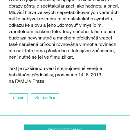
obrazy pěstuje spektakularizaci jako hodnotu a priori.
Mluvící hlava ve svých neprefabrikovaných varietách
může nabývat rozměru minimalistického symbolu,
odkazu ke slovu a jeho „domovu“ v myslícím,
zranitelném lidském těle. Tedy něčeho, k čemu nás
bude asi nevyhnutně a mnohem efektivněji vracet
také narušená přírodní rovnováha v mnoha rovinách,
ale než toto téma převládne citelnějším způsobem,
není nutné se jej ve filmu zříkat.
Text je rozšířenou verzí stejnojmenné veřejné
habilitační přednášky, pronesené 14. 6. 2013
na FAMU v Praze.
TEORIE
VÍT JANEČEK
PODPOŘTE NÁS