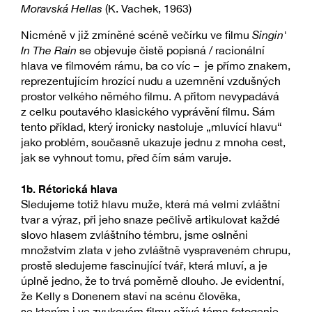
Moravská Hellas
(K. Vachek, 1963)
Nicméně v již zmíněné scéně večírku ve filmu
Singin'
In The Rain
se objevuje čistě popisná / racionální
hlava ve filmovém rámu, ba co víc – je přímo znakem,
reprezentujícím hrozící nudu a uzemnění vzdušných
prostor velkého němého filmu. A přitom nevypadává
z celku poutavého klasického vyprávění filmu. Sám
tento příklad, který ironicky nastoluje „mluvící hlavu“
jako problém, současně ukazuje jednu z mnoha cest,
jak se vyhnout tomu, před čím sám varuje.
1b. Rétorická hlava
Sledujeme totiž hlavu muže, která má velmi zvláštní
tvar a výraz, při jeho snaze pečlivě artikulovat každé
slovo hlasem zvláštního témbru, jsme oslněni
množstvím zlata v jeho zvláštně vyspraveném chrupu,
prostě sledujeme fascinující tvář, která mluví, a je
úplně jedno, že to trvá poměrně dlouho. Je evidentní,
že Kelly s Donenem staví na scénu člověka,
se kterým i ve zvukovém filmu ožívá téma fotogenie –