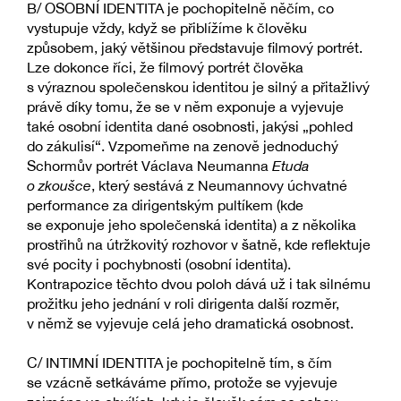
B/ OSOBNÍ IDENTITA je pochopitelně něčím, co
vystupuje vždy, když se přiblížíme k člověku
způsobem, jaký většinou představuje filmový portrét.
Lze dokonce říci, že filmový portrét člověka
s výraznou společenskou identitou je silný a přitažlivý
právě díky tomu, že se v něm exponuje a vyjevuje
také osobní identita dané osobnosti, jakýsi „pohled
do zákulisí“. Vzpomeňme na zenově jednoduchý
Schormův portrét Václava Neumanna
Etuda
o zkoušce
, který sestává z Neumannovy úchvatné
performance za dirigentským pultíkem (kde
se exponuje jeho společenská identita) a z několika
prostřihů na útržkovitý rozhovor v šatně, kde reflektuje
své pocity i pochybnosti (osobní identita).
Kontrapozice těchto dvou poloh dává už i tak silnému
prožitku jeho jednání v roli dirigenta další rozměr,
v němž se vyjevuje celá jeho dramatická osobnost.
C/ INTIMNÍ IDENTITA je pochopitelně tím, s čím
se vzácně setkáváme přímo, protože se vyjevuje