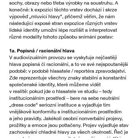
sochy, obrazy nebo třeba výrobky na soustruhu. A
konečně: k expozici těchto vrstev dochází i skrze
výpověď „mluvící hlavy“, přičemž věřím, že nám
následující exposé stran expozice různých vrstev
lidské identity umožní lépe rozlišit a interpretovat
různé modality tohoto způsobu snímání postav:
1a. Popisná / racionální hlava
V audiovizuálním provozu se vyskytuje nejčastěji
hlava popisná či racionální, a to ve své nejspoutanější
podobě: v podobě hlasatele / reportéra zpravodajství.
Zde reprezentuje všechny znaky stabilní a konstantní
společenské identity, které můžeme vidět
v realitě: pokud jde o hlasatele ve studiu – tedy
institucionálním prostředí – bere na sebe neutrální
„dress code“ seriozní instituce a vyjadřuje tím
vnějškově konformitu s institucionálním prostředím
a jeho pravidly. Jakékoli osobní nonverbální projevy,
prožitky a emoce jsou potlačeny. Projev vyjadřuje stav
zachovávání chladné hlavy za všech okolností. Řeč je