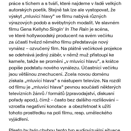
práce s tichem a s tváří, které najdeme v řadě velkých
autorských poetik. Stejně tak lze ale vystopovat, že
výskyt „mluvící hlavy“ ve filmu nabývá různých
výrazových podob a svébytných modalit. Ve slavném
filmu Gena Kellyho
Singin' In The Rain
je scéna,
ve které hollywoodský producent na svém večírku
za účasti hvězd němého filmu představuje nový
vynález – ozvučený film. Na plátně večírkové projekce
se odehrává jediný záběr, v němž muž přistoupí ke
kameře, takže se promění „v mluvící hlavu“, a krátce
popíše podstatu nového vynálezu. Účastníci večírku
jsou většinou znechucení. Zcela novou doménu
získala „mluvící hlava“ s nástupem televize. Na rozdíl
od filmu je „mluvící hlava“ pevnou součástí některých
televizních žánrů / formátů (zpravodajství, diskusní
pořady apod.), čímž – často bez dalšího rozlišování –
vzrostla negativní konotace a obezřetnost k užití
tohoto prostředku na poli filmu, resp. uměleckého
vyjádření.
Přesto by bylo chybou tento typ audiovizuální situace