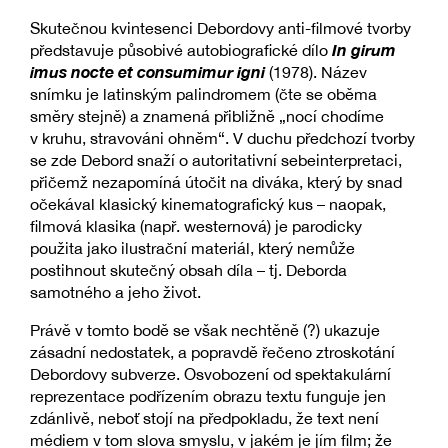
Skutečnou kvintesenci Debordovy anti-filmové tvorby
In girum
představuje působivé autobiografické dílo
imus nocte et consumimur igni
(1978). Název
snímku je latinským palindromem (čte se oběma
směry stejně) a znamená přibližně „nocí chodíme
v kruhu, stravováni ohněm“. V duchu předchozí tvorby
se zde Debord snaží o autoritativní sebeinterpretaci,
přičemž nezapomíná útočit na diváka, který by snad
očekával klasický kinematografický kus – naopak,
filmová klasika (např. westernová) je parodicky
použita jako ilustrační materiál, který nemůže
postihnout skutečný obsah díla – tj. Deborda
samotného a jeho život.
Právě v tomto bodě se však nechtěně (?) ukazuje
zásadní nedostatek, a popravdě řečeno ztroskotání
Debordovy subverze. Osvobození od spektakulární
reprezentace podřízením obrazu textu funguje jen
zdánlivě, neboť stojí na předpokladu, že text není
médiem v tom slova smyslu, v jakém je jím film; že