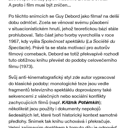
A proto i film musí být zničen...
Po těchto snímcích se Guy Debord jako filmař na delší
dobu odmlčel. Zcela se věnoval svému působení
v situacionistickém hnutí, jehož teoretickou bázi stále
prohluboval. Tato část jeho tvorby vyvrcholila v roce
1967, kdy vyšla
Společnost spektáklu
(
La Société du
Spectacle
). Právě ta se stala motivací pro autorův
filmový comeback. Debord se totiž překvapivě rozhodl
tuto obtížnou knihu převést do podoby celovečerního
filmu (1973).
Svůj anti-kinematografický styl zde autor vypracoval
do klasické podoby: monologické teze jsou vedle
fragmentů televizního spektáklu doprovázeny také
sekvencemi z válečných nebo sociální konflikty
Křižník Potěmkin
zachycujících filmů (např.
);
několikrát jsou použity i dokumenty nepokojů
šedesátých let, které tvoří historický kontext samotné
předlohy. Snímek tak knihu uchovává i překračuje.
Velmi zajímavým doplňkem k tomuto dílu je odpověď