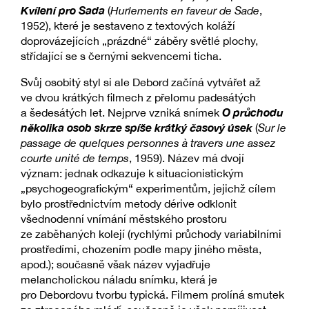
Kvílení pro Sada
(
Hurlements en faveur de Sade
,
1952), které je sestaveno z textových koláží
doprovázejících „prázdné“ záběry světlé plochy,
střídající se s černými sekvencemi ticha.
Svůj osobitý styl si ale Debord začíná vytvářet až
ve dvou krátkých filmech z přelomu padesátých
O průchodu
a šedesátých let. Nejprve vzniká snímek
několika osob skrze spíše krátký časový úsek
(
Sur le
passage de quelques personnes à travers une assez
courte unité de temps
, 1959). Název má dvojí
význam: jednak odkazuje k situacionistickým
„psychogeografickým“ experimentům, jejichž cílem
bylo prostřednictvím metody dérive odklonit
všednodenní vnímání městského prostoru
ze zaběhaných kolejí (rychlými průchody variabilními
prostředími, chozením podle mapy jiného města,
apod.); současně však název vyjadřuje
melancholickou náladu snímku, která je
pro Debordovu tvorbu typická. Filmem prolíná smutek