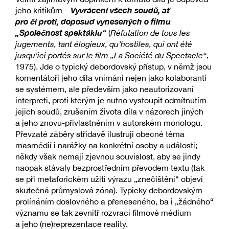
Vyvrácení všech soudů, ať
jeho kritikům –
pro či proti, doposud vynesených o filmu
„Společnost spektáklu“
(
Réfutation de tous les
jugements, tant élogieux, qu’hostiles, qui ont été
jusqu’ici portés sur le film „La Société du Spectacle“
,
1975). Jde o typický debordovský přístup, v němž jsou
komentátoři jeho díla vnímáni nejen jako kolaboranti
se systémem, ale především jako neautorizovaní
interpreti, proti kterým je nutno vystoupit odmítnutím
jejich soudů, zrušením života díla v názorech jiných
a jeho znovu-přivlastněním v autorském monologu.
Převzaté záběry střídavě ilustrují obecné téma
masmédií i narážky na konkrétní osoby a události;
někdy však nemají zjevnou souvislost, aby se jindy
naopak stávaly bezprostředním převodem textu (tak
se při metaforickém užití výrazu „znečištění“ objeví
skutečná průmyslová zóna). Typicky debordovským
prolínáním doslovného a přeneseného, ba i „žádného“
významu se tak zevnitř rozvrací filmové médium
a jeho (ne)reprezentace reality.