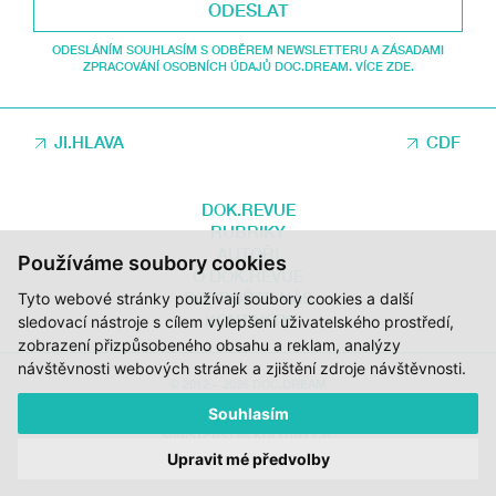
ODESLAT
ODESLÁNÍM SOUHLASÍM S ODBĚREM NEWSLETTERU A ZÁSADAMI
ZPRACOVÁNÍ OSOBNÍCH ÚDAJŮ DOC.DREAM. VÍCE ZDE.
JI.HLAVA
CDF
DOK.REVUE
RUBRIKY
AUTOŘI
Používáme soubory cookies
O DOK.REVUE
PODPOŘTE NÁS
Tyto webové stránky používají soubory cookies a další
KONTAKTY
sledovací nástroje s cílem vylepšení uživatelského prostředí,
zobrazení přizpůsobeného obsahu a reklam, analýzy
návštěvnosti webových stránek a zjištění zdroje návštěvnosti.
© 2012 – 2026 DOC.DREAM
Souhlasím
ZA PODPORY STÁTNÍHO FONDU KINEMATOGRAFIE, KRAJE VYSOČINA A
MINISTERSTVA KULTURY ČR.
Upravit mé předvolby
DESIGN:
HMSDESIGN
KÓD:
S2 STUDIO