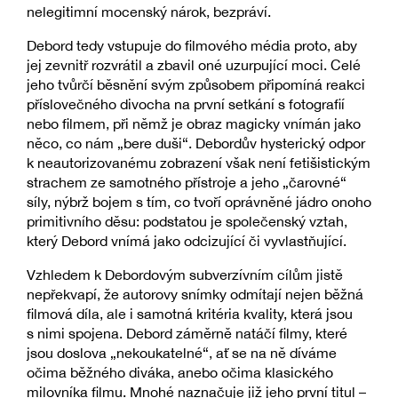
nelegitimní mocenský nárok, bezpráví.
Debord tedy vstupuje do filmového média proto, aby
jej zevnitř rozvrátil a zbavil oné uzurpující moci. Celé
jeho tvůrčí běsnění svým způsobem připomíná reakci
příslovečného divocha na první setkání s fotografií
nebo filmem, při němž je obraz magicky vnímán jako
něco, co nám „bere duši“. Debordův hysterický odpor
k neautorizovanému zobrazení však není fetišistickým
strachem ze samotného přístroje a jeho „čarovné“
síly, nýbrž bojem s tím, co tvoří oprávněné jádro onoho
primitivního děsu: podstatou je společenský vztah,
který Debord vnímá jako odcizující či vyvlastňující.
Vzhledem k Debordovým subverzívním cílům jistě
nepřekvapí, že autorovy snímky odmítají nejen běžná
filmová díla, ale i samotná kritéria kvality, která jsou
s nimi spojena. Debord záměrně natáčí filmy, které
jsou doslova „nekoukatelné“, ať se na ně díváme
očima běžného diváka, anebo očima klasického
milovníka filmu. Mnohé naznačuje již jeho první titul –