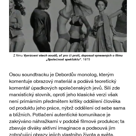
Z filmu
Vyvrácení všech soudů, ať pro či proti, doposud vynesených o filmu
„Společnost spektáklu“
, 1975
Osou soundtracku je Debordův monolog, kterým
komentuje obrazový materiál a podává teoretický
komentář úpadkových společenských jevů. Sílí zde
marxistický slovník, oproti jeho klasické verzi však
není primárním předmětem kritiky oddělení člověka
od produktu jeho práce, nýbrž oddělení od sebe sama
a bližních. Potlačení autentické komunikace je
zakrýváno náhražkami v podobě filmové produkce; ta
zbavuje diváky aktivní imaginace a podsouvá jim
zotročující obrazy jejich vlastního života a světa.