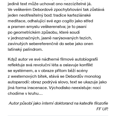
jedině text může uchovat ono nezcizitelné já.
Ve veškerém Debordově zpochybňování tak zůstává
jeden neotřesitelný bod: tradice karteziánské
meditace, odhalující své
ego cogito
jako střed
a pramen smyslu veškerenstva; je to psaní
po geometrickém způsobu, které soudí
v jednoznačných, jasně narýsovaných tezích,
zavinutých sebereferenčně do sebe jako onen
latinský palindrom.
Když autor ve své nádherné filmové autobiografii
reflektuje svá revoluční léta a oslavuje konflikt
se systémem, a v obraze přitom běží scény
z westernových bitek, stává se Debordův monolog
autoparodií: obraz podrývá slovo, text se ukazuje jako
jiná forma inscenace. Východisko neexistuje: nocí
chodíme v kruhu…
Autor působí jako interní doktorand na katedře filozofie
FF UP.