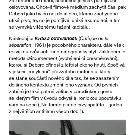
ze ztraceného mládí, současně je však pomíjivost
oslovována. Chce-li filmové médium zachytit čas, pak
Debord jako by do něj dělal díru, kterou zachycené
utíká pryč; to, co je pomíjivé, uniká akumulaci, a tím
se vymyká vítěznému tažení kapitálu.
Kritika oddělenosti
Následující
(
Critique de la
séparation
, 1961) je podobného charakteru, dále však
rozvíjí autorův anti-kinematografický styl. Základem je
metoda
détournement
(vychýlení či přesměrování),
kterou si Debord přinesl z lettristického hnutí. Spočívá
v jakési „recyklaci“ převzatého materiálu, který
se stane součástí nového díla tak, že se zasazením
do jiného kontextu změní jeho význam. Od prvních
záběrů je také patrná záliba v parodickém gestu,
se kterým film v úvodu odvysílá ironickou upoutávku
sám na sebe („Na tomto plátně brzy spatříte… jeden
z největších antifilmů všech dob!“).