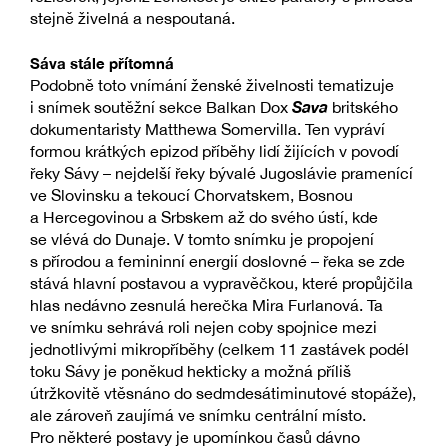
stejně živelná a nespoutaná.
Sáva stále přítomná
Podobně toto vnímání ženské živelnosti tematizuje
Sava
i snímek soutěžní sekce Balkan Dox
britského
dokumentaristy Matthewa Somervilla. Ten vypráví
formou krátkých epizod příběhy lidí žijících v povodí
řeky Sávy – nejdelší řeky bývalé Jugoslávie pramenící
ve Slovinsku a tekoucí Chorvatskem, Bosnou
a Hercegovinou a Srbskem až do svého ústí, kde
se vlévá do Dunaje. V tomto snímku je propojení
s přírodou a femininní energií doslovné – řeka se zde
stává hlavní postavou a vypravěčkou, které propůjčila
hlas nedávno zesnulá herečka Mira Furlanová. Ta
ve snímku sehrává roli nejen coby spojnice mezi
jednotlivými mikropříběhy (celkem 11 zastávek podél
toku Sávy je poněkud hekticky a možná příliš
útržkovitě vtěsnáno do sedmdesátiminutové stopáže),
ale zároveň zaujímá ve snímku centrální místo.
Pro některé postavy je upomínkou časů dávno