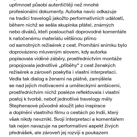
upřímnost působí autentičtěji než mnohé
profesionální dokumenty. Autorka navíc odkazuje
na tradici travelogů jakožto performativních událostí,
během nichž se sešla skupinka přátel, známých
nebo diváků, kteří poslouchali doprovodné komentáře
k natočenému materiálu většinou přímo
od samotných režisérek z cest. Promítání snímku bylo
doprovázeno mluveným slovem, kdy autorka
popisovala viděné záběry, prostřednictvím montáže
propojovala jednotlivé „příběhy“ z cest ženských
režisérek a zároveň poskytla i vlastní interpretaci.
Vedla tak dialog s ženami na plátně, zamýšlela
se nad jejich motivacemi a uměleckými ambicemi,
prostřednictvím nichž posléze reflektovala i vlastní
postoj k tvorbě, neboť jednotlivé travelogy měly
Stephensové původně sloužit jako inspirace
a doplnění vlastního filmu o cestách po Indii, který
však nikdy nevznikl. Svojí interpretací a komentářem
tak nejen navazuje na performativní aspekt živých
přednášek, ale zároveň jej rozvíjí s poukazem