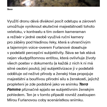
Sava
Využití dronu dává divákovi pocit odstupu a zároveň
umožňuje vyniknout skutečné majestátnosti tohoto
veletoku, v kontrastu s tím ovšem kameraman
a režisér v jedné osobě využívá ruční kamery
pro záběry pod hladinou řeky, která s uhrančivým
a tajemným voice-overem Furlanové dosahuje
v podstatě percepční subjektivity. Sáva se tak stává
nejen všudypřítomnou entitou, která ovlivňuje životy
všech postav v dokumentu (a každá z nich k ní má
silné osobní pouto), její subjektivizace ji v podstatě
odděluje od neživé přírody a ženský hlas propojuje
majestátní a bouřlivou přírodní sílu s ženskostí, jejichž
Terra
propletení je zde podobně jako ve snímku
Femme
příznačně spjato se subjektivním ženským
pohledem. Ten je v tomto případě rovněž zastoupen
Mirou Furlanovou coby scenáristkou snímku.