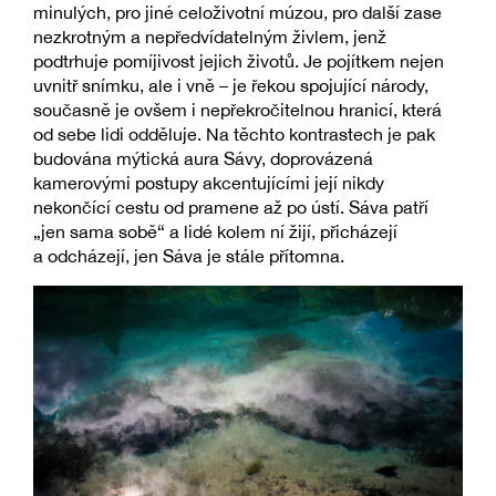
minulých, pro jiné celoživotní múzou, pro další zase
nezkrotným a nepředvídatelným živlem, jenž
podtrhuje pomíjivost jejich životů. Je pojítkem nejen
uvnitř snímku, ale i vně – je řekou spojující národy,
současně je ovšem i nepřekročitelnou hranicí, která
od sebe lidi odděluje. Na těchto kontrastech je pak
budována mýtická aura Sávy, doprovázená
kamerovými postupy akcentujícími její nikdy
nekončící cestu od pramene až po ústí. Sáva patří
„jen sama sobě“ a lidé kolem ní žijí, přicházejí
a odcházejí, jen Sáva je stále přítomna.