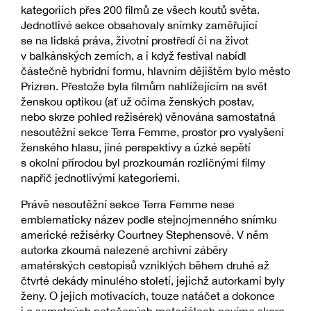
kategoriích přes 200 filmů ze všech koutů světa.
Jednotlivé sekce obsahovaly snímky zaměřující
se na lidská práva, životní prostředí či na život
v balkánských zemích, a i když festival nabídl
částečně hybridní formu, hlavním dějištěm bylo město
Prizren. Přestože byla filmům nahlížejícím na svět
ženskou optikou (ať už očima ženských postav,
nebo skrze pohled režisérek) věnována samostatná
nesoutěžní sekce Terra Femme, prostor pro vyslyšení
ženského hlasu, jiné perspektivy a úzké sepětí
s okolní přírodou byl prozkoumán rozličnými filmy
napříč jednotlivými kategoriemi.
Právě nesoutěžní sekce Terra Femme nese
emblematicky název podle stejnojmenného snímku
americké režisérky Courtney Stephensové. V něm
autorka zkoumá nalezené archivní záběry
amatérských cestopisů vzniklých během druhé až
čtvrté dekády minulého století, jejichž autorkami byly
ženy. O jejich motivacích, touze natáčet a dokonce