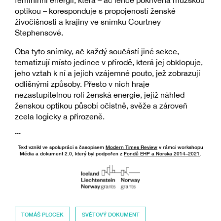
femininní energii, která – ač lehce pokřivená mužskou
optikou – koresponduje s propojeností ženské
živočišnosti a krajiny ve snímku Courtney
Stephensové.
Oba tyto snímky, ač každý součástí jiné sekce,
tematizují místo jedince v přírodě, která jej obklopuje,
jeho vztah k ní a jejich vzájemné pouto, jež zobrazují
odlišnými způsoby. Přesto v nich hraje
nezastupitelnou roli ženská energie, jejíž náhled
ženskou optikou působí očistně, svěže a zároveň
zcela logicky a přirozeně.
---
Text vznikl ve spolupráci s časopisem
Modern Times Review
v rámci workshopu
Média a dokument 2.0, který byl podpořen z
Fondů EHP a Norska 2014–2021
.
TOMÁŠ PLOCEK
SVĚTOVÝ DOKUMENT