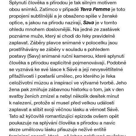
Splynutí člověka s přírodou je tak silným motivem
Terra Femme
obou snímků. Zatímco v případě
je toto
propojení subtilnější a je obsaženo spíše v ženské
Sava
optice, s jakou na přírodu nazírají,
je v tomto
ohledu mnohem doslovnější. Na jedné ze zastávek
poznáme muže, který si chodí do řeky pravidelně
zaplavat. Záběry plavce snímané v polocelku jsou
prostříhávány se záběry v souladu s pohledem
postavy (Savy) snímané ruční kamerou, které splynutí
člověka s přírodou explicitně pojmenovávají. Podobně
se vyznává ke své lásce k Sávě a její nevysvětlitelné
přitažlivosti i postarší umělec, pro kterého je řeka
celoživotní múzou a inspirací ve výtvarné tvorbě. Jeho
žena pak zmiňuje zábavnou historku o tom, jak v den
svatby ženich zmizel a nebyl několik desítek minut
k nalezení, protože si musel před velkou událostí
zaplavat a slíbit svoji věčnou lásku a věrnost Sávě.
Tato až kýčovitě romantizující epizoda ovšem opět
poukazuje na splývání člověka s přírodou a navíc
skrze umělcovu lásku přisuzuje neživé entitě