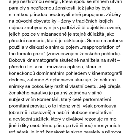
a její nezkrotnou energii, která spolu se střihem utváří
paralely s nezřízenou ženskostí, jež jako by byla
s matkou přírodou neodmyslitelně propojena. Záběry
na původní obyvatelky – ženy v tradičních krojích
nejsou zachyceny nijak podbízivě či objektivizovaně,
jejich pozice v mizanscéně je stejně důležitá jako
přírodní scenérie, která je obklopuje. Samotná autorka
použila v diskuzi o snímku pojem „reappropriation of
the female gaze“ (znovuosvojení ženského pohledu).
Dobová kinematografie skutečně nahlížela na svět –
přírodu i lidi v ní – mužskou optikou, která je
koneckonců dominantním pohledem v kinematografii
dodnes, zatímco Stephensová ukazuje, že některé
snímky se pokoušely razit si vlastní cestu. Její přepis
ženského narativu je patrný zejména v silně
subjektivním komentáři, který celé performativní
promítání provází, o to intenzivněji však promlouvá
(obrazně i doslovně) a nabízí hluboce meditativní
a nevšední zážitek, který v divákovi rezonuje mimo
jiné i díky osobitému přístupu (většinou) anonymních
režisérek, jejichž ženskost je skrze paralely s přírodou