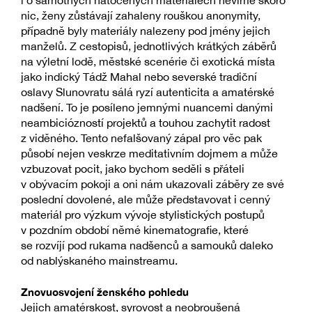
i o samotných natočených materiálech nevíme skoro
nic, ženy zůstávají zahaleny rouškou anonymity,
případně byly materiály nalezeny pod jmény jejich
manželů. Z cestopisů, jednotlivých krátkých záběrů
na výletní lodě, městské scenérie či exotická místa
jako indický Tádž Mahal nebo severské tradiční
oslavy Slunovratu sálá ryzí autenticita a amatérské
nadšení. To je posíleno jemnými nuancemi danými
neambiciózností projektů a touhou zachytit radost
z viděného. Tento nefalšovaný zápal pro věc pak
působí nejen veskrze meditativním dojmem a může
vzbuzovat pocit, jako bychom seděli s přáteli
v obývacím pokoji a oni nám ukazovali záběry ze své
poslední dovolené, ale může představovat i cenný
materiál pro výzkum vývoje stylistických postupů
v pozdním období němé kinematografie, které
se rozvíjí pod rukama nadšenců a samouků daleko
od nablýskaného mainstreamu.
Znovuosvojení ženského pohledu
Jejich amatérskost, syrovost a neobroušená