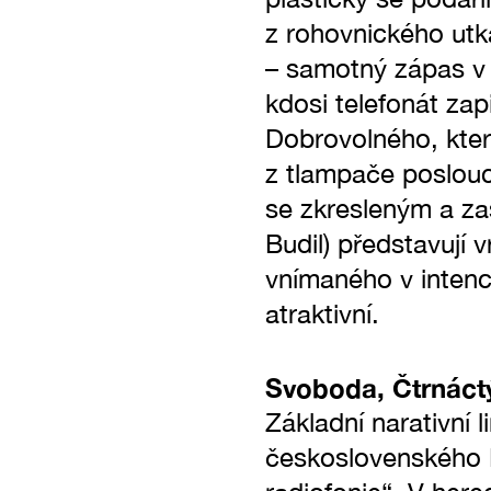
z rohovnického utká
– samotný zápas v b
kdosi telefonát zap
Dobrovolného, který
z tlampače poslouch
se zkresleným a z
Budil) představují
vnímaného v intencí
atraktivní.
Svoboda, Čtrnáctý
Základní narativní 
československého R