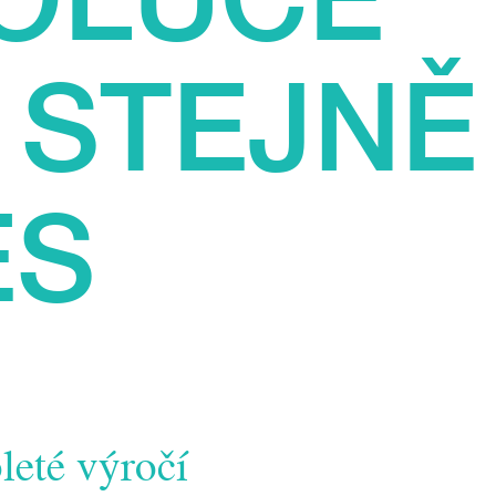
 STEJNĚ
ES
leté výročí