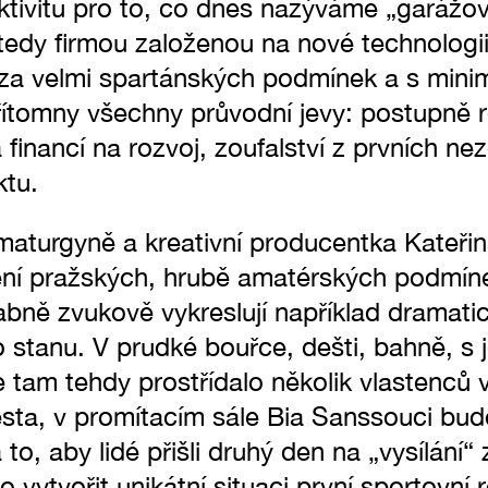
ktivitu pro to, co dnes nazýváme „garážovo
tedy firmou založenou na nové technologii
 za velmi spartánských podmínek a s minim
řítomny všechny průvodní jevy: postupně r
 financí na rozvoj, zoufalství z prvních ne
ktu.
maturgyně a kreativní producentka Kateřin
í pražských, hrubě amatérských podmínek
ně zvukově vykreslují například dramati
o stanu. V prudké bouřce, dešti, bahně, s
se tam tehdy prostřídalo několik vlastenců 
sta, v promítacím sále Bia Sanssouci bude
 to, aby lidé přišli druhý den na „vysílán
o vytvořit unikátní situaci první sportovní