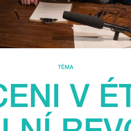
TÉMA
ENI V É
LNÍ RE