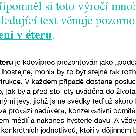
připomněl si toto výročí mn
ledující text věnuje pozorno
ni v éteru
.
teru
je kdovíproč prezentován jako „podc
 lhostejné, mohla by to být stejně tak roz
trukce. V každém případě dostane posluc
o, jak byla před sto lety uváděna do život
ými jevy, jichž jsme svědky teď už skoro
ve provází nedůvěra, konzervativní odmítá
jem médií a nakonec hysterie davu. A vždy
 konkrétních jednotlivců, kteří v dějinném