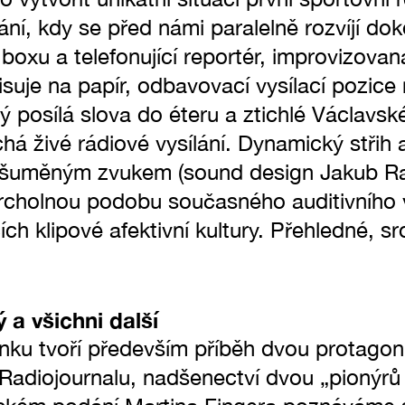
ní, kdy se před námi paralelně rozvíjí dok
oxu a telefonující reportér, improvizovan
isuje na papír, odbavovací vysílací pozic
 posílá slova do éteru a ztichlé Václavsk
á živé rádiové vysílání. Dynamický střih a
ašuměným zvukem (sound design Jakub Ra
 vrcholnou podobu současného auditivního 
ch klipové afektivní kultury. Přehledné, s
 a všichni další
linku tvoří především příběh dvou protagon
adiojournalu, nadšenectví dvou „pionýrů 