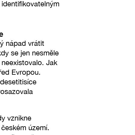
identifikovatelným
e
ý nápad vrátit
kdy se jen nesměle
 neexistovalo. Jak
řed Evropou.
desetitisíce
rosazovala
dy vznikne
na českém území.