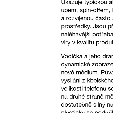
Ukazuje typickou a
upem, spin-offem, 
a rozvíjenou často
prostředky. Jsou p
naléhavější potřeba
víry v kvalitu produ
Vodička a jeho dra
dynamické zobrazen
nové médium. Půvab
vysílání z kbelskéh
velikosti telefonu 
na druhé straně mě
dostatečně silný na
plasticky se podařil