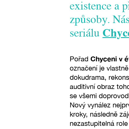
existence a 
způsoby. Nás
seriálu
Chyce
Chyceni v é
Pořad
označení je vlastně
dokudrama, rekons
auditivní obraz toh
se všemi doprovodn
Nový vynález nejpr
kroky, následně zá
nezastupitelná role