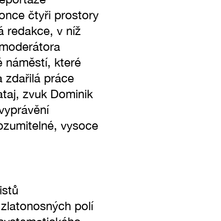
once čtyři prostory
á redakce, v níž
e moderátora
é náměstí, které
 zdařilá práce
taj, zvuk Dominik
vyprávění
rozumitelné, vysoce
istů
zlatonosných polí