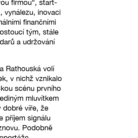
u firmou“, start-
, vynálezu, inovaci
álními finančními
ostoucí tým, stále
zdarů a udržování
a Rathouská volí
, v nichž vznikalo
ckou scénu prvního
 jediným mluvítkem
v dobré víře, že
 příjem signálu
í“ znovu. Podobně
 reportáže