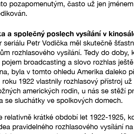
ěmto pozapomenutým, často už jen jménem 
edikován.
ka a společný poslech vysílání v kinosál
r seriálu Petr Vodička měl skutečně šťastn
ům rozhlasového vysílání. Tedy do doby, 
 pojem broadcasting a slovo rozhlas ještě
na, byla v tomto ohledu Amerika daleko p
oku 1922 vlastnily rozhlasový přístroj už 
žných amerických rodin, u nás se stěží p
lka se sluchátky ve spolkových domech.
e relativně krátké období let 1922-1925, k
 idea pravidelného rozhlasového vysílání 