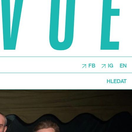
FB
IG
EN
HLEDAT