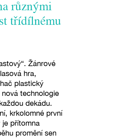
oha různými
st třídílnému
astový“. Žánrové
hlasová hra,
hač plastický
a nová technologie
 každou dekádu.
ní, krkolomné první
 je přítomna
 běhu promění sen