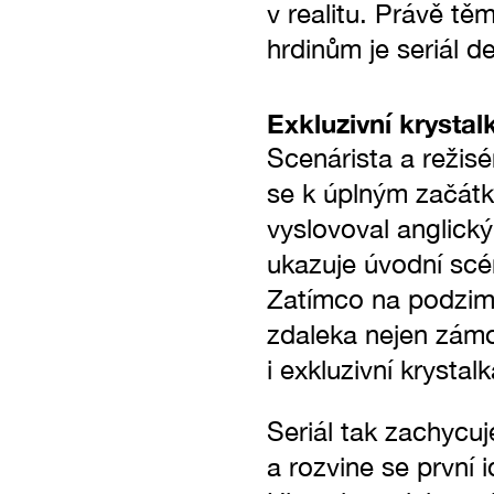
v realitu. Právě t
hrdinům je seriál d
Exkluzivní krystal
Scenárista a režisé
se k úplným začátk
vyslovoval anglický
ukazuje úvodní scé
Zatímco na podzim r
zdaleka nejen zámo
i exkluzivní krysta
Seriál tak zachycuj
a rozvine se první