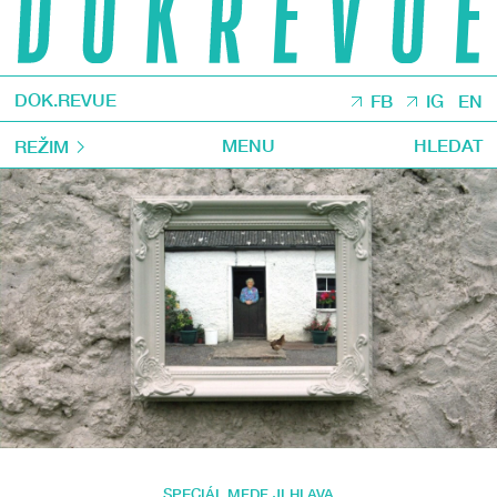
DOK.REVUE
FB
IG
EN
MENU
HLEDAT
REŽIM
SPECIÁL MFDF JI.HLAVA