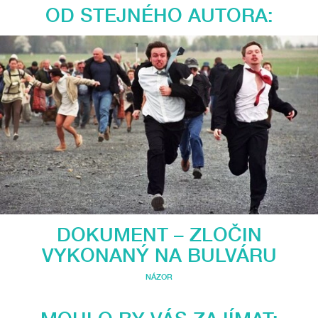
OD STEJNÉHO AUTORA:
DOKUMENT – ZLOČIN
VYKONANÝ NA BULVÁRU
NÁZOR