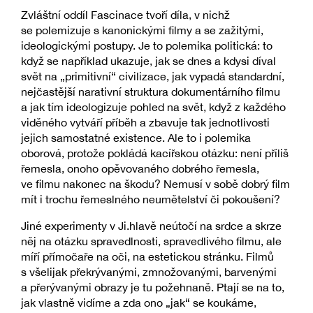
Zvláštní oddíl Fascinace tvoří díla, v nichž
se polemizuje s kanonickými filmy a se zažitými,
ideologickými postupy. Je to polemika politická: to
když se například ukazuje, jak se dnes a kdysi díval
svět na „primitivní“ civilizace, jak vypadá standardní,
nejčastější narativní struktura dokumentárního filmu
a jak tím ideologizuje pohled na svět, když z každého
viděného vytváří příběh a zbavuje tak jednotlivosti
jejich samostatné existence. Ale to i polemika
oborová, protože pokládá kacířskou otázku: není příliš
řemesla, onoho opěvovaného dobrého řemesla,
ve filmu nakonec na škodu? Nemusí v sobě dobrý film
mít i trochu řemeslného neumětelství či pokoušení?
Jiné experimenty v Ji.hlavě neútočí na srdce a skrze
něj na otázku spravedlnosti, spravedlivého filmu, ale
míří přímočaře na oči, na estetickou stránku. Filmů
s všelijak překrývanými, zmnožovanými, barvenými
a přerývanými obrazy je tu požehnaně. Ptají se na to,
jak vlastně vidíme a zda ono „jak“ se koukáme,