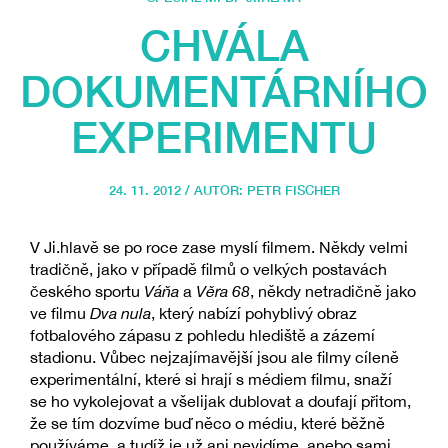
CHVÁLA
DOKUMENTÁRNÍHO
EXPERIMENTU
24. 11. 2012 / AUTOR:
PETR FISCHER
V Ji.hlavě se po roce zase myslí filmem. Někdy velmi
tradičně, jako v případě filmů o velkých postavách
českého sportu
Váňa
a
Věra 68
, někdy netradičně jako
ve filmu
Dva nula
, který nabízí pohyblivý obraz
fotbalového zápasu z pohledu hlediště a zázemí
stadionu. Vůbec nejzajímavější jsou ale filmy cíleně
experimentální, které si hrají s médiem filmu, snaží
se ho vykolejovat a všelijak dublovat a doufají přitom,
že se tím dozvíme buď něco o médiu, které běžně
používáme, a tudíž je už ani nevidíme, anebo sami