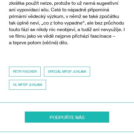
zkrátka použít nelze, protože to už nemá sugestivní
ani vypovídací sílu. Celé to nápadně připomíná
primární vědecký výzkum, v němž se také zpočátku
tak úplně neví, „co z toho vypadne“, ale bez průchodu
touto fází se nikdy nic neobjeví, a tudíž ani nevyužije. I
ve filmu jako ve vědě nejprve přichází fascinace –
a teprve potom (věčné) dílo.
PETR FISCHER
SPECIÁL MFDF JI.HLAVA
16. MFDF JI.HLAVA
PODPOŘTE NÁS