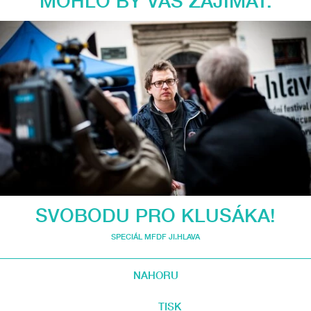
MOHLO BY VÁS ZAJÍMAT:
SVOBODU PRO KLUSÁKA!
SPECIÁL MFDF JI.HLAVA
NAHORU
TISK