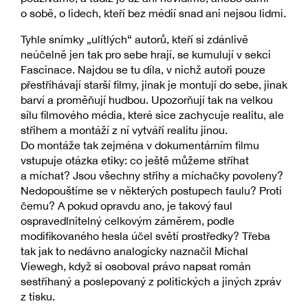
o sobě, o lidech, kteří bez médií snad ani nejsou lidmi.
Tyhle snímky „ulítlých“ autorů, kteří si zdánlivě
neúčelně jen tak pro sebe hrají, se kumulují v sekci
Fascinace. Najdou se tu díla, v nichž autoři pouze
přestříhávají starší filmy, jinak je montují do sebe, jinak
barví a proměňují hudbou. Upozorňují tak na velkou
sílu filmového média, které sice zachycuje realitu, ale
střihem a montáží z ní vytváří realitu jinou.
Do montáže tak zejména v dokumentárním filmu
vstupuje otázka etiky: co ještě můžeme stříhat
a míchat? Jsou všechny střihy a míchačky povoleny?
Nedopouštíme se v některých postupech faulu? Proti
čemu? A pokud opravdu ano, je takový faul
ospravedlnitelný celkovým záměrem, podle
modifikovaného hesla účel světí prostředky? Třeba
tak jak to nedávno analogicky naznačil Michal
Viewegh, když si osoboval právo napsat román
sestříhaný a poslepovaný z politických a jiných zpráv
z tisku.