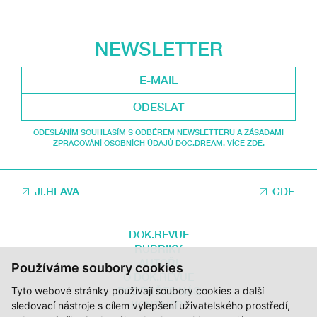
NEWSLETTER
ODESLAT
ODESLÁNÍM SOUHLASÍM S ODBĚREM NEWSLETTERU A ZÁSADAMI
ZPRACOVÁNÍ OSOBNÍCH ÚDAJŮ DOC.DREAM. VÍCE ZDE.
JI.HLAVA
CDF
DOK.REVUE
RUBRIKY
AUTOŘI
Používáme soubory cookies
O DOK.REVUE
PODPOŘTE NÁS
Tyto webové stránky používají soubory cookies a další
KONTAKTY
sledovací nástroje s cílem vylepšení uživatelského prostředí,