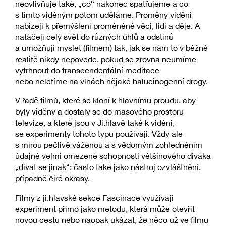
neovlivňuje také, „co“ nakonec spatřujeme a co
s tímto viděným potom uděláme. Proměny vidění
nabízejí k přemýšlení proměněné věci, lidi a děje. A
natáčejí celý svět do různých úhlů a odstínů
a umožňují myslet (filmem) tak, jak se nám to v běžné
realitě nikdy nepovede, pokud se zrovna neumíme
vytrhnout do transcendentální meditace
nebo neletíme na vlnách nějaké halucinogenní drogy.
V řadě filmů, které se kloní k hlavnímu proudu, aby
byly viděny a dostaly se do masového prostoru
televize, a které jsou v Ji.hlavě také k vidění,
se experimenty tohoto typu používají. Vždy ale
s mírou pečlivě váženou a s vědomým zohledněním
údajně velmi omezené schopnosti většinového diváka
„dívat se jinak“; často také jako nástroj ozvláštnění,
případně čiré okrasy.
Filmy z ji.hlavské sekce Fascinace využívají
experiment přímo jako metodu, která může otevřít
novou cestu nebo naopak ukázat, že něco už ve filmu