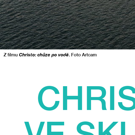
Z filmu
Christo: chůze po vodě
. Foto Artcam
CHRI
VE SK