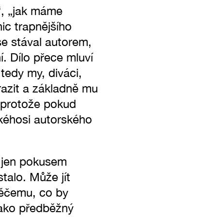
“, „jak máme
ic trapnějšího
se stával autorem,
í. Dílo přece mluví
tedy my, diváci,
srazit a základně mu
, protože pokud
kéhosi autorského
y jen pokusem
talo. Může jít
něčemu, co by
jako předběžný