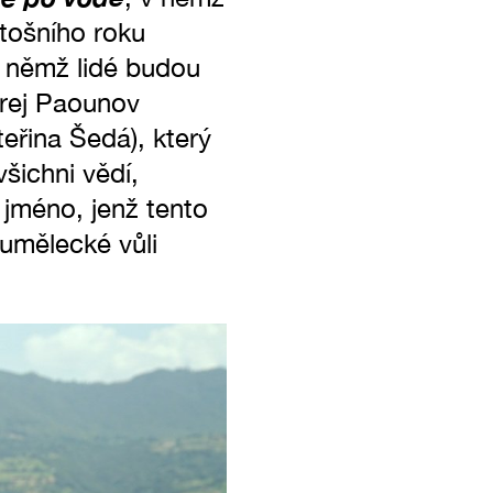
tošního roku
 v němž lidé budou
drej Paounov
teřina Šedá), který
šichni vědí,
 jméno, jenž tento
 umělecké vůli