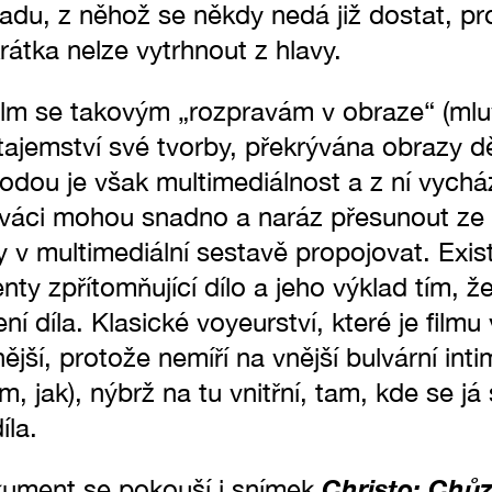
ladu, z něhož se někdy nedá již dostat, p
átka nelze vytrhnout z hlavy.
ilm se takovým „rozpravám v obraze“ (mlu
 tajemství své tvorby, překrývána obrazy 
odou je však multimediálnost a z ní vycház
diváci mohou snadno a naráz přesunout ze 
 v multimediální sestavě propojovat. Exist
y zpřítomňující dílo a jeho výklad tím, že
ení díla. Klasické voyeurství, které je filmu 
í, protože nemíří na vnější bulvární inti
, jak), nýbrž na tu vnitřní, tam, kde se já
íla.
Christo: Chů
kument se pokouší i snímek