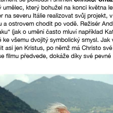
 umělec, který bohužel na konci května le
er na severu Itálie realizovat svůj projekt,
u a ostrovem chodit po vodě. Režisér An
aku“ (jak o umění často mluví například Ka
 ke všemu dvojitý symbolický smysl. Jak v
t asi jen Kristus, po němž má Christo své
ase filmu předvede, dokáže díky své pevné