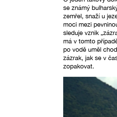
se známý bulharský
zemřel, snaží u jez
moci mezi pevnino
sleduje vznik „zázr
má v tomto případě
po vodě uměl chodi
zázrak, jak se v č
zopakovat.