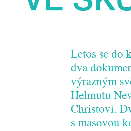
Letos se do 
dva dokument
výrazným sv
Helmutu New
Christovi. Dv
s masovou k