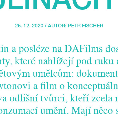
25. 12. 2020 / AUTOR:
PETR FISCHER
kin a posléze na DAFilms dos
y, které nahlížejí pod ruku
ětovým umělcům: dokument 
tonovi a film o konceptuál
a odlišní tvůrci, kteří zcela 
onzumací umění. Mají něco 