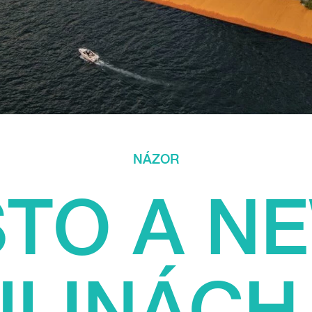
NÁZOR
STO A N
ULINÁCH