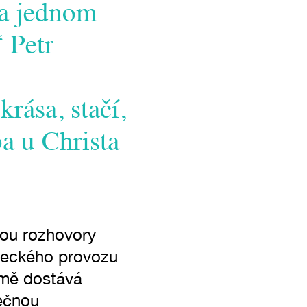
na jednom
 Petr
rása, stačí,
a u Christa
jsou rozhovory
ěleckého provozu
jmě dostává
tečnou