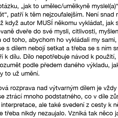
tázku, „jak to umělec/umělkyně myslel(a)
“, patří k těm nejzoufalejším. Není snad n
ež když autor MUSÍ někomu vykládat, jak 
ovaně dveře do své mysli, citlivosti, myšlen
u od toho, abychom ho vykládali my sami, 
se s dílem nebojí setkat a třeba se s ním 
ří k dílu. Dílo nepotřebuje návod k použití
ozumět podle předem daného výkladu, ja
y to už umění.
mová rozprava nad výtvarným dílem je vžd
e ztrácí mnoho podstatného, co v díle zůs
 interpretace, ale také svedení z cesty k 
le třeba nikdy nezaujalo. Vzniká tak něco 