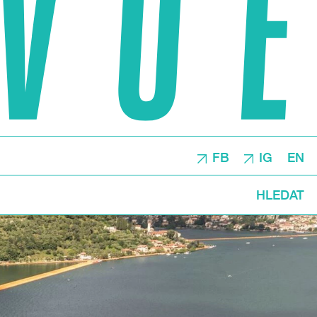
FB
IG
EN
HLEDAT