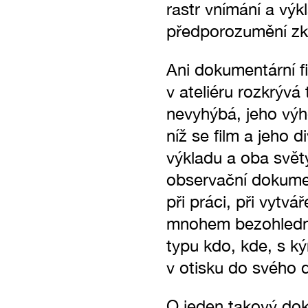
rastr vnímání a výk
předporozumění zkr
Ani dokumentární f
v ateliéru rozkrývá
nevyhýbá, jeho výh
níž se film a jeho 
výkladu a oba světy
observační dokument
při práci, při vytvář
mnohem bezohlednějš
typu kdo, kde, s kým
v otisku do svého d
O jeden takový do