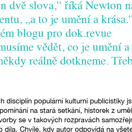
n dvě slova,“ říká Newton 
ntu, „a to je umění a krása.“
vém blogu pro dok.revue
usíme vědět, co je umění a k
 někdy reálně dotkneme. Třeb
 disciplín populární kulturní publicistiky 
pomínání na stará setkání, historek z um
tvorby se v takových rozpravách samozře
ho díla. Chvíle, kdy autor odpovídá na vše