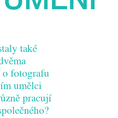
taly také
 dvěma
o fotografu
ním umělci
různě pracují
společného?