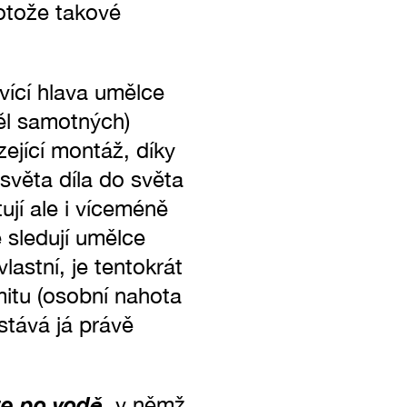
rotože takové
vící hlava umělce
děl samotných)
ející montáž, díky
světa díla do světa
ují ale i víceméně
 sledují umělce
vlastní, je tentokrát
mitu (osobní nahota
 stává já právě
ze po vodě
, v němž