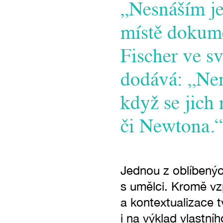
„Nesnáším je
místě dokume
Fischer ve s
dodává: „Nem
když se jich
či Newtona.“
Jednou z oblíbených
s umělci. Kromě vz
a kontextualizace 
i na výklad vlastní