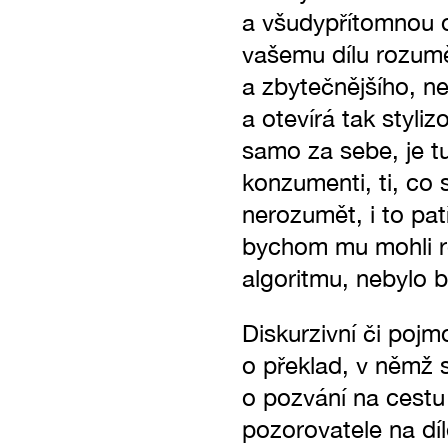
a všudypřítomnou o
vašemu dílu rozumět
a zbytečnějšího, n
a otevírá tak styliz
samo za sebe, je t
konzumenti, ti, co 
nerozumět, i to pat
bychom mu mohli r
algoritmu, nebylo b
Diskurzivní či poj
o překlad, v němž s
o pozvání na cestu
pozorovatele na dí