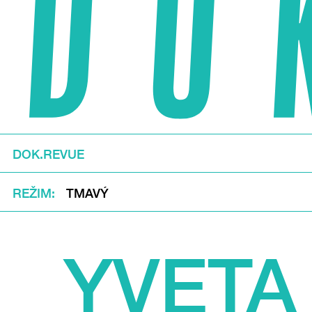
DOK.REVUE
REŽIM
TMAVÝ
YVETA