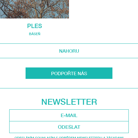
PLES
BÁSEŇ
NAHORU
PODPOŘTE NÁS
NEWSLETTER
ODESLAT
ODESLÁNÍM SOUHLASÍM S ODBĚREM NEWSLETTERU A ZÁSADAMI