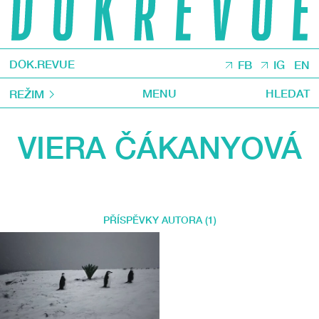
DOK.REVUE
FB
IG
EN
MENU
HLEDAT
REŽIM
VIERA ČÁKANYOVÁ
PŘÍSPĚVKY AUTORA (1)