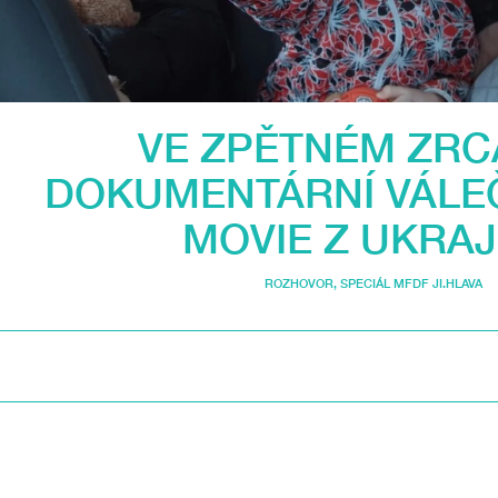
VE ZPĚTNÉM ZRC
DOKUMENTÁRNÍ VÁLE
MOVIE Z UKRAJ
ROZHOVOR
,
SPECIÁL MFDF JI.HLAVA