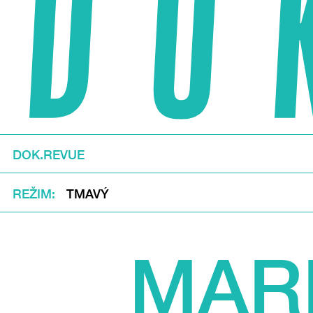
DOK.REVUE
REŽIM
TMAVÝ
MAR