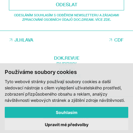
ODESLAT
ODESLÁNÍM SOUHLASÍM S ODBĚREM NEWSLETTERU A ZÁSADAMI
ZPRACOVÁNÍ OSOBNÍCH ÚDAJŮ DOC.DREAM. VÍCE ZDE.
JI.HLAVA
CDF
DOK.REVUE
RUBRIKY
AUTOŘI
Používáme soubory cookies
O DOK.REVUE
Tyto webové stránky používají soubory cookies a další
PODPOŘTE NÁS
KONTAKTY
sledovací nástroje s cílem vylepšení uživatelského prostředí,
zobrazení přizpůsobeného obsahu a reklam, analýzy
návštěvnosti webových stránek a zjištění zdroje návštěvnosti.
© 2012 – 2026 DOC.DREAM
Souhlasím
ZA PODPORY STÁTNÍHO FONDU KINEMATOGRAFIE, KRAJE VYSOČINA A
MINISTERSTVA KULTURY ČR.
Upravit mé předvolby
DESIGN:
HMSDESIGN
KÓD:
S2 STUDIO