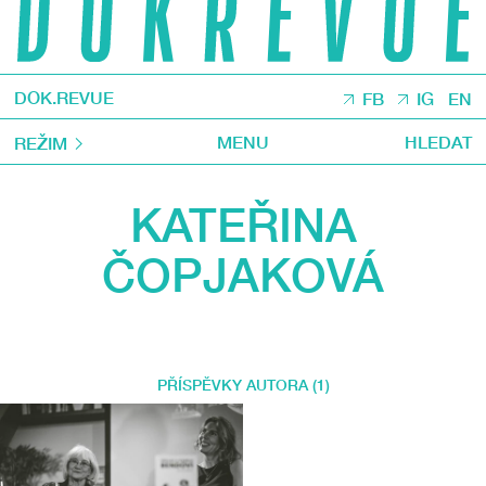
DOK.REVUE
FB
IG
EN
MENU
HLEDAT
REŽIM
KATEŘINA
ČOPJAKOVÁ
PŘÍSPĚVKY AUTORA (1)