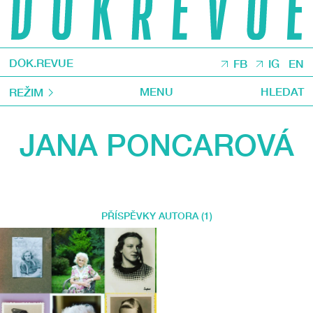
DOK.REVUE
FB
IG
EN
MENU
HLEDAT
REŽIM
JANA PONCAROVÁ
PŘÍSPĚVKY AUTORA (1)