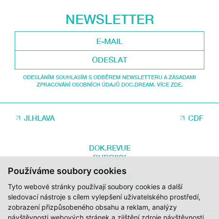
NEWSLETTER
ODESLAT
ODESLÁNÍM SOUHLASÍM S ODBĚREM NEWSLETTERU A ZÁSADAMI
ZPRACOVÁNÍ OSOBNÍCH ÚDAJŮ DOC.DREAM. VÍCE ZDE.
JI.HLAVA
CDF
DOK.REVUE
RUBRIKY
AUTOŘI
Používáme soubory cookies
O DOK.REVUE
PODPOŘTE NÁS
Tyto webové stránky používají soubory cookies a další
KONTAKTY
sledovací nástroje s cílem vylepšení uživatelského prostředí,
zobrazení přizpůsobeného obsahu a reklam, analýzy
návštěvnosti webových stránek a zjištění zdroje návštěvnosti.