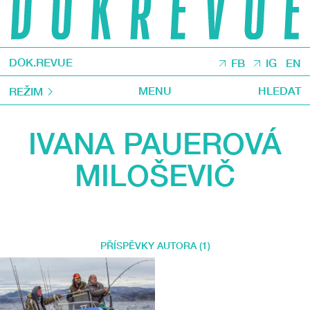
DOK.REVUE
FB
IG
EN
MENU
HLEDAT
REŽIM
IVANA PAUEROVÁ
MILOŠEVIČ
PŘÍSPĚVKY AUTORA (1)